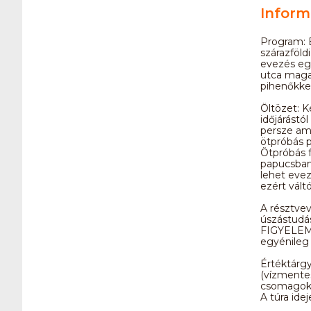
Inform
Program: É
szárazföld
evezés eg
utca magas
pihenőkkel
Öltözet: K
időjárástó
persze ami
ötpróbás p
Ötpróbás f
papucsban,
lehet evez
ezért váltó
A résztvev
úszástudás
FIGYELEM! 
egyénileg 
Értéktárgy
(vízmente
csomagoka
A túra ide