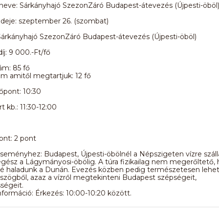
eve: Sárkányhajó SzezonZáró Budapest-átevezés (Újpesti-öböl
deje: szeptember 26. (szombat)
Sárkányhajó SzezonZáró Budapest-átevezés (Újpesti-öböl)
íj: 9 000.-Ft/fő
ám: 85 fő
ám amitől megtartjuk: 12 fő
őpont: 10:30
t kb.: 11:30-12:00
nt: 2 pont
eseményhez: Budapest, Újpesti-öbölnél a Népszigeten vízre száll
gész a Lágymányosi-öbölig. A túra fizikailag nem megerőltető, 
lé haladunk a Dunán. Evezés közben pedig természetesen lehet
zögből, azaz a vízről megtekinteni Budapest szépségeit,
ségeit.
formáció: Érkezés: 10:00-10:20 között.