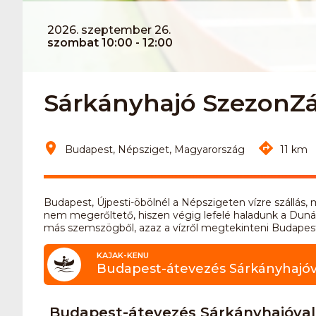
2026. szeptember 26.
szombat 10:00 - 12:00
Sárkányhajó SzezonZá
Budapest, Népsziget, Magyarország
11 km
Budapest, Újpesti-öbölnél a Népszigeten vízre szállás, 
nem megerőltető, hiszen végig lefelé haladunk a Duná
más szemszögből, azaz a vízről megtekinteni Budapest
KAJAK-KENU
Budapest-átevezés Sárkányhajóval
Budapest-átevezés Sárkányhajóval (