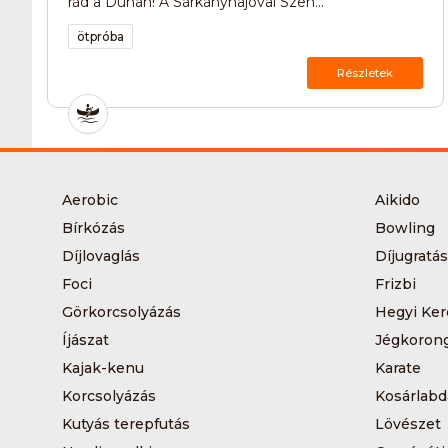
rád a Dunán! A Sárkányhajóval Szen...
ötpróba
Részletek
Aerobic
Aikido
Bírkózás
Bowling
Díjlovaglás
Díjugratás
Foci
Frizbi
Görkorcsolyázás
Hegyi Ker
Íjászat
Jégkoron
Kajak-kenu
Karate
Korcsolyázás
Kosárlabd
Kutyás terepfutás
Lövészet