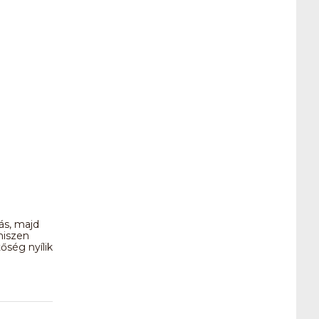
)
ás, majd
hiszen
őség nyílik