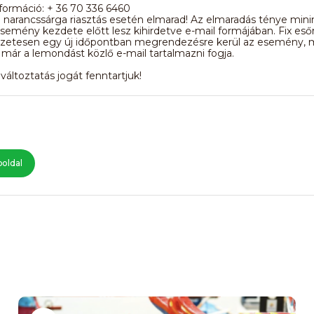
formáció: + 36 70 336 6460
 narancssárga riasztás esetén elmarad! Az elmaradás ténye mi
esemény kezdete előtt lesz kihirdetve e-mail formájában. Fix eső
zetesen egy új időpontban megrendezésre kerül az esemény, 
 már a lemondást közlő e-mail tartalmazni fogja.
áltoztatás jogát fenntartjuk!
oldal