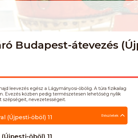
ró Budapest-átevezés (Újp
majd leevezés egész a Lágymányosi-öbölig. A túra fizikailag
n. Evezés közben pedig természetesen lehetőség nyílik
 szépségeit, nevezetességeit.
Részletek
 (Újpesti-öböl) 11
Újpesti-öböl) 11