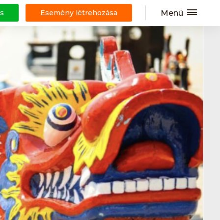
Menü
s
Esemény létrehozása