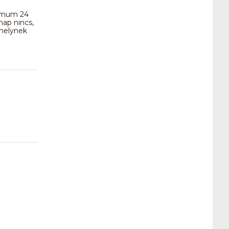
nimum 24
nap nincs,
melynek