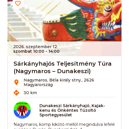
2026. szeptember 12.
szombat 10:00
- 14:00
Sárkányhajós Teljesítmény Túra
(Nagymaros – Dunakeszi)
Nagymaros, Béla király stny., 2626
Magyarország
30 km
Dunakeszi Sárkányhajó, Kajak-
kenu és Önkéntes Tűzoltó
Sportegyesület
Nagymaros, komp kikötő mellől megindulva lefelé