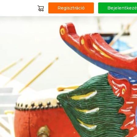
Regisztráció
Bejelentkezé