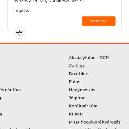
evezés a Dunán, Dunakeszi felé. A...
ötpróba
Részletek
Akadályfutás - OCR
Curling
Duathlon
Futás
ékpár túra
Hegymászás
g
Jégtánc
Kerékpár túra
a
Krikett
MTB-hegyikerékpározás