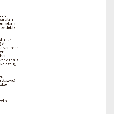
övid
ása után
germalom
rövidebb
lni, az
) és
 Ha van már
ben
lban,
ár vizes is
öléstől),
os
atkozva.)
ölbe
gos
el a