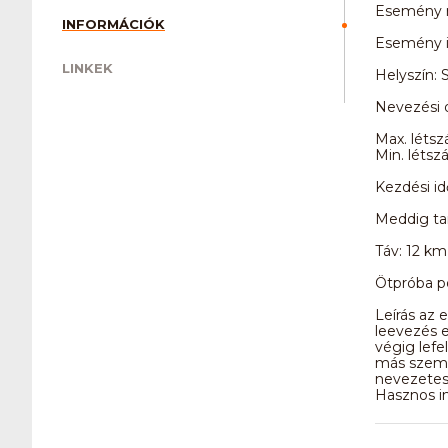
Esemény n
INFORMÁCIÓK
Esemény i
LINKEK
Helyszín: 
Nevezési d
Max. létsz
Min. létsz
Kezdési id
Meddig tar
Táv: 12 km
Ötpróba po
Leírás az 
leevezés e
végig lefe
más szems
nevezetes
Hasznos in