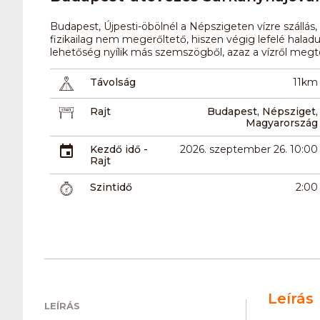
Budapest, Újpesti-öbölnél a Népszigeten vízre szállás
fizikailag nem megerőltető, hiszen végig lefelé hal
lehetőség nyílik más szemszögből, azaz a vízről meg
Távolság
11km
Rajt
Budapest, Népsziget,
Magyarország
Kezdő idő -
2026. szeptember 26. 10:00
Rajt
Szintidő
2:00
Leírás
LEÍRÁS