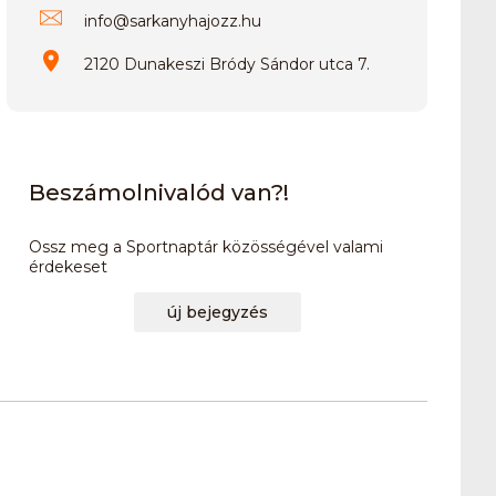
info
@
sarkanyhajozz.hu
2120 Dunakeszi Bródy Sándor utca 7.
Beszámolnivalód van?!
Ossz meg a Sportnaptár közösségével valami
érdekeset
új bejegyzés