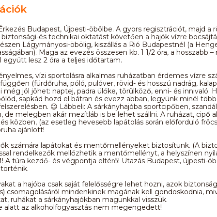
ációk
rkezés Budapest, Újpesti-öbölbe. A gyors regisztrációt, majd a r
i biztonsági-és technikai oktatást követően a hajók vízre bocsájt
észen Lágymányosi-öbölig, kiszállás a Rió Budapestnél (a Hen
ságában). Maga az evezés összesen kb. 1 1/2 óra, a hosszabb – 
 együtt lesz 2 óra a teljes időtartam.
ényelmes, vízi sportolásra alkalmas ruházatban érdemes vízre szál
l függően (fürdőruha, póló, pulóver, rövid- és hosszú nadrág, kalap
 még jól jöhet: naptej, padra ülőke, törülköző, enni- és innivaló.
ólód, sapkád hozd el bátran és evezz abban, legyünk minél töb
elszerelésben. 😉 Lábbeli: A sárkányhajóba sportcipőben, szandá
 de melegben akár mezítláb is be lehet szállni. A ruházat, cipő ak
és közben, (az esetleg hevesebb lapátolás során előforduló fröcsk
ruha ajánlott!
ők számára lapátokat és mentőmellényeket biztosítunk. (A bizt
sal rendelkezők mellőzhetik a mentőmellényt, a helyszínen nyil
A túra kezdő- és végpontja eltérő! Utazás Budapest, újpesti-öb
történik.
akat a hajóba csak saját felelősségre lehet hozni, azok biztonsá
s) csomagolásáról mindenkinek magának kell gondoskodnia, miv
t, ruhákat a sárkányhajókban magunkkal visszük.
je alatt az alkoholfogyasztás nem megengedett!