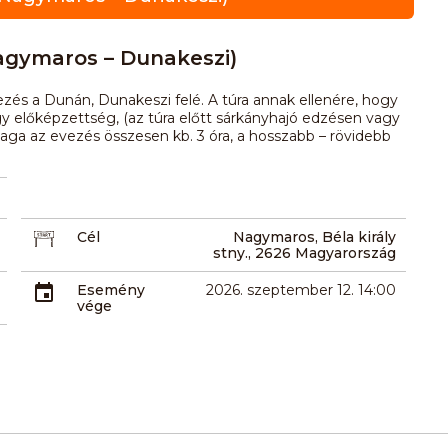
agymaros – Dunakeszi)
és a Dunán, Dunakeszi felé. A túra annak ellenére, hogy
 így előképzettség, (az túra előtt sárkányhajó edzésen vagy
Maga az evezés összesen kb. 3 óra, a hosszabb – rövidebb
Cél
Nagymaros, Béla király
stny., 2626 Magyarország
Esemény
2026. szeptember 12. 14:00
vége