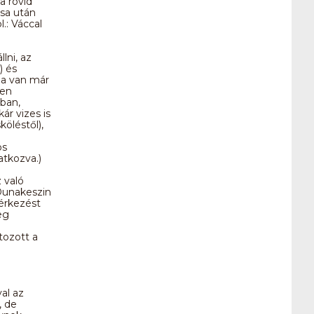
a rövid
ása után
.: Váccal
lni, az
) és
 Ha van már
ben
lban,
ár vizes is
öléstől),
os
atkozva.)
 való
 Dunakeszin
 érkezést
eg
tozott a
al az
, de