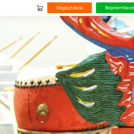
Regisztráció
Bejelentkezé