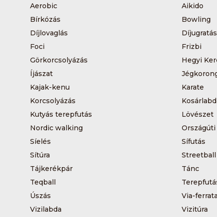
Aerobic
Aikido
Bírkózás
Bowling
Díjlovaglás
Díjugratás
Foci
Frizbi
Görkorcsolyázás
Hegyi Ker
Íjászat
Jégkoron
Kajak-kenu
Karate
Korcsolyázás
Kosárlabd
Kutyás terepfutás
Lövészet
Nordic walking
Országúti
Síelés
Sífutás
Sítúra
Streetball
Tájkerékpár
Tánc
Teqball
Terepfutá
Úszás
Via-ferrat
Vizilabda
Vizitúra