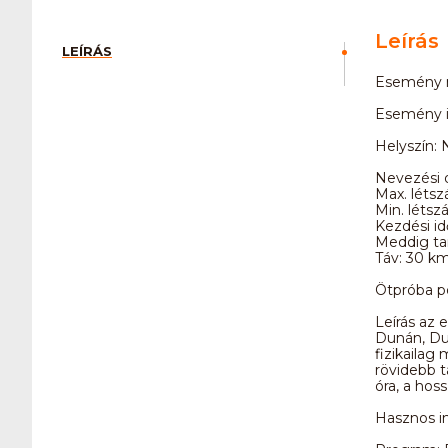
Leírás
LEÍRÁS
Esemény n
Esemény i
Helyszín: 
Nevezési d
Max. létsz
Min. létsz
Kezdési id
Meddig tar
Táv: 30 k
Ötpróba p
Leírás az
Dunán, Dun
fizikailag
rövidebb t
óra, a hos
Hasznos in