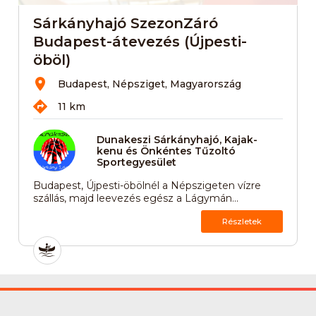
Sárkányhajó SzezonZáró
Budapest-átevezés (Újpesti-
öböl)
Budapest, Népsziget, Magyarország
11 km
Dunakeszi Sárkányhajó, Kajak-
kenu és Önkéntes Tűzoltó
Sportegyesület
Budapest, Újpesti-öbölnél a Népszigeten vízre
szállás, majd leevezés egész a Lágymán...
Részletek