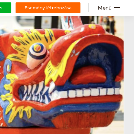
Menü
s
Esemény létrehozása