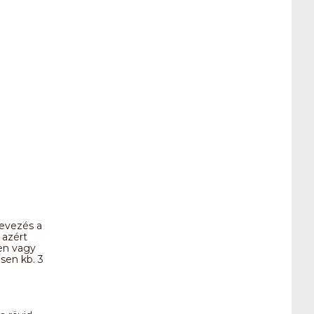
evezés a
 azért
sen vagy
sen kb. 3