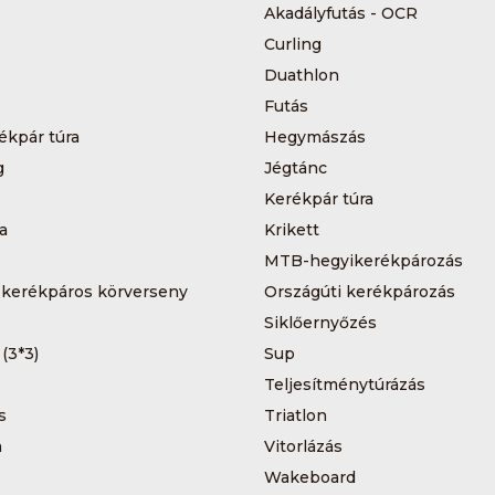
Akadályfutás - OCR
Curling
Duathlon
Futás
ékpár túra
Hegymászás
g
Jégtánc
Kerékpár túra
a
Krikett
MTB-hegyikerékpározás
 kerékpáros körverseny
Országúti kerékpározás
Siklőernyőzés
 (3*3)
Sup
Teljesítménytúrázás
s
Triatlon
a
Vitorlázás
Wakeboard