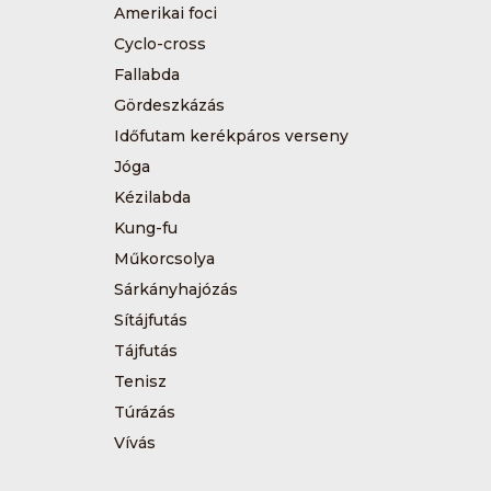
Amerikai foci
Cyclo-cross
Fallabda
Gördeszkázás
Időfutam kerékpáros verseny
Jóga
Kézilabda
Kung-fu
Műkorcsolya
Sárkányhajózás
Sítájfutás
Tájfutás
Tenisz
Túrázás
Vívás