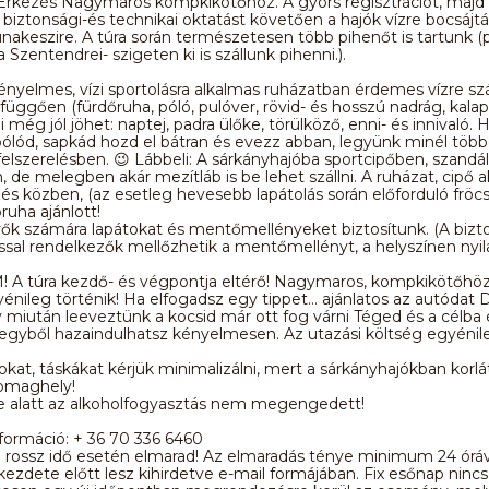
Érkezés Nagymaros kompkikötőhöz. A gyors regisztrációt, majd 
i biztonsági-és technikai oktatást követően a hajók vízre bocsájt
akeszire. A túra során természetesen több pihenőt is tartunk (pl
Szentendrei- szigeten ki is szállunk pihenni.).
ényelmes, vízi sportolásra alkalmas ruházatban érdemes vízre szál
l függően (fürdőruha, póló, pulóver, rövid- és hosszú nadrág, kalap
 még jól jöhet: naptej, padra ülőke, törülköző, enni- és innivaló.
ólód, sapkád hozd el bátran és evezz abban, legyünk minél töb
elszerelésben. 😉 Lábbeli: A sárkányhajóba sportcipőben, szandá
 de melegben akár mezítláb is be lehet szállni. A ruházat, cipő ak
és közben, (az esetleg hevesebb lapátolás során előforduló fröcsk
ruha ajánlott!
ők számára lapátokat és mentőmellényeket biztosítunk. (A bizt
sal rendelkezők mellőzhetik a mentőmellényt, a helyszínen nyil
 A túra kezdő- és végpontja eltérő! Nagymaros, kompkikötőhöz
énileg történik! Ha elfogadsz egy tippet… ajánlatos az autódat
y miután leeveztünk a kocsid már ott fog várni Téged és a célba
egyből hazaindulhatsz kényelmesen. Az utazási költség egyénil
at, táskákat kérjük minimalizálni, mert a sárkányhajókban korlá
omaghely!
je alatt az alkoholfogyasztás nem megengedett!
formáció: + 36 70 336 6460
 rossz idő esetén elmarad! Az elmaradás ténye minimum 24 óráv
zdete előtt lesz kihirdetve e-mail formájában. Fix esőnap nincs