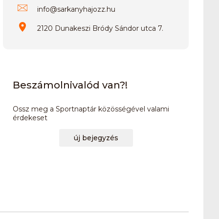
info
@
sarkanyhajozz.hu
2120 Dunakeszi Bródy Sándor utca 7.
Beszámolnivalód van?!
Ossz meg a Sportnaptár közösségével valami
érdekeset
új bejegyzés