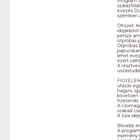
Program: 
szárazföld
evezés Dun
szemben a 
Öltözet: K
időjárástó
persze ami
ötpróbás p
Ötpróbás f
papucsban,
lehet evez
ezért váltó
A résztvev
úszástudás
FIGYELEM!
utazás egy
hagyni, íg
követően 
fizetendő.
A csomagok
szabad cs
A túra ide
Bővebb in
A program
esemény ke