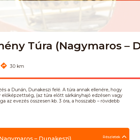
tmény Túra (Nagymaros – 
30 km
s a Dunán, Dunakeszi felé. A túra annak ellenére, hogy
így előképzettség, (az túra előtt sárkányhajó edzésen vagy
aga az evezés összesen kb. 3 óra, a hosszabb – rövidebb
Részletek
(Nagymaros – Dunakeszi)