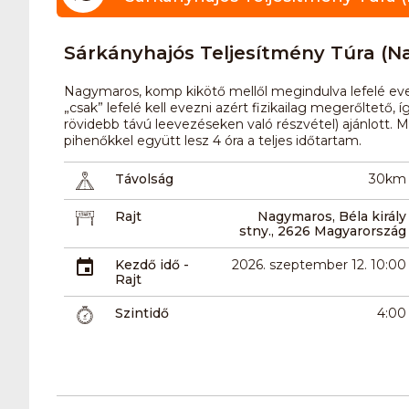
Sárkányhajós Teljesítmény Túra (N
Nagymaros, komp kikötő mellől megindulva lefelé evez
„csak” lefelé kell evezni azért fizikailag megerőltető,
rövidebb távú leevezéseken való részvétel) ajánlott. 
pihenőkkel együtt lesz 4 óra a teljes időtartam.
Távolság
30km
Rajt
Nagymaros, Béla király
stny., 2626 Magyarország
Kezdő idő -
2026. szeptember 12. 10:00
Rajt
Szintidő
4:00