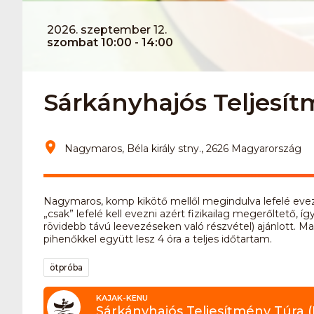
2026. szeptember 12.
szombat 10:00 - 14:00
Sárkányhajós Teljesí
Nagymaros, Béla király stny., 2626 Magyarország
Nagymaros, komp kikötő mellől megindulva lefelé evezé
„csak” lefelé kell evezni azért fizikailag megerőltető, 
rövidebb távú leevezéseken való részvétel) ajánlott. M
pihenőkkel együtt lesz 4 óra a teljes időtartam.
ötpróba
KAJAK-KENU
Sárkányhajós Teljesítmény Túra 