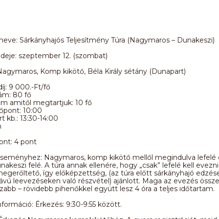
eve: Sárkányhajós Teljesítmény Túra (Nagymaros – Dunakeszi)
deje: szeptember 12. (szombat)
Nagymaros, Komp kikötő, Béla Király sétány (Dunapart)
íj: 9 000.-Ft/fő
ám: 80 fő
ám amitől megtartjuk: 10 fő
őpont: 10:00
t kb.: 13:30-14:00
m
ont: 4 pont
 eseményhez: Nagymaros, komp kikötő mellől megindulva lefelé 
akeszi felé. A túra annak ellenére, hogy „csak” lefelé kell evezni
 megerőltető, így előképzettség, (az túra előtt sárkányhajó edzé
ávú leevezéseken való részvétel) ajánlott. Maga az evezés össze
szabb – rövidebb pihenőkkel együtt lesz 4 óra a teljes időtartam.
formáció: Érkezés: 9:30-9:55 között.