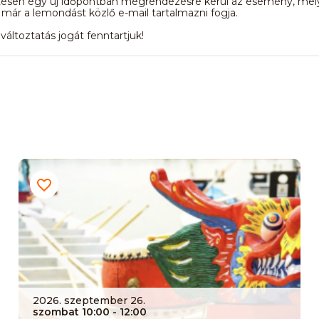
esen egy új időpontban megrendezésre kerül az esemény, mel
 már a lemondást közlő e-mail tartalmazni fogja.
áltoztatás jogát fenntartjuk!
2026. szeptember 26.
szombat 10:00
- 12:00