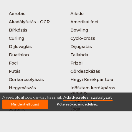
Aerobic
Aikido
Akadályfutás - OCR
Amerikai foci
Bírkózás
Bowling
Curling
Cyclo-cross
Díjlovaglás
Díjugratás
Duathlon
Fallabda
Foci
Frizbi
Futás
Gördeszkázás
Görkorcsolyázás
Hegyi Kerékpár túra
Hegymászás
Időfutam kerékpáros
verseny
A weboldal cookie-kat használ.
Adatkezelési szabályzat
Íjászat
Jégkorong
Mindent elfogad
Kötelezőket engedélyez
Jégtánc
Jóga
Kajak-kenu
Karate
Kerékpár túra
Kézilabda