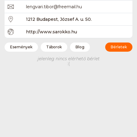
lengvari.tibor
@
freemail.hu
1212 Budapest, József A. u. 50.
http://www.sarokko.hu
Események
Táborok
Blog
Bérletek
jelenleg nincs elérhető bérlet
:(