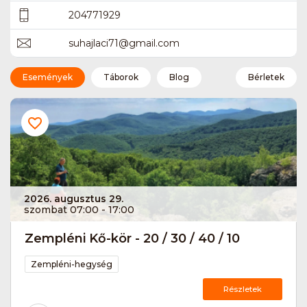
204771929
suhajlaci71
@
gmail.com
Események
Táborok
Blog
Bérletek
2026. augusztus 29.
szombat 07:00 - 17:00
Zempléni Kő-kör - 20 / 30 / 40 / 10
Zempléni-hegység
Részletek