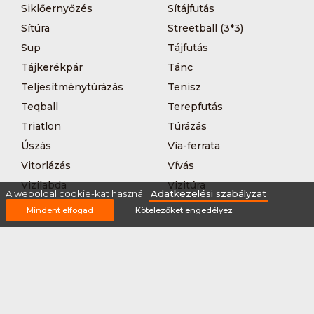
Siklőernyőzés
Sítájfutás
Sítúra
Streetball (3*3)
Sup
Tájfutás
Tájkerékpár
Tánc
Teljesítménytúrázás
Tenisz
Teqball
Terepfutás
Triatlon
Túrázás
Úszás
Via-ferrata
Vitorlázás
Vívás
Vizilabda
Vizitúra
A weboldal cookie-kat használ.
Adatkezelési szabályzat
Wakeboard
Mindent elfogad
Kötelezőket engedélyez
Rólunk
Szervezőknek / Egyesületeknek
Marketing ajánlat