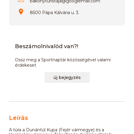
bakonyturistaja
@
googlemail.com
8500 Pápa Kálvária u. 3.
Beszámolnivalód van?!
Ossz meg a Sportnaptár közösségével valami
érdekeset
új bejegyzés
Leírás
A túra a Dunántúl Kupa (Fejér vármegye) és a