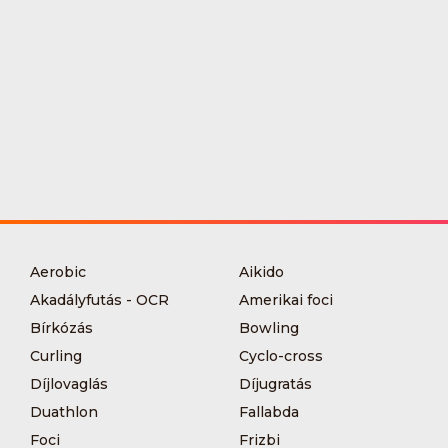
Aerobic
Aikido
Akadályfutás - OCR
Amerikai foci
Bírkózás
Bowling
Curling
Cyclo-cross
Díjlovaglás
Díjugratás
Duathlon
Fallabda
Foci
Frizbi