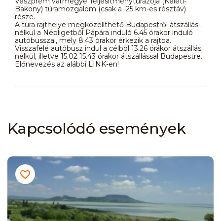
Veszprém vármegye Teljesítménytúrázója (Keleti-
Bakony) túramozgalom (csak a 25 km-es résztáv)
része.
A túra rajthelye megközelíthető Budapestről átszállás
nélkül a Népligetből Pápára induló 6.45 órakor induló
autóbusszal, mely 8.43 órakor érkezik a rajtba.
Visszafelé autóbusz indul a célból 13.26 órákor átszállás
nélkül, illetve 15.02 15.43 órakor átszállással Budapestre.
Előnevezés az alábbi LINK-en!
Kapcsolódó események