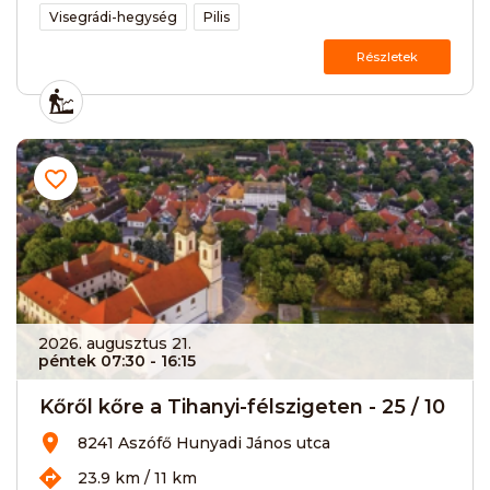
Visegrádi-hegység
Pilis
Részletek
2026. augusztus 21.
péntek 07:30
- 16:15
Kőről kőre a Tihanyi-félszigeten - 25 / 10
8241 Aszófő Hunyadi János utca
23.9 km / 11 km