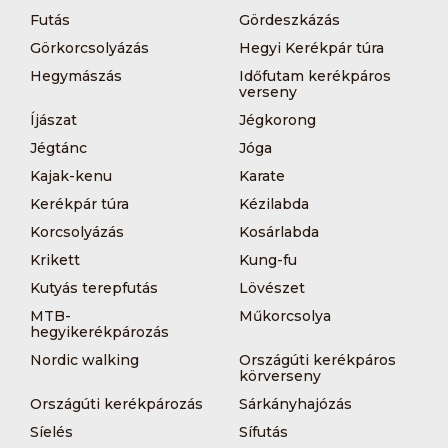
Futás
Gördeszkázás
Görkorcsolyázás
Hegyi Kerékpár túra
Hegymászás
Időfutam kerékpáros
verseny
Íjászat
Jégkorong
Jégtánc
Jóga
Kajak-kenu
Karate
Kerékpár túra
Kézilabda
Korcsolyázás
Kosárlabda
Krikett
Kung-fu
Kutyás terepfutás
Lövészet
MTB-
Műkorcsolya
hegyikerékpározás
Nordic walking
Országúti kerékpáros
körverseny
Országúti kerékpározás
Sárkányhajózás
Síelés
Sífutás