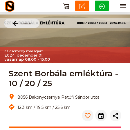
vissza
az esemény már lejárt
2024. december 01.
vasárnap 08:00 - 15:00
Szent Borbála emléktúra -
10 / 20 / 25
8056 Bakonycsernye Petőfi Sándor utca
12.3 km / 19.5 km / 25.6 km