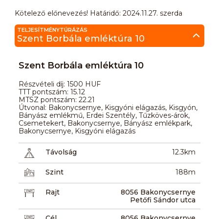
Kötelező előnevezés! Határidő: 2024.11.27. szerda
TELJESÍTMÉNYTÚRÁZÁS
Szent Borbála emléktúra 10
Szent Borbála emléktúra 10
Részvételi díj: 1500 HUF
TTT pontszám: 15.12
MTSZ pontszám: 22.21
Útvonal: Bakonycsernye, Kisgyóni elágazás, Kisgyón,
Bányász emlékmű, Erdei Szentély, Tűzköves-árok,
Csemetekert, Bakonycsernye, Bányász emlékpark,
Bakonycsernye, Kisgyóni elágazás
Távolság
12.3km
Szint
188m
Rajt
8056 Bakonycsernye
Petőfi Sándor utca
Cél
8056 Bakonycsernye