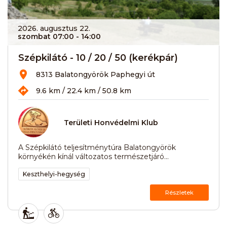
2026. augusztus 22.
szombat 07:00
- 14:00
Szépkilátó - 10 / 20 / 50 (kerékpár)
8313 Balatongyörök Paphegyi út
9.6 km / 22.4 km / 50.8 km
Területi Honvédelmi Klub
A Szépkilátó teljesítménytúra Balatongyörök
környékén kínál változatos természetjáró...
Keszthelyi-hegység
Részletek