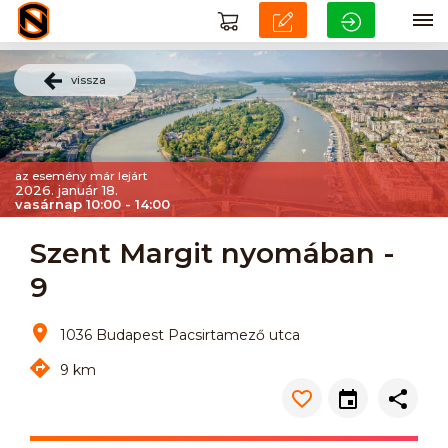
vissza
az esemény már lejárt
2026. január 18.
vasárnap 10:00 - 14:00
Szent Margit nyomában -
9
1036 Budapest Pacsirtamező utca
9 km