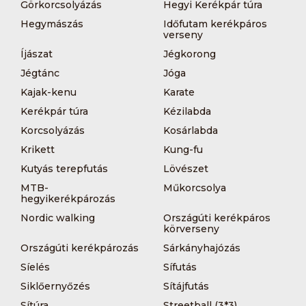
Görkorcsolyázás
Hegyi Kerékpár túra
Hegymászás
Időfutam kerékpáros
verseny
Íjászat
Jégkorong
Jégtánc
Jóga
Kajak-kenu
Karate
Kerékpár túra
Kézilabda
Korcsolyázás
Kosárlabda
Krikett
Kung-fu
Kutyás terepfutás
Lövészet
MTB-
Műkorcsolya
hegyikerékpározás
Nordic walking
Országúti kerékpáros
körverseny
Országúti kerékpározás
Sárkányhajózás
Síelés
Sífutás
Siklőernyőzés
Sítájfutás
Sítúra
Streetball (3*3)