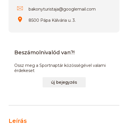
bakonyturistaja
@
googlemail.com
8500 Pápa Kálvária u. 3.
Beszámolnivalód van?!
Ossz meg a Sportnaptár közösségével valami
érdekeset
új bejegyzés
Leírás