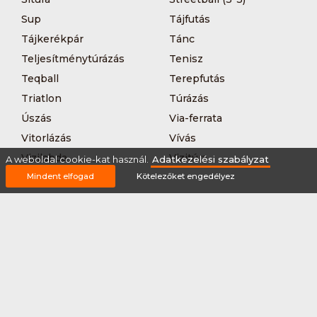
Sup
Tájfutás
Tájkerékpár
Tánc
Teljesítménytúrázás
Tenisz
Teqball
Terepfutás
Triatlon
Túrázás
Úszás
Via-ferrata
Vitorlázás
Vívás
Vizilabda
Vizitúra
A weboldal cookie-kat használ.
Adatkezelési szabályzat
Wakeboard
Mindent elfogad
Kötelezőket engedélyez
Rólunk
Szervezőknek / Egyesületeknek
Marketing ajánlat
Adatkezelési szabályzat