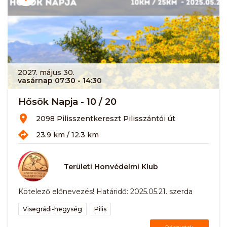
2027. május 30.
vasárnap 07:30
- 14:30
Hősök Napja - 10 / 20
2098 Pilisszentkereszt Pilisszántói út
23.9 km / 12.3 km
Területi Honvédelmi Klub
Kötelező előnevezés! Határidő: 2025.05.21. szerda
Visegrádi-hegység
Pilis