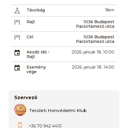
Távolság
9km
Rajt
1036 Budapest
Pacsirtamező utca
Cél
1036 Budapest
Pacsirtamező utca
Kezdő idő -
2026. január 18. 10:00
Rajt
Esemény
2026. január 18. 14:00
vége
Szervező
Területi Honvédelmi Klub
+36 70 942 4410