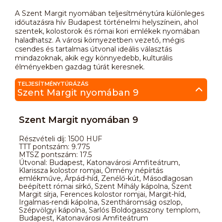
A Szent Margit nyomában teljesítménytúra különleges
időutazásra hív Budapest történelmi helyszínein, ahol
szentek, kolostorok és római kori emlékek nyomában
haladhatsz. A városi környezetben vezető, mégis
csendes és tartalmas útvonal ideális választás
mindazoknak, akik egy könnyedebb, kulturális
élményekben gazdag túrát keresnek.
TELJESÍTMÉNYTÚRÁZÁS
Szent Margit nyomában 9
Szent Margit nyomában 9
Részvételi díj: 1500 HUF
TTT pontszám: 9.775
MTSZ pontszám: 17.5
Útvonal: Budapest, Katonavárosi Amfiteátrum,
Klarissza kolostor romjai, Örmény népírtás
emlékműve, Árpád-híd, Zenélő-kút, Másodlagosan
beépített római sírkő, Szent Mihály kápolna, Szent
Margit sírja, Ferences kolostor romjai, Margit-híd,
Irgalmas-rendi kápolna, Szentháromság oszlop,
Szépvölgyi kápolna, Sarlós Boldogasszony templom,
Budapest, Katonavárosi Amfiteátrum