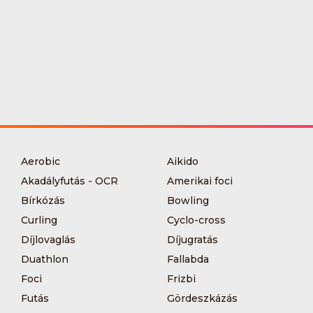
Aerobic
Aikido
Akadályfutás - OCR
Amerikai foci
Bírkózás
Bowling
Curling
Cyclo-cross
Díjlovaglás
Díjugratás
Duathlon
Fallabda
Foci
Frizbi
Futás
Gördeszkázás