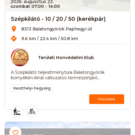
2026. augusztus 22.
szombat 07:00
- 14:00
Szépkilátó - 10 / 20 / 50 (kerékpár)
8313 Balatongyörök Paphegyi út
9.6 km / 22.4 km / 50.8 km
Területi Honvédelmi Klub
A Szépkilátó teljesítménytúra Balatongyörök
környékén kínál változatos természetjáró...
Keszthelyi-hegység
Részletek