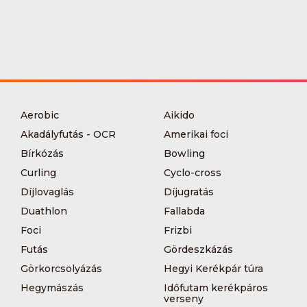
Aerobic
Aikido
Akadályfutás - OCR
Amerikai foci
Bírkózás
Bowling
Curling
Cyclo-cross
Díjlovaglás
Díjugratás
Duathlon
Fallabda
Foci
Frizbi
Futás
Gördeszkázás
Görkorcsolyázás
Hegyi Kerékpár túra
Hegymászás
Időfutam kerékpáros
verseny