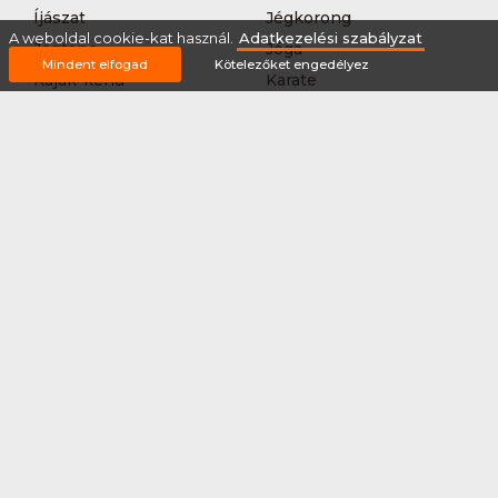
Íjászat
Jégkorong
A weboldal cookie-kat használ.
Adatkezelési szabályzat
Jégtánc
Jóga
Mindent elfogad
Kötelezőket engedélyez
Kajak-kenu
Karate
Kerékpár túra
Kézilabda
Korcsolyázás
Kosárlabda
Krikett
Kung-fu
Kutyás terepfutás
Lövészet
MTB-
Műkorcsolya
hegyikerékpározás
Nordic walking
Országúti kerékpáros
körverseny
Országúti kerékpározás
Sárkányhajózás
Síelés
Sífutás
Siklőernyőzés
Sítájfutás
Sítúra
Streetball (3*3)
Sup
Tájfutás
Tájkerékpár
Tánc