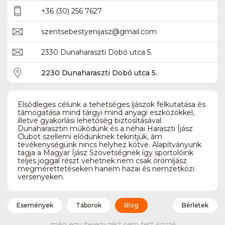
+36 (30) 256 7627
szentsebestyenijasz
@
gmail.com
2330 Dunaharaszti Dobó utca 5.
2230 Dunaharaszti Dobó utca 5.
Elsődleges célunk a tehetséges íjászok felkutatása és
támogatása mind tárgyi mind anyagi eszközökkel,
illetve gyakorlási lehetőség biztosításával.
Dunaharasztin működünk és a néhai Haraszti Íjász
Clubot szellemi elődünknek tekintjük, ám
tevékenységünk nincs helyhez kötve. Alapítványunk
tagja a Magyar Íjász Szövetségnek így sportolóink
teljes joggal részt vehetnek nem csak örömíjász
megmérettetéseken hanem hazai és nemzetközi
versenyeken.
Események
Táborok
Blog
Bérletek
még egy bejegyzést sem tett közzé