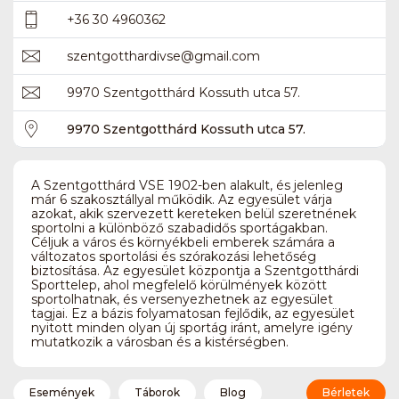
+36 30 4960362
szentgotthardivse
@
gmail.com
9970 Szentgotthárd Kossuth utca 57.
9970 Szentgotthárd Kossuth utca 57.
A Szentgotthárd VSE 1902-ben alakult, és jelenleg
már 6 szakosztállyal működik. Az egyesület várja
azokat, akik szervezett kereteken belül szeretnének
sportolni a különböző szabadidős sportágakban.
Céljuk a város és környékbeli emberek számára a
változatos sportolási és szórakozási lehetőség
biztosítása. Az egyesület központja a Szentgotthárdi
Sporttelep, ahol megfelelő körülmények között
sportolhatnak, és versenyezhetnek az egyesület
tagjai. Ez a bázis folyamatosan fejlődik, az egyesület
nyitott minden olyan új sportág iránt, amelyre igény
mutatkozik a városban és a kistérségben.
Események
Táborok
Blog
Bérletek