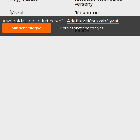
verseny
Íjászat
Jégkorong
A weboldal cookie-kat használ.
Adatkezelési szabályzat
Jégtánc
Jóga
Mindent elfogad
Kötelezőket engedélyez
Kajak-kenu
Karate
Kerékpár túra
Kézilabda
Korcsolyázás
Kosárlabda
Krikett
Kung-fu
Kutyás terepfutás
Lövészet
MTB-
Műkorcsolya
hegyikerékpározás
Nordic walking
Országúti kerékpáros
körverseny
Országúti kerékpározás
Sárkányhajózás
Síelés
Sífutás
Siklőernyőzés
Sítájfutás
Sítúra
Streetball (3*3)
Sup
Tájfutás