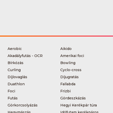
Aerobic
Aikido
Akadályfutás - OCR
Amerikai foci
Bírkózás
Bowling
Curling
Cyclo-cross
Díjlovaglás
Díjugratás
Duathlon
Fallabda
Foci
Frizbi
Futás
Gördeszkázás
Görkorcsolyázás
Hegyi Kerékpár túra
Hegymászás
Időfutam kerékpáros