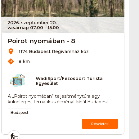
2026. szeptember 20.
vasárnap 07:00
- 15:00
Poirot nyomában - 8
1174 Budapest Régivámház köz
8 km
WadiSport/Fezosport Turista
Egyesület
A „Poirot nyomában” teljesítménytúra egy
különleges, tematikus élményt kínál Budapest...
Budapest
Részletek