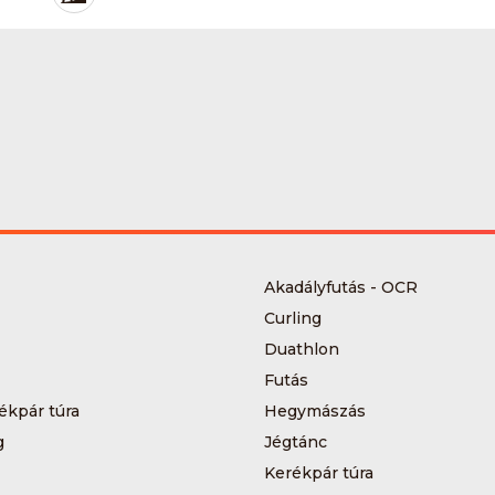
Akadályfutás - OCR
Curling
Duathlon
Futás
ékpár túra
Hegymászás
g
Jégtánc
Kerékpár túra