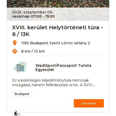
2026. szeptember 06.
vasárnap 07:00
- 15:00
XVIII. kerület Helytörténeti túra -
8 / 13K
1183 Budapest Szent Lőrinc sétány 2
8 km / 13 km
WadiSport/Fezosport Turista
Egyesület
Ez a különleges teljesítménytúra nemcsak
mozgásra, hanem felfedezésre is hív. A XVIII....
Budapest
Részletek