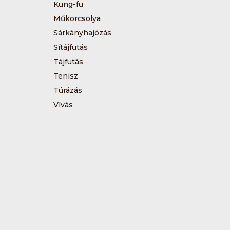
Kung-fu
Műkorcsolya
Sárkányhajózás
Sítájfutás
Tájfutás
Tenisz
Túrázás
Vívás