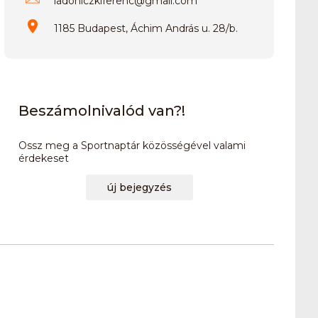
ladoniczkiferenc
@
gmail.com
1185 Budapest, Áchim András u. 28/b.
Beszámolnivalód van?!
Ossz meg a Sportnaptár közösségével valami
érdekeset
új bejegyzés