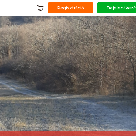
Regisztráció
Bejelentkezé