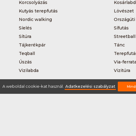
Korcsolyázás
Kosárlabd
Kutyás terepfutás
Lövészet
Nordic walking
Országúti
Síelés
Sífutás
Sítúra
Streetball
Tájkerékpár
Tánc
Teqball
Terepfutá
Úszás
Via-ferrat
Vizilabda
Vizitúra
A weboldal cookie-kat használ.
Adatkezelési szabályzat
Mind
Rólunk
Szervezőknek / Egyesületeknek
Marke
Adatkezelési szabályzat
Általános Szerződési Fel
2026 © Minden jog fenntartva Sportnaptar.hu Nonprofit Kft.