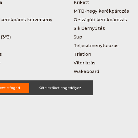
a
Krikett
MTB-hegyikerékpározás
 kerékpáros körverseny
Országúti kerékpározás
Siklőernyőzés
 (3*3)
Sup
Teljesítménytúrázás
s
Triatlon
a
Vitorlázás
Wakeboard
ent elfogad
Kötelezőket engedélyez
ting ajánlat
tételek
Impresszum
Bővítmények
Partnereink