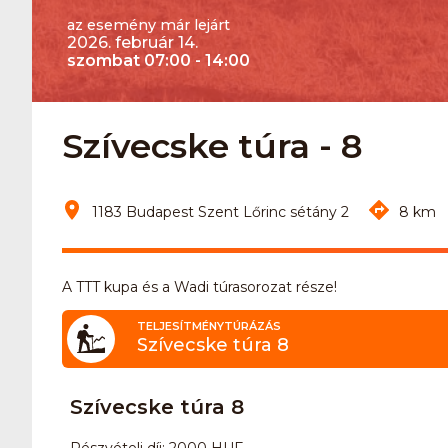
az esemény már lejárt
2026. február 14.
szombat 07:00 - 14:00
Szívecske túra - 8
1183 Budapest Szent Lőrinc sétány 2
8 km
A TTT kupa és a Wadi túrasorozat része!
TELJESÍTMÉNYTÚRÁZÁS
Szívecske túra 8
Szívecske túra 8
Részvételi díj: 2000 HUF