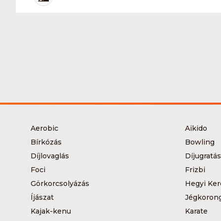
Aerobic
Aikido
Bírkózás
Bowling
Díjlovaglás
Díjugratás
Foci
Frizbi
Görkorcsolyázás
Hegyi Ker
Íjászat
Jégkoron
Kajak-kenu
Karate