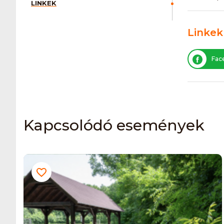
LINKEK
Linkek
Fac
Kapcsolódó események