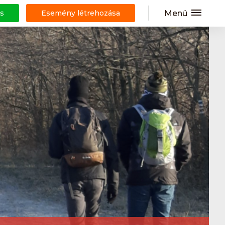
Menü
s
Esemény létrehozása