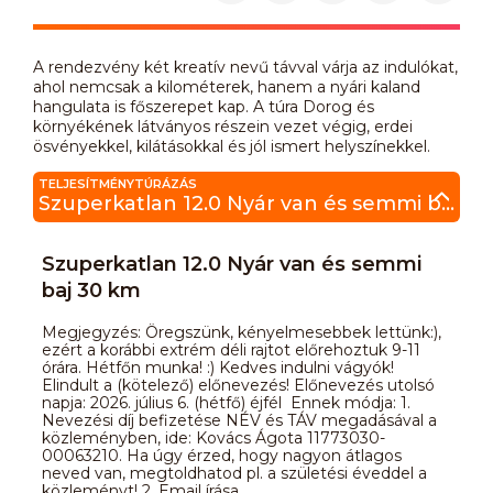
A rendezvény két kreatív nevű távval várja az indulókat,
ahol nemcsak a kilométerek, hanem a nyári kaland
hangulata is főszerepet kap. A túra Dorog és
környékének látványos részein vezet végig, erdei
ösvényekkel, kilátásokkal és jól ismert helyszínekkel.
TELJESÍTMÉNYTÚRÁZÁS
Szuperkatlan 12.0 Nyár van és semmi baj 30 km
Szuperkatlan 12.0 Nyár van és semmi
baj 30 km
Megjegyzés: Öregszünk, kényelmesebbek lettünk:),
ezért a korábbi extrém déli rajtot előrehoztuk 9-11
órára. Hétfőn munka! :) Kedves indulni vágyók!
Elindult a (kötelező) előnevezés! Előnevezés utolsó
napja: 2026. július 6. (hétfő) éjfél Ennek módja: 1.
Nevezési díj befizetése NÉV és TÁV megadásával a
közleményben, ide: Kovács Ágota 11773030-
00063210. Ha úgy érzed, hogy nagyon átlagos
neved van, megtoldhatod pl. a születési éveddel a
közleményt! 2. Email írása