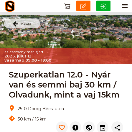
vissza
az esemény már lejárt
2026. július 12.
vasárnap 09:00 - 19:00
Szuperkatlan 12.0 - Nyár
van és semmi baj 30 km /
Olvadunk, mint a vaj 15km
2510 Dorog Bécsi utca
30 km / 15 km