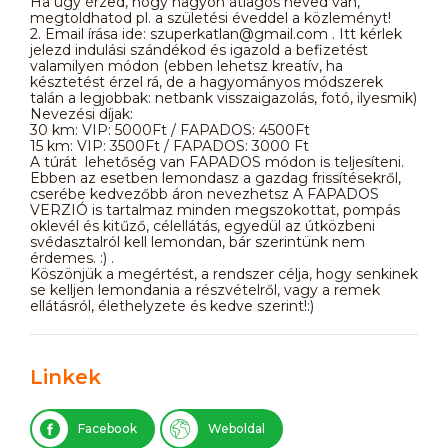
Ha úgy érzed, hogy nagyon átlagos neved van,
megtoldhatod pl. a születési éveddel a közleményt!
2. Email írása ide: szuperkatlan@gmail.com . Itt kérlek
jelezd indulási szándékod és igazold a befizetést
valamilyen módon (ebben lehetsz kreatív, ha
késztetést érzel rá, de a hagyományos módszerek
talán a legjobbak: netbank visszaigazolás, fotó, ilyesmik)
Nevezési díjak:
30 km: VIP: 5000Ft / FAPADOS: 4500Ft
15 km: VIP: 3500Ft / FAPADOS: 3000 Ft
A túrát lehetőség van FAPADOS módon is teljesíteni.
Ebben az esetben lemondasz a gazdag frissítésekről,
cserébe kedvezőbb áron nevezhetsz A FAPADOS
VERZIÓ is tartalmaz minden megszokottat, pompás
oklevél és kitűző, célellátás, egyedül az útközbeni
svédasztalról kell lemondan, bár szerintünk nem
érdemes. :) .
Köszönjük a megértést, a rendszer célja, hogy senkinek
se kelljen lemondania a részvételről, vagy a remek
ellátásról, élethelyzete és kedve szerint!:)
Linkek
Facebook
Weboldal