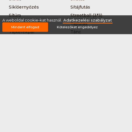
Siklőernyőzés
Sítájfutás
Sítúra
Streetball (3*3)
A weboldal cookie-kat használ.
Adatkezelési szabályzat
Sup
Tájfutás
Mindent elfogad
Kötelezőket engedélyez
Tájkerékpár
Tánc
Teljesítménytúrázás
Tenisz
Teqball
Terepfutás
Triatlon
Túrázás
Úszás
Via-ferrata
Vitorlázás
Vívás
Vizilabda
Vizitúra
Wakeboard
Rólunk
Szervezőknek / Egyesületeknek
Marketing ajánlat