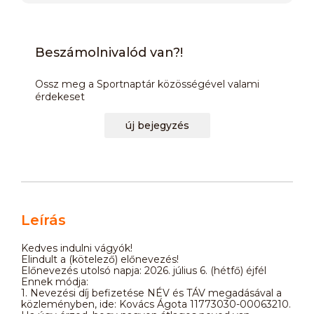
Beszámolnivalód van?!
Ossz meg a Sportnaptár közösségével valami
érdekeset
új bejegyzés
Leírás
Kedves indulni vágyók!
Elindult a (kötelező) előnevezés!
Előnevezés utolsó napja: 2026. július 6. (hétfő) éjfél
Ennek módja:
1. Nevezési díj befizetése NÉV és TÁV megadásával a
közleményben, ide: Kovács Ágota 11773030-00063210.