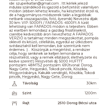
ide: szuperkatlan@gmail.com . Itt kérlek jelezd
indulási szándékod és igazold a befizetést valamilyen
módon (ebben lehetsz kreatív, ha késztetést érzel rá,
de a hagyományos módszerek talán a legjobbak:
netbank visszaigazolás, fotó, ilyesmik) Nevezési díjak:
30 km: VIP: 5000Ft / FAPADOS: 4500Ft A túrát
lehetőség van FAPADOS módon is teljesíteni. Ebben
az esetben lemondasz a gazdag frissítésekről,
cserébe kedvezőbb áron nevezhetsz A FAPADOS
VERZIÓ is tartalmaz minden megszokottat, pompás
oklevél és kitűző, célellátás, egyedül az útközbeni
svédasztalról kell lemondan, bár szerintünk nem
érdemes. :) . Köszönjük a megértést, a rendszer
célja, hogy senkinek se kelljen lemondania a
részvételről, vagy a remek ellátásról, élethelyzete és
kedve szerint!:) Részvételi díj: 5000 HUFTTT
pontszám: 48MTSZ pontszám: 69Útvonal: Dorog,
Nagy-Gete, Hegyeskő, Tokodi pincék, Kőszikla,
Mogyorósbánya, Kakukk vendéglő, Kőszikla, Tokodi
pincék, Hegyeskő, Nagy-Gete, Dorog
Távolság
30km
Szint
1200m
Rajt
2510 Dorog Bécsi utca