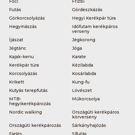
Foci
Frizbi
Futás
Gördeszkázás
Görkorcsolyázás
Hegyi Kerékpár túra
Hegymászás
Időfutam kerékpáros
verseny
Íjászat
Jégkorong
Jégtánc
Jóga
Kajak-kenu
Karate
Kerékpár túra
Kézilabda
Korcsolyázás
Kosárlabda
Krikett
Kung-fu
Kutyás terepfutás
Lövészet
MTB-
Műkorcsolya
hegyikerékpározás
Nordic walking
Országúti kerékpáros
körverseny
Országúti kerékpározás
Sárkányhajózás
Síelés
Sífutás