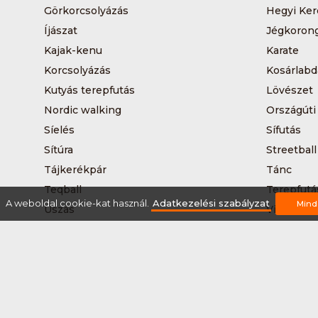
Görkorcsolyázás
Hegyi Ker
Íjászat
Jégkoron
Kajak-kenu
Karate
Korcsolyázás
Kosárlabd
Kutyás terepfutás
Lövészet
Nordic walking
Országúti
Síelés
Sífutás
Sítúra
Streetball
Tájkerékpár
Tánc
Teqball
Terepfutá
A weboldal cookie-kat használ.
Adatkezelési szabályzat
Mind
Úszás
Via-ferrat
Vizilabda
Vizitúra
Rólunk
Szervezőknek / Egyesületeknek
Marke