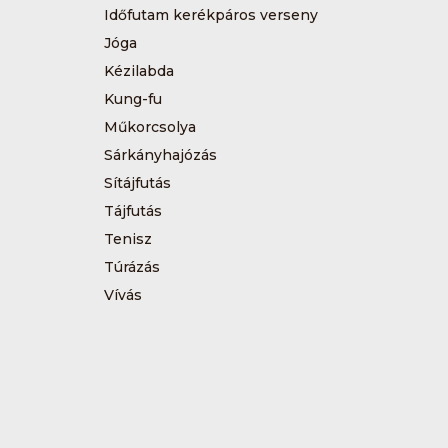
Időfutam kerékpáros verseny
Jóga
Kézilabda
Kung-fu
Műkorcsolya
Sárkányhajózás
Sítájfutás
Tájfutás
Tenisz
Túrázás
Vívás