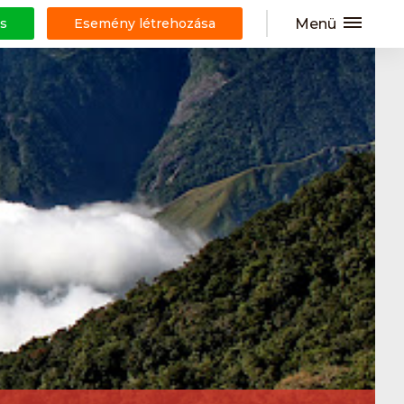
Menü
s
Esemény létrehozása