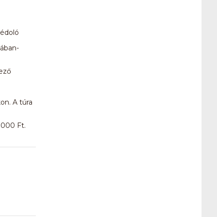
zédoló
tában-
vező
on. A túra
1000 Ft.