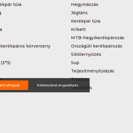
ékpár túra
Hegymászás
g
Jégtánc
Kerékpár túra
a
Krikett
MTB-hegyikerékpározás
 kerékpáros körverseny
Országúti kerékpározás
Siklőernyőzés
 (3*3)
Sup
Teljesítménytúrázás
s
Triatlon
ent elfogad
Kötelezőket engedélyez
a
Vitorlázás
Wakeboard
ting ajánlat