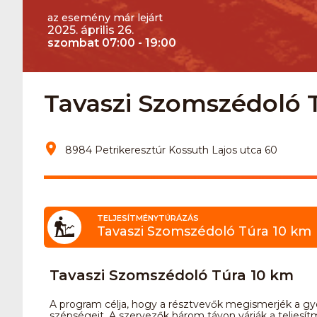
az esemény már lejárt
2025. április 26.
szombat 07:00 - 19:00
Tavaszi Szomszédoló T
8984 Petrikeresztúr Kossuth Lajos utca 60
TELJESÍTMÉNYTÚRÁZÁS
Tavaszi Szomszédoló Túra 10 km
Tavaszi Szomszédoló Túra 10 km
A program célja, hogy a résztvevők megismerjék a gyön
szépségeit. A szervezők három távon várják a teljesítm