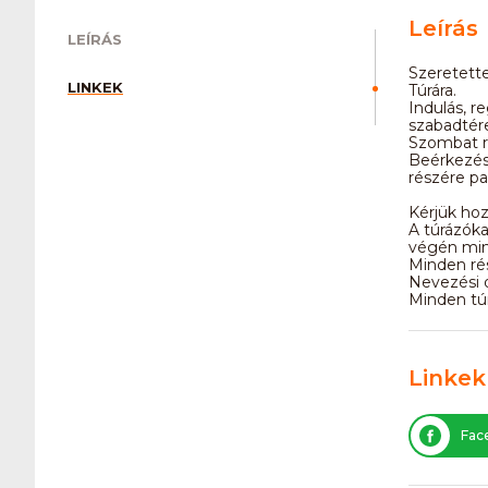
Leírás
LEÍRÁS
Szeretette
LINKEK
Túrára.
Indulás, r
szabadtér
Szombat re
Beérkezés 
részére pa
Kérjük hoz
A túrázóka
végén min
Minden rés
Nevezési d
Minden túr
Linkek
Fac