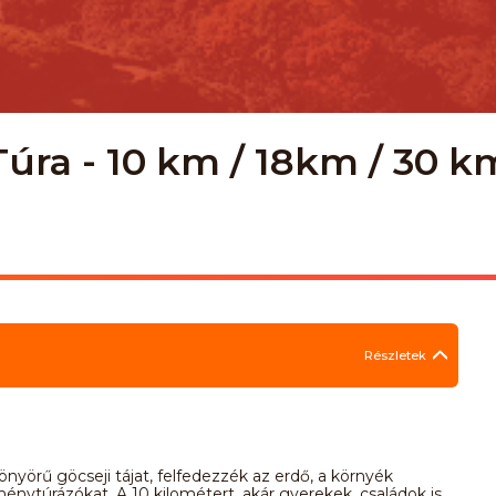
úra - 10 km / 18km / 30 k
Részletek
yörű göcseji tájat, felfedezzék az erdő, a környék
énytúrázókat. A 10 kilométert, akár gyerekek, családok is