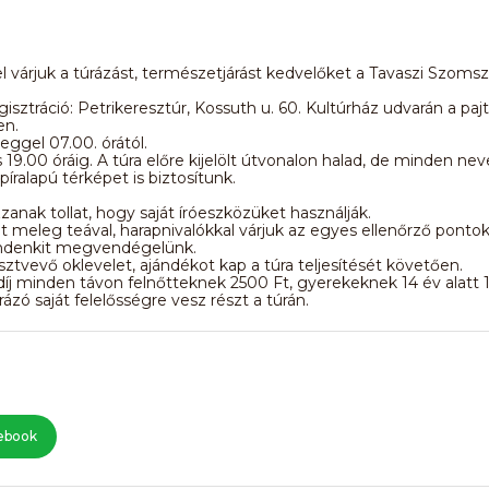
l várjuk a túrázást, természetjárást kedvelőket a Tavaszi Szoms
egisztráció: Petrikeresztúr, Kossuth u. 60. Kultúrház udvarán a paj
en.
ggel 07.00. órától.
19.00 óráig. A túra előre kijelölt útvonalon halad, de minden ne
píralapú térképet is biztosítunk.
zanak tollat, hogy saját íróeszközüket használják.
t meleg teával, harapnivalókkal várjuk az egyes ellenőrző pontok
denkit megvendégelünk.
ztvevő oklevelet, ajándékot kap a túra teljesítését követően.
íj minden távon felnőtteknek 2500 Ft, gyerekeknek 14 év alatt 
ázó saját felelősségre vesz részt a túrán.
ebook