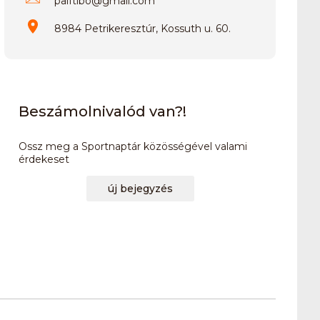
palftibo
@
gmail.com
8984 Petrikeresztúr, Kossuth u. 60.
Beszámolnivalód van?!
Ossz meg a Sportnaptár közösségével valami
érdekeset
új bejegyzés