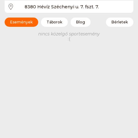
8380 Hévíz Széchenyi u. 7. fszt. 7.
Események
Táborok
Blog
Bérletek
nincs közelgő sportesemény
:(