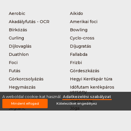
Aerobic
Aikido
Akadályfutás - OCR
Amerikai foci
Bírkózás
Bowling
Curling
Cyclo-cross
Díjlovaglás
Díjugratás
Duathlon
Fallabda
Foci
Frizbi
Futás
Gördeszkázás
Görkorcsolyázás
Hegyi Kerékpár túra
Hegymászás
Időfutam kerékpáros
verseny
A weboldal cookie-kat használ.
Adatkezelési szabályzat
Íjászat
Jégkorong
Mindent elfogad
Kötelezőket engedélyez
Jégtánc
Jóga
Kajak-kenu
Karate
Kerékpár túra
Kézilabda