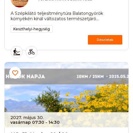
A Szépkilátó teljesítménytúra Balatongyörök
környékén kínál változatos természetjáró...
Keszthelyi-hegység
Részletek
2027. május 30.
vasárnap 07:30
- 14:30