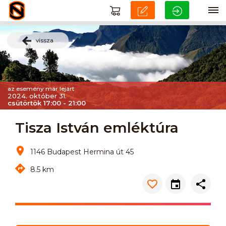
vissza
az esemény már lejárt
2024. október 31.
csütörtök 17:00 - 21:00
Tisza István emléktúra
1146 Budapest Hermina út 45
8.5 km