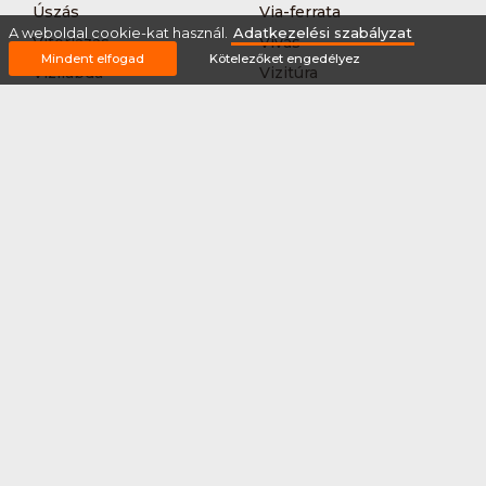
Úszás
Via-ferrata
A weboldal cookie-kat használ.
Adatkezelési szabályzat
Vitorlázás
Vívás
Mindent elfogad
Kötelezőket engedélyez
Vizilabda
Vizitúra
Wakeboard
Rólunk
Szervezőknek / Egyesületeknek
Marketing ajánlat
Adatkezelési szabályzat
Általános Szerződési Feltételek
Impresszum
Bővítmények
Partnereink
2026 © Minden jog fenntartva Sportnaptar.hu Nonprofit Kft.