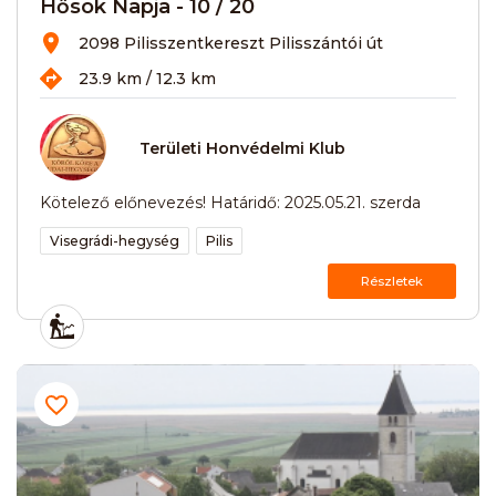
Hősök Napja - 10 / 20
2098 Pilisszentkereszt Pilisszántói út
23.9 km / 12.3 km
Területi Honvédelmi Klub
Kötelező előnevezés! Határidő: 2025.05.21. szerda
Visegrádi-hegység
Pilis
Részletek