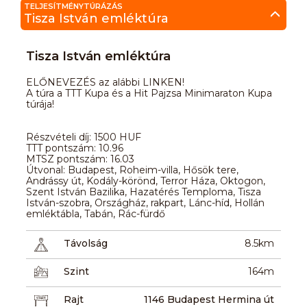
TELJESÍTMÉNYTÚRÁZÁS
Tisza István emléktúra
Tisza István emléktúra
ELŐNEVEZÉS az alábbi LINKEN!
A túra a TTT Kupa és a Hit Pajzsa Minimaraton Kupa
túrája!
Részvételi díj: 1500 HUF
TTT pontszám: 10.96
MTSZ pontszám: 16.03
Útvonal: Budapest, Roheim-villa, Hősök tere,
Andrássy út, Kodály-körönd, Terror Háza, Oktogon,
Szent István Bazilika, Hazatérés Temploma, Tisza
István-szobra, Országház, rakpart, Lánc-híd, Hollán
emléktábla, Tabán, Rác-fürdő
Távolság
8.5km
Szint
164m
Rajt
1146 Budapest Hermina út