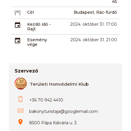
45
Cél
Budapest, Rác-fürdő
Kezdő idő -
2024. október 31. 17:00
Rajt
Esemény
2024. október 31. 21:00
vége
Szervező
Területi Honvédelmi Klub
+36 70 942 4410
bakonyturistaja
@
googlemail.com
8500 Pápa Kálvária u. 3.