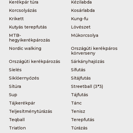
Kerékpár túra
Kézilabda
Korcsolyázás
Kosárlabda
Krikett
Kung-fu
Kutyás terepfutás
Lövészet
MTB-
Műkorcsolya
hegyikerékpározás
Nordic walking
Országúti kerékpáros
körverseny
Országúti kerékpározás
Sárkányhajózás
Síelés
Sífutás
Siklőernyőzés
Sítájfutás
Sítúra
Streetball (3*3)
Sup
Tájfutás
Tájkerékpár
Tánc
Teljesítménytúrázás
Tenisz
Teqball
Terepfutás
Triatlon
Túrázás