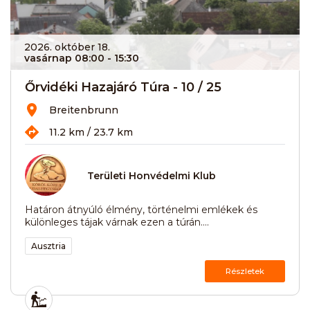
2026. október 18.
vasárnap 08:00
- 15:30
Őrvidéki Hazajáró Túra - 10 / 25
Breitenbrunn
11.2 km / 23.7 km
Területi Honvédelmi Klub
Határon átnyúló élmény, történelmi emlékek és
különleges tájak várnak ezen a túrán....
Ausztria
Részletek