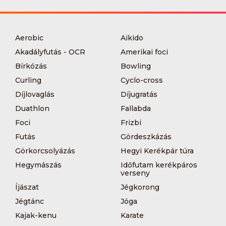
Aerobic
Aikido
Akadályfutás - OCR
Amerikai foci
Bírkózás
Bowling
Curling
Cyclo-cross
Díjlovaglás
Díjugratás
Duathlon
Fallabda
Foci
Frizbi
Futás
Gördeszkázás
Görkorcsolyázás
Hegyi Kerékpár túra
Hegymászás
Időfutam kerékpáros
verseny
Íjászat
Jégkorong
Jégtánc
Jóga
Kajak-kenu
Karate