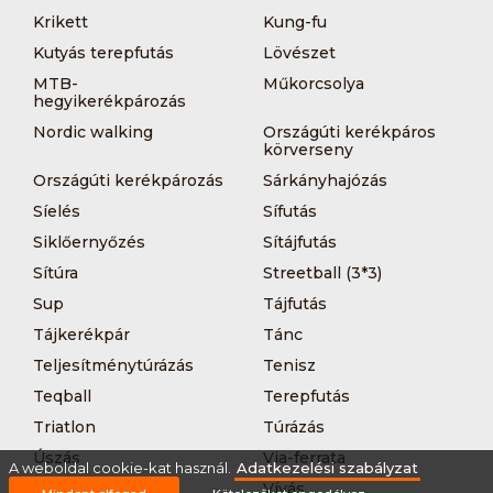
Krikett
Kung-fu
Kutyás terepfutás
Lövészet
MTB-
Műkorcsolya
hegyikerékpározás
Nordic walking
Országúti kerékpáros
körverseny
Országúti kerékpározás
Sárkányhajózás
Síelés
Sífutás
Siklőernyőzés
Sítájfutás
Sítúra
Streetball (3*3)
Sup
Tájfutás
Tájkerékpár
Tánc
Teljesítménytúrázás
Tenisz
Teqball
Terepfutás
Triatlon
Túrázás
Úszás
Via-ferrata
A weboldal cookie-kat használ.
Adatkezelési szabályzat
Vitorlázás
Vívás