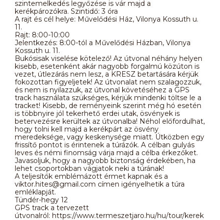
szintemelkedés legyőzése is vár majd a
kerékpározókra. Szintidő: 3 óra
A rajt és cél helye: Művelődési Ház, Vilonya Kossuth u.
11.
Rajt: 8:00-10:00
Jelentkezés: 8:00-tól a Művelődési Házban, Vilonya
Kossuth u. 11.
Bukósisak viselése kötelező! Az útvonal néhány helyen
kisebb, esetenként akár nagyobb forgalmú közúton is
vezet, útlezárás nem lesz, a KRESZ betartására kérjük
fokozottan figyeljetek! Az útvonalat nem szalagozzuk,
és nem is nyilazzuk, az útvonal követéséhez a GPS
track használata szükséges, kérjük mindenki töltse le a
tracket! Kisebb, de reményeink szerint még hó esetén
is többnyire jól tekerhető erdei utak, ösvények is
betervezésre kerültek az útvonalba! Néhol előfordulhat,
hogy tolni kell majd a kerékpárt az ösvény
meredeksége, vagy keskenysége miatt. Útközben egy
frissítő pontot is érintenek a túrázók. A célban gulyás
leves és némi finomság várja majd a célba érkezőket.
Javasoljuk, hogy a nagyobb biztonság érdekében, ha
lehet csoportokban vágjatok neki a túrának!
A teljesítők emblémázott érmet kapnak és a
viktor.hites@gmail.com címen igényelhetik a túra
emléklapját.
Tündér-hegy 12
GPS track a tervezett
útvonalról: https://www.termeszetjaro.hu/hu/tour/kerek