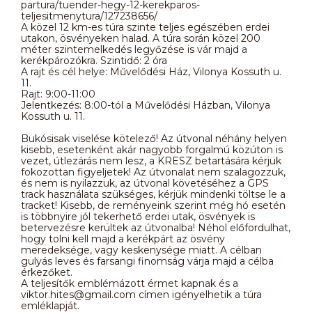
partura/tuender-hegy-12-kerekparos-
teljesitmenytura/127238656/
A közel 12 km-es túra szinte teljes egészében erdei
utakon, ösvényeken halad. A túra során közel 200
méter szintemelkedés legyőzése is vár majd a
kerékpározókra. Szintidő: 2 óra
A rajt és cél helye: Művelődési Ház, Vilonya Kossuth u.
11.
Rajt: 9:00-11:00
Jelentkezés: 8:00-tól a Művelődési Házban, Vilonya
Kossuth u. 11.
Bukósisak viselése kötelező! Az útvonal néhány helyen
kisebb, esetenként akár nagyobb forgalmú közúton is
vezet, útlezárás nem lesz, a KRESZ betartására kérjük
fokozottan figyeljetek! Az útvonalat nem szalagozzuk,
és nem is nyilazzuk, az útvonal követéséhez a GPS
track használata szükséges, kérjük mindenki töltse le a
tracket! Kisebb, de reményeink szerint még hó esetén
is többnyire jól tekerhető erdei utak, ösvények is
betervezésre kerültek az útvonalba! Néhol előfordulhat,
hogy tolni kell majd a kerékpárt az ösvény
meredeksége, vagy keskenysége miatt. A célban
gulyás leves és farsangi finomság várja majd a célba
érkezőket.
A teljesítők emblémázott érmet kapnak és a
viktor.hites@gmail.com címen igényelhetik a túra
emléklapját.