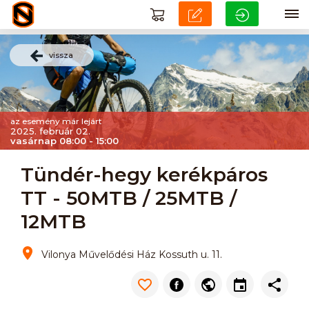
vissza
az esemény már lejárt
2025. február 02.
vasárnap 08:00 - 15:00
Tündér-hegy kerékpáros
TT - 50MTB / 25MTB /
12MTB
Vilonya Művelődési Ház Kossuth u. 11.