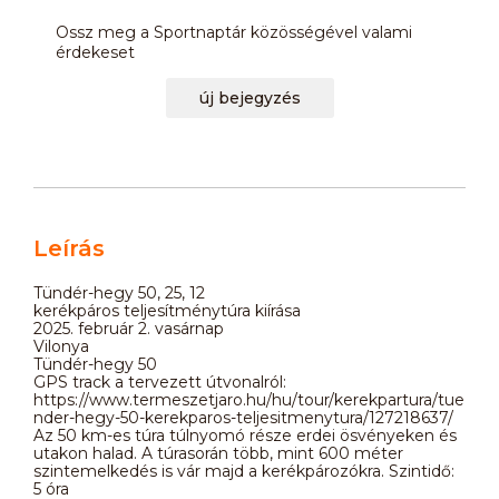
Ossz meg a Sportnaptár közösségével valami
érdekeset
új bejegyzés
Leírás
Tündér-hegy 50, 25, 12
kerékpáros teljesítménytúra kiírása
2025. február 2. vasárnap
Vilonya
Tündér-hegy 50
GPS track a tervezett útvonalról:
https://www.termeszetjaro.hu/hu/tour/kerekpartura/tue
nder-hegy-50-kerekparos-teljesitmenytura/127218637/
Az 50 km-es túra túlnyomó része erdei ösvényeken és
utakon halad. A túrasorán több, mint 600 méter
szintemelkedés is vár majd a kerékpározókra. Szintidő:
5 óra