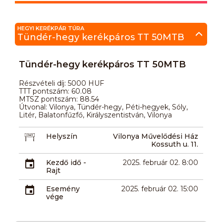
HEGYI KERÉKPÁR TÚRA
Tündér-hegy kerékpáros TT 50MTB
Tündér-hegy kerékpáros TT 50MTB
Részvételi díj: 5000 HUF
TTT pontszám: 60.08
MTSZ pontszám: 88.54
Útvonal: Vilonya, Tündér-hegy, Péti-hegyek, Sóly,
Litér, Balatonfűzfő, Királyszentistván, Vilonya
Helyszín
Vilonya Művelődési Ház
Kossuth u. 11.
Kezdő idő -
2025. február 02. 8:00
Rajt
Esemény
2025. február 02. 15:00
vége