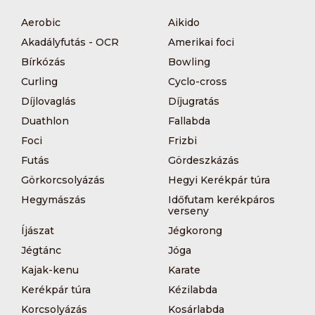
Aerobic
Aikido
Akadályfutás - OCR
Amerikai foci
Bírkózás
Bowling
Curling
Cyclo-cross
Díjlovaglás
Díjugratás
Duathlon
Fallabda
Foci
Frizbi
Futás
Gördeszkázás
Görkorcsolyázás
Hegyi Kerékpár túra
Hegymászás
Időfutam kerékpáros
verseny
Íjászat
Jégkorong
Jégtánc
Jóga
Kajak-kenu
Karate
Kerékpár túra
Kézilabda
Korcsolyázás
Kosárlabda