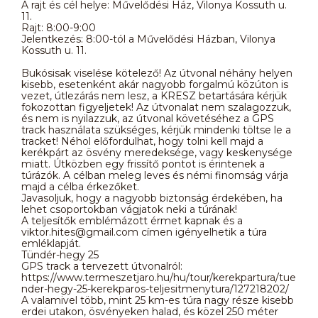
A rajt és cél helye: Művelődési Ház, Vilonya Kossuth u.
11.
Rajt: 8:00-9:00
Jelentkezés: 8:00-tól a Művelődési Házban, Vilonya
Kossuth u. 11.
Bukósisak viselése kötelező! Az útvonal néhány helyen
kisebb, esetenként akár nagyobb forgalmú közúton is
vezet, útlezárás nem lesz, a KRESZ betartására kérjük
fokozottan figyeljetek! Az útvonalat nem szalagozzuk,
és nem is nyilazzuk, az útvonal követéséhez a GPS
track használata szükséges, kérjük mindenki töltse le a
tracket! Néhol előfordulhat, hogy tolni kell majd a
kerékpárt az ösvény meredeksége, vagy keskenysége
miatt. Útközben egy frissítő pontot is érintenek a
túrázók. A célban meleg leves és némi finomság várja
majd a célba érkezőket.
Javasoljuk, hogy a nagyobb biztonság érdekében, ha
lehet csoportokban vágjatok neki a túrának!
A teljesítők emblémázott érmet kapnak és a
viktor.hites@gmail.com címen igényelhetik a túra
emléklapját.
Tündér-hegy 25
GPS track a tervezett útvonalról:
https://www.termeszetjaro.hu/hu/tour/kerekpartura/tue
nder-hegy-25-kerekparos-teljesitmenytura/127218202/
A valamivel több, mint 25 km-es túra nagy része kisebb
erdei utakon, ösvényeken halad, és közel 250 méter