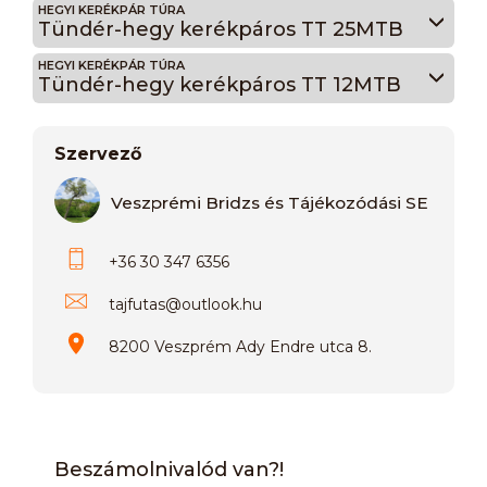
HEGYI KERÉKPÁR TÚRA
Tündér-hegy kerékpáros TT 25MTB
HEGYI KERÉKPÁR TÚRA
Tündér-hegy kerékpáros TT 12MTB
Szervező
Veszprémi Bridzs és Tájékozódási SE
+36 30 347 6356
tajfutas
@
outlook.hu
8200 Veszprém Ady Endre utca 8.
Beszámolnivalód van?!