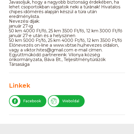
Javasoljuk, hogy a nagyobb biztonság érdekében, ha
lehet csoportokban vágjatok neki a túrának! Hivatalos
chipes időmérés alapján készül a túra után
eredménylista.
Nevezési díjak:
január 27-ig
50 km 4000 Ft/fő, 25 km 3500 Ft/fő, 12 km 3000 Ft/fő
január 27-e után és a helyszinen
50 km 5000 Ft/fő, 25 km 4000 Ft/fő, 12 km 3500 Ft/fő
Előnevezés on-line a www.vbtse.hu/nevezes oldalon,
vagy a viktor.hites@gmail.com e-mail címen.
Együttműködő partnereink: Vilonya község
önkormányzata, Báva Bt., Teljesítménytúrázók
Társasága
Linkek
Facebook
Weboldal