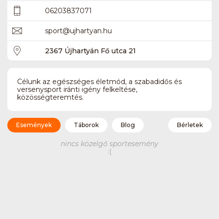
06203837071
sport
@
ujhartyan.hu
2367 Újhartyán Fő utca 21
Célunk az egészséges életmód, a szabadidős és
versenysport iránti igény felkeltése,
közösségteremtés.
Események
Táborok
Blog
Bérletek
nincs közelgő sportesemény
:(