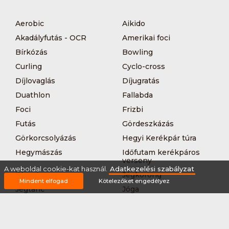
Aerobic
Aikido
Akadályfutás - OCR
Amerikai foci
Bírkózás
Bowling
Curling
Cyclo-cross
Díjlovaglás
Díjugratás
Duathlon
Fallabda
Foci
Frizbi
Futás
Gördeszkázás
Görkorcsolyázás
Hegyi Kerékpár túra
Hegymászás
Időfutam kerékpáros
verseny
A weboldal cookie-kat használ.
Adatkezelési szabályzat
Íjászat
Jégkorong
Mindent elfogad
Kötelezőket engedélyez
Jégtánc
Jóga
Kajak-kenu
Karate
Kerékpár túra
Kézilabda