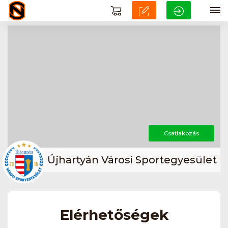
Csatlakozás
Újhartyán Városi Sportegyesület
Elérhetőségek