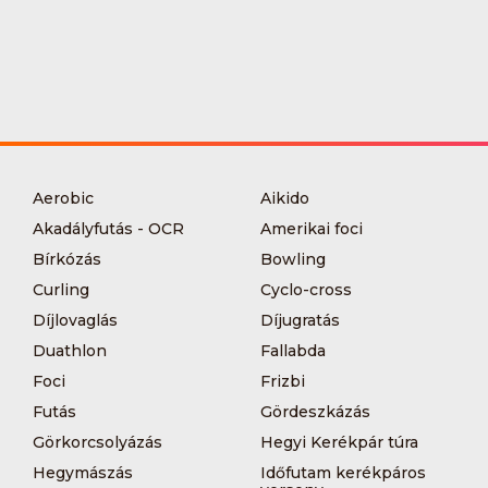
Aerobic
Aikido
Akadályfutás - OCR
Amerikai foci
Bírkózás
Bowling
Curling
Cyclo-cross
Díjlovaglás
Díjugratás
Duathlon
Fallabda
Foci
Frizbi
Futás
Gördeszkázás
Görkorcsolyázás
Hegyi Kerékpár túra
Hegymászás
Időfutam kerékpáros