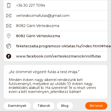
+36 30 227 7094
verteskozmafutas
@
gmail.com
8082 Gánt-Vérteskozma
8082 Gánt-Vérteskozma
feketecsaba.programozo-oktatas.hu/index.html#hea
www.facebook.com/verteskozmarocknrollfutas
„Az örömmel végzett futás a test imája.”
Minden évben nagy sikerrel rendezünk két
futóversenyt, melyekre az utóbbi 10 évben nagy
érdeklődés alakult ki. Ha szeretnél Te is részt venni
ezen a két eseményen, jelentkezz bátran!
Események
Táborok
Blog
Bérletek