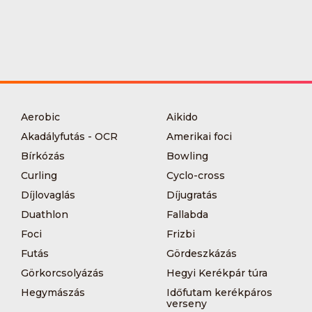
Aerobic
Aikido
Akadályfutás - OCR
Amerikai foci
Bírkózás
Bowling
Curling
Cyclo-cross
Díjlovaglás
Díjugratás
Duathlon
Fallabda
Foci
Frizbi
Futás
Gördeszkázás
Görkorcsolyázás
Hegyi Kerékpár túra
Hegymászás
Időfutam kerékpáros
verseny