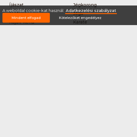
Íjászat
Jégkorong
A weboldal cookie-kat használ.
Adatkezelési szabályzat
Jégtánc
Jóga
Mindent elfogad
Kötelezőket engedélyez
Kajak-kenu
Karate
Kerékpár túra
Kézilabda
Korcsolyázás
Kosárlabda
Krikett
Kung-fu
Kutyás terepfutás
Lövészet
MTB-
Műkorcsolya
hegyikerékpározás
Nordic walking
Országúti kerékpáros
körverseny
Országúti kerékpározás
Sárkányhajózás
Síelés
Sífutás
Siklőernyőzés
Sítájfutás
Sítúra
Streetball (3*3)
Sup
Tájfutás
Tájkerékpár
Tánc