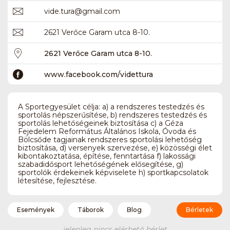
vide.tura
@
gmail.com
2621 Verőce Garam utca 8-10.
2621 Verőce Garam utca 8-10.
www.facebook.com/videttura
A Sportegyesület célja: a) a rendszeres testedzés és
sportolás népszerűsítése, b) rendszeres testedzés és
sportolás lehetőségeinek biztosítása c) a Géza
Fejedelem Református Általános Iskola, Óvoda és
Bölcsőde tagjainak rendszeres sportolási lehetőség
biztosítása, d) versenyek szervezése, e) közösségi élet
kibontakoztatása, építése, fenntartása f) lakossági
szabadidősport lehetőségének elősegítése, g)
sportolók érdekeinek képviselete h) sportkapcsolatok
létesítése, fejlesztése.
Események
Táborok
Blog
Bérletek
jelenleg nincs elérhető bérlet