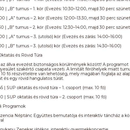
:30 | „B” turnus – 1. kör (Evezés: 10:30–12:00, majd 30 perc szünet
:00 | „A” turnus – 2. kör (Evezés: 12:00–13:30, majd 30 perc szünet
:30 | „B” turnus – 2. kör (Evezés: 12:30–14:00, majd 30 perc szünet
00 | „A” turnus – 3. (utolsó) kör (Evezés és zárás: 14:00–16:00)
00 | „B” turnus – 3. (utolsó) kör (Evezés és zárás: 14:30–16:00)
Oktatás és Rövid Túra
i az állva evezést biztonságos körülmények között! A programot 
gyesület szakértő csapata vezeti. A limitált férőhelyek miatt tur
0 fő részvételére van lehetőség, mely magában foglalja az ala
át és egy rövid hangulatos túrát.
45 | SUP oktatás és rövid túra – 1. csoport (max. 10 fő)
30 | SUP oktatás és rövid túra – 2. csoport (max. 10 fő)
di Programok
szencia Néptánc Együttes bemutatója és interaktív táncház a k
al
anykapu Zenekar játékos, interaktív gyermekkoncertje