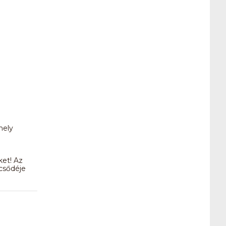
hely
ket! Az
lcsődéje