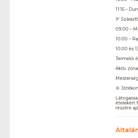
11:15 – D
🏹 Szárazf
09:00 – M
10:00 – Ra
10:00 és 1
Termelői é
Aktív zóna
Mesterség
🍲 Jótékon
Látogassa 
ételekért 
részére ajá
Általá