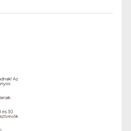
ádnak! Az
ányos
lanak:
l és 30
észtvevők
)