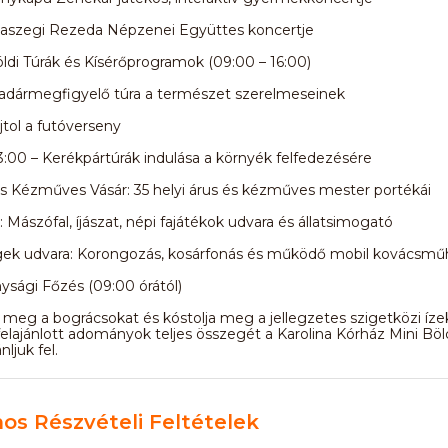
unaszegi Rezeda Népzenei Együttes koncertje
öldi Túrák és Kísérőprogramok (09:00 – 16:00)
adármegfigyelő túra a természet szerelmeseinek
jtol a futóverseny
3:00 – Kerékpártúrák indulása a környék felfedezésére
s Kézműves Vásár: 35 helyi árus és kézműves mester portékái
: Mászófal, íjászat, népi fajátékok udvara és állatsimogató
ek udvara: Korongozás, kosárfonás és működő mobil kovácsmű
ysági Főzés (09:00 órától)
meg a bográcsokat és kóstolja meg a jellegzetes szigetközi íze
felajánlott adományok teljes összegét a Karolina Kórház Mini Bö
nljuk fel.
nos Részvételi Feltételek