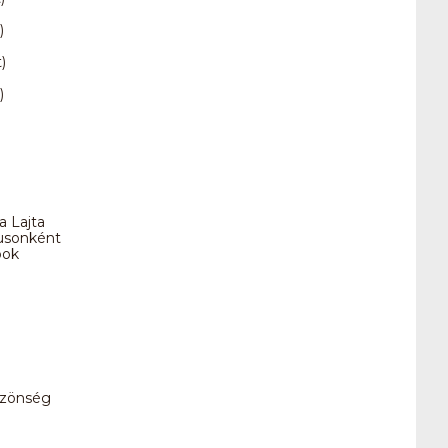
)
)
)
a Lajta
nusonként
pok
özönség