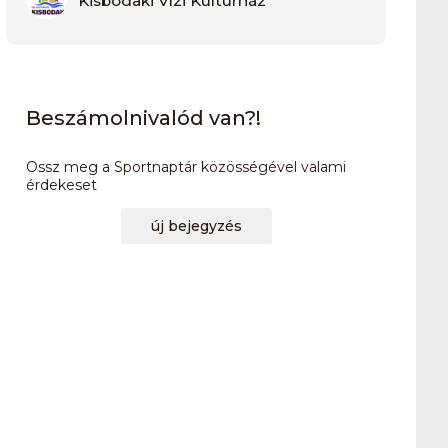
Kisbodaki Vízi Kultúrház
Beszámolnivalód van?!
Ossz meg a Sportnaptár közösségével valami
érdekeset
új bejegyzés