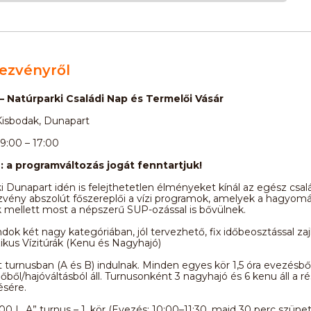
ezvényről
 – Natúrparki Családi Nap és Termelői Vásár
Kisbodak, Dunapart
9:00 – 17:00
 a programváltozás jogát fenntartjuk!
i Dunapart idén is felejthetetlen élményeket kínál az egész csal
zvény abszolút főszereplői a vízi programok, amelyek a hagyom
k mellett most a népszerű SUP-ozással is bővülnek.
andok két nagy kategóriában, jól tervezhető, fix időbeosztással zaj
szikus Vízitúrák (Kenu és Nagyhajó)
t turnusban (A és B) indulnak. Minden egyes kör 1,5 óra evezésbő
őből/hajóváltásból áll. Turnusonként 3 nagyhajó és 6 kenu áll a r
ésére.
:00 | „A” turnus – 1. kör (Evezés: 10:00–11:30, majd 30 perc szünet