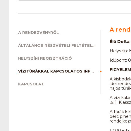
A rend
A RENDEZVÉNYRŐL
Élő Delta
ÁLTALÁNOS RÉSZVÉTELI FELTÉTELEK
Helyszín: 
HELYSZÍNI REGISZTRÁCIÓ
Időpont: 0
FIGYELEM:
VÍZITÚRÁKKAL KAPCSOLATOS INFORMÁCIÓK ÉS RÉSZVÉTELI FELTÉTELEK
A kisbodak
idei rende
KAPCSOLAT
hajós túrá
A vízi kal
🚣 1. Klas
A túrák ké
perc pihen
rendelkez
10:00 – 12