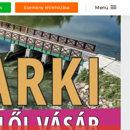
Menü
s
Esemény létrehozása