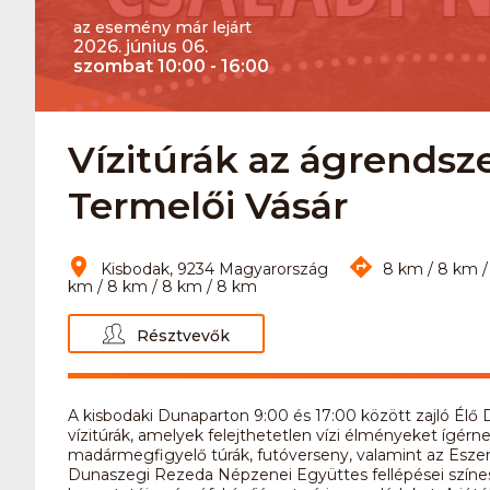
az esemény már lejárt
2026. június 06.
szombat 10:00 - 16:00
Vízitúrák az ágrendsze
Termelői Vásár
Kisbodak, 9234 Magyarország
8 km / 8 km /
km / 8 km / 8 km / 8 km
Résztvevők
A kisbodaki Dunaparton 9:00 és 17:00 között zajló Élő 
vízitúrák, amelyek felejthetetlen vízi élményeket ígérn
madármegfigyelő túrák, futóverseny, valamint az Esze
Dunaszegi Rezeda Népzenei Együttes fellépései színes