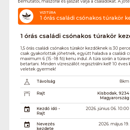
bemutatói, mászófal és íjászat várja a családokat. A jót
VIZITÚRA
1 órás családi csónakos túrakör ke
1 órás családi csónakos túrakör kezd
1,5 órás családi csónakos túrakör kezdőknek is 30 perce
csak gyakorlottak jöhetnek, együtt haladva a családi c
maximum 6 (15 -18 fő) kenu indul. A túra során a túrav
betartani. Minden vízreszállót regisztrálni kell! 10 év
veletek gyermek!
Távolság
8km
Rajt
Kisbodak, 9234
Magyarország
Kezdő idő -
2026. június 06. 10:00
Rajt
Nevezés
2026. május 19.
kezdete