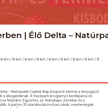
rben | Élő Delta – Natúrpa
 8 km / 8 km / 8 km / 8 km / 8 km / 8 km / 8 km / 8 km / 8
Delta – Natúrparki Családi Nap központi elemei a lenyűgöző
ek a látogatóknak. A folyóparti programot kerékpáros és
ncia Néptánc Együttes, az Aranykapu Zenekar és a
ítik. A parton 35 standos kézműves vásár, mesterségek