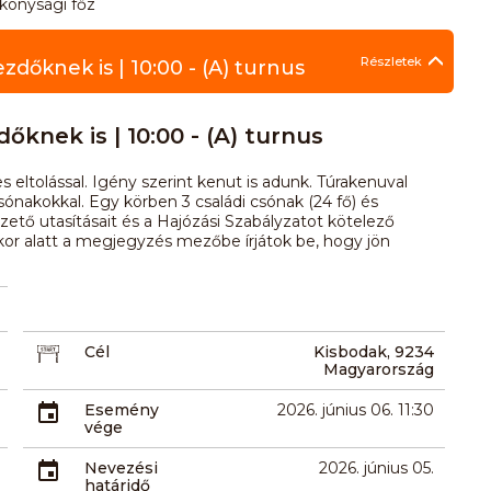
ékonysági főz
Részletek
zdőknek is | 10:00 - (A) turnus
őknek is | 10:00 - (A) turnus
s eltolással. Igény szerint kenut is adunk. Túrakenuval
sónakokkal. Egy körben 3 családi csónak (24 fő) és
ezető utasításait és a Hajózási Szabályzatot kötelező
es kor alatt a megjegyzés mezőbe írjátok be, hogy jön
Cél
Kisbodak, 9234
Magyarország
Esemény
2026. június 06. 11:30
vége
Nevezési
2026. június 05.
határidő