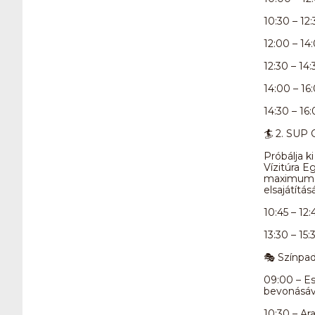
10:30 – 12
12:00 – 14
12:30 – 14
14:00 – 16:
14:30 – 16:
🏄 2. SUP 
Próbálja k
Vízitúra E
maximum 1
elsajátítás
10:45 – 12:
13:30 – 15:
🎭 Színpa
09:00 – E
bevonásáv
10:30 – Ar