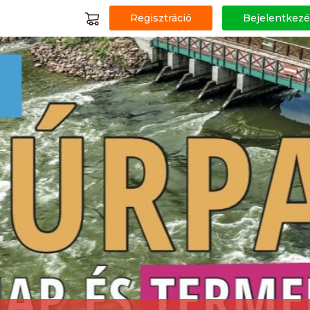
Regisztráció
Bejelentkezé