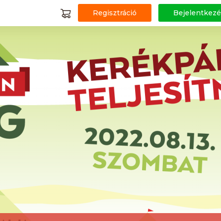
Regisztráció
Bejelentkezé