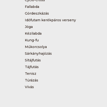
Fallabda
Gördeszkázás
Időfutam kerékpáros verseny
Jóga
Kézilabda
Kung-fu
Műkorcsolya
Sárkányhajózás
Sítájfutás
Tájfutás
Tenisz
Túrázás
Vívás