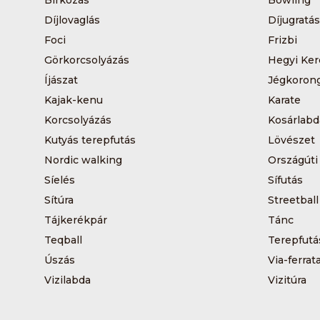
Díjlovaglás
Díjugratás
Foci
Frizbi
Görkorcsolyázás
Hegyi Ker
Íjászat
Jégkoron
Kajak-kenu
Karate
Korcsolyázás
Kosárlabd
Kutyás terepfutás
Lövészet
Nordic walking
Országúti
Síelés
Sífutás
Sítúra
Streetball
Tájkerékpár
Tánc
Teqball
Terepfutá
Úszás
Via-ferrat
Vizilabda
Vizitúra