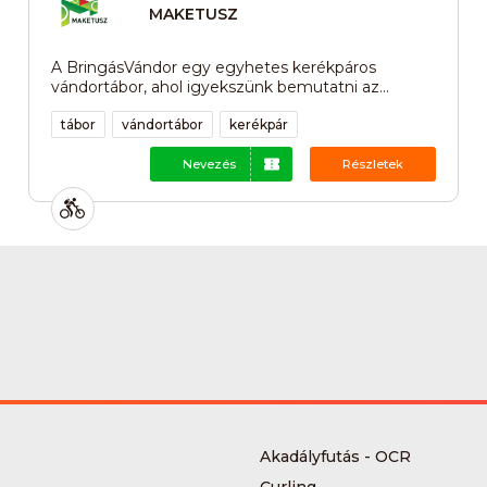
MAKETUSZ
A BringásVándor egy egyhetes kerékpáros
vándortábor, ahol igyekszünk bemutatni az...
tábor
vándortábor
kerékpár
Nevezés
Részletek
Akadályfutás - OCR
Curling