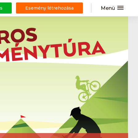
Menü
s
Esemény létrehozása