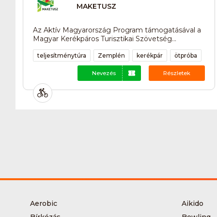
MAKETUSZ
Az Aktív Magyarország Program támogatásával a
Magyar Kerékpáros Turisztikai Szövetség...
teljesítménytúra
Zemplén
kerékpár
ötpróba
Nevezés
Részletek
Aerobic
Aikido
Bírkózás
Bowling