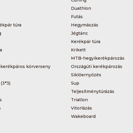
Duathlon
Futás
ékpár túra
Hegymászás
g
Jégtánc
Kerékpár túra
a
Krikett
MTB-hegyikerékpározás
 kerékpáros körverseny
Országúti kerékpározás
Siklőernyőzés
 (3*3)
Sup
Teljesítménytúrázás
s
Triatlon
a
Vitorlázás
Wakeboard