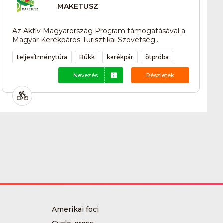
MAKETUSZ
Az Aktív Magyarország Program támogatásával a
Magyar Kerékpáros Turisztikai Szövetség...
teljesítménytúra
Bükk
kerékpár
ötpróba
Nevezés
Részletek
Amerikai foci
Cyclo-cross