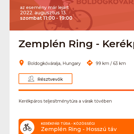
az esemény már lejárt
2022. augusztus 13.
szombat 11:00 - 19:00
Zemplén Ring - Kerék
Boldogkőváralja, Hungary
99 km / 63 km
Résztvevők
Kerékpáros teljesítménytúra a várak tövében
KERÉKPÁR TÚRA - KÖZÖSSÉGI
Zemplén Ring - Hosszú táv