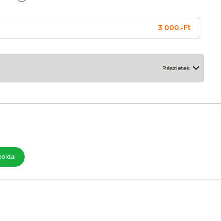
3 000.-Ft
Részletek
oldal