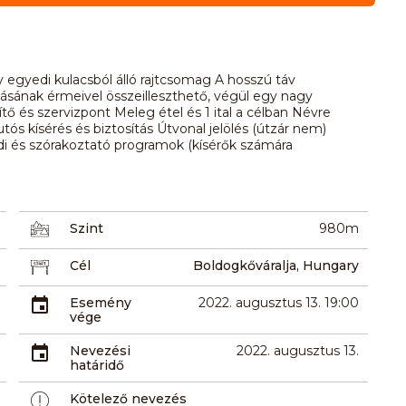
gy egyedi kulacsból álló rajtcsomag A hosszú táv
másának érmeivel összeilleszthető, végül egy nagy
ítő és szervizpont Meleg étel és 1 ital a célban Névre
ós kísérés és biztosítás Útvonal jelölés (útzár nem)
di és szórakoztató programok (kísérők számára
Szint
980m
Cél
Boldogkőváralja, Hungary
Esemény
2022. augusztus 13. 19:00
vége
Nevezési
2022. augusztus 13.
határidő
Kötelező nevezés