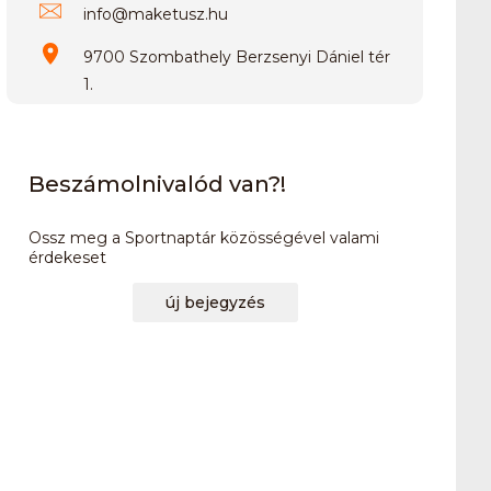
info
@
maketusz.hu
9700 Szombathely Berzsenyi Dániel tér
1.
Beszámolnivalód van?!
Ossz meg a Sportnaptár közösségével valami
érdekeset
új bejegyzés