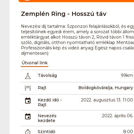
Zemplén Ring - Hosszú táv
Nevezési díj tartalma: Szponzori felajánlásokból, és e
teljesítőinek egyedi érem, amely a sorozat többi állo
emléktárgyat alkot Hosszú távon 2, Rövid távon 1 friss
szóló, digitális, otthon nyomtatható emléklap Mentőaut
Professzionális kép és videó anyag Egész napos csalá
díjmentesen)
Útvonal link
Távolság
99km
Rajt
Boldogkőváralja, Hungary
Kezdő idő -
2022. augusztus 13. 11:00
Rajt
Nevezés
2022. április 06.
kezdete
Szintidő
8:00