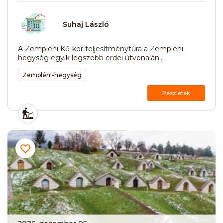
Suhaj László
A Zempléni Kő-kör teljesítménytúra a Zempléni-
hegység egyik legszebb erdei útvonalán...
Zempléni-hegység
Részletek