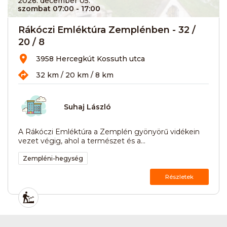
2026. december 05.
szombat 07:00
- 17:00
Rákóczi Emléktúra Zemplénben - 32 /
20 / 8
3958 Hercegkút Kossuth utca
32 km / 20 km / 8 km
Suhaj László
A Rákóczi Emléktúra a Zemplén gyönyörű vidékein
vezet végig, ahol a természet és a...
Zempléni-hegység
Részletek