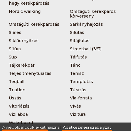
hegyikerékpározás
Nordic walking
Országúti kerékpáros
körverseny
Országúti kerékpározás
Sárkányhajózás
Síelés
Sífutás
Siklőernyőzés
Sítájfutás
Sítúra
Streetball (3*3)
Sup
Tájfutás
Tájkerékpár
Tánc
Teljesítménytúrázás
Tenisz
Teqball
Terepfutás
Triatlon
Túrázás
Úszás
Via-ferrata
Vitorlázás
Vívás
Vizilabda
Vizitúra
Wakeboard
A weboldal cookie-kat használ.
Adatkezelési szabályzat