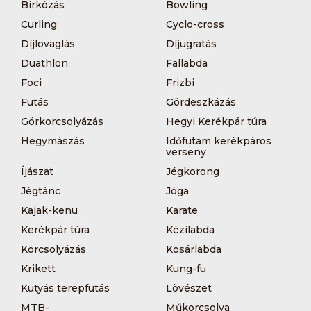
Bírkózás
Bowling
Curling
Cyclo-cross
Díjlovaglás
Díjugratás
Duathlon
Fallabda
Foci
Frizbi
Futás
Gördeszkázás
Görkorcsolyázás
Hegyi Kerékpár túra
Hegymászás
Időfutam kerékpáros
verseny
Íjászat
Jégkorong
Jégtánc
Jóga
Kajak-kenu
Karate
Kerékpár túra
Kézilabda
Korcsolyázás
Kosárlabda
Krikett
Kung-fu
Kutyás terepfutás
Lövészet
MTB-
Műkorcsolya