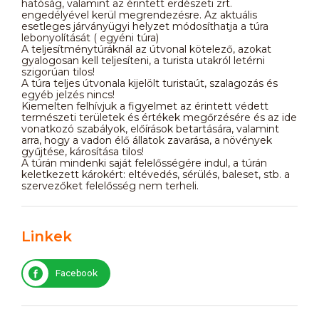
hatóság, valamint az érintett erdészeti zrt.
engedélyével kerül megrendezésre. Az aktuális
esetleges járványügyi helyzet módosíthatja a túra
lebonyolítását ( egyéni túra)
A teljesítménytúráknál az útvonal kötelező, azokat
gyalogosan kell teljesíteni, a turista utakról letérni
szigorúan tilos!
A túra teljes útvonala kijelölt turistaút, szalagozás és
egyéb jelzés nincs!
Kiemelten felhívjuk a figyelmet az érintett védett
természeti területek és értékek megőrzésére és az ide
vonatkozó szabályok, előírások betartására, valamint
arra, hogy a vadon élő állatok zavarása, a növények
gyűjtése, károsítása tilos!
A túrán mindenki saját felelősségére indul, a túrán
keletkezett károkért: eltévedés, sérülés, baleset, stb. a
szervezőket felelősség nem terheli.
Linkek
Facebook