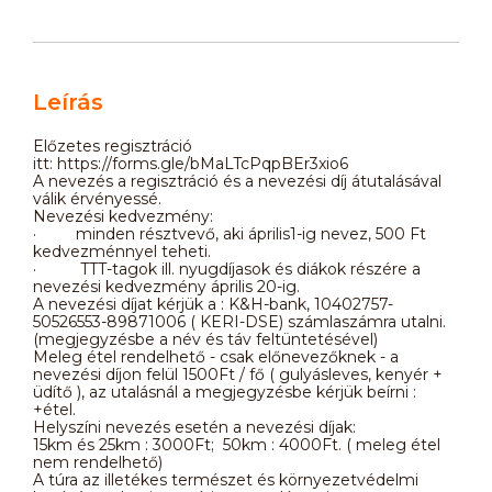
Leírás
Előzetes regisztráció
itt: https://forms.gle/bMaLTcPqpBEr3xio6
A nevezés a regisztráció és a nevezési díj átutalásával
válik érvényessé.
Nevezési kedvezmény:
· minden résztvevő, aki április1-ig nevez, 500 Ft
kedvezménnyel teheti.
· TTT-tagok ill. nyugdíjasok és diákok részére a
nevezési kedvezmény április 20-ig.
A nevezési díjat kérjük a : K&H-bank, 10402757-
50526553-89871006 ( KERI-DSE) számlaszámra utalni.
(megjegyzésbe a név és táv feltüntetésével)
Meleg étel rendelhető - csak előnevezőknek - a
nevezési díjon felül 1500Ft / fő ( gulyásleves, kenyér +
üdítő ), az utalásnál a megjegyzésbe kérjük beírni :
+étel.
Helyszíni nevezés esetén a nevezési díjak:
15km és 25km : 3000Ft; 50km : 4000Ft. ( meleg étel
nem rendelhető)
A túra az illetékes természet és környezetvédelmi