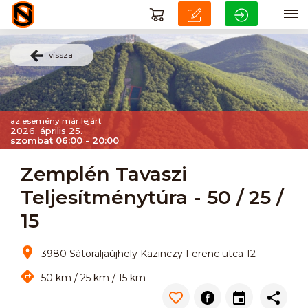
vissza
az esemény már lejárt
2026. április 25.
szombat 06:00 - 20:00
Zemplén Tavaszi
Teljesítménytúra - 50 / 25 /
15
3980 Sátoraljaújhely Kazinczy Ferenc utca 12
50 km / 25 km / 15 km