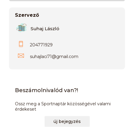
Szervező
Suhaj László
204771929
suhajlaci71
@
gmail.com
Beszámolnivalód van?!
Ossz meg a Sportnaptár közösségével valami
érdekeset
új bejegyzés