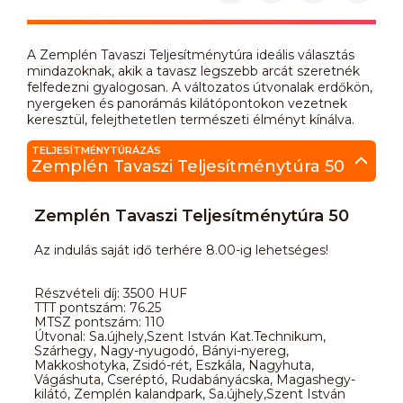
A Zemplén Tavaszi Teljesítménytúra ideális választás
mindazoknak, akik a tavasz legszebb arcát szeretnék
felfedezni gyalogosan. A változatos útvonalak erdőkön,
nyergeken és panorámás kilátópontokon vezetnek
keresztül, felejthetetlen természeti élményt kínálva.
TELJESÍTMÉNYTÚRÁZÁS
Zemplén Tavaszi Teljesítménytúra 50
Zemplén Tavaszi Teljesítménytúra 50
Az indulás saját idő terhére 8.00-ig lehetséges!
Részvételi díj: 3500 HUF
TTT pontszám: 76.25
MTSZ pontszám: 110
Útvonal: Sa.újhely,Szent István Kat.Technikum,
Szárhegy, Nagy-nyugodó, Bányi-nyereg,
Makkoshotyka, Zsidó-rét, Eszkála, Nagyhuta,
Vágáshuta, Cseréptó, Rudabányácska, Magashegy-
kilátó, Zemplén kalandpark, Sa.újhely,Szent István