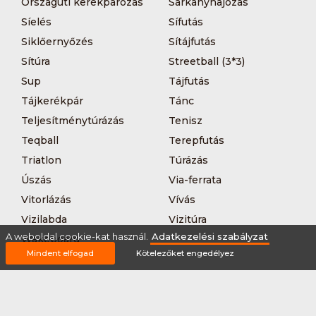
Országúti kerékpározás
Sárkányhajózás
Síelés
Sífutás
Siklőernyőzés
Sítájfutás
Sítúra
Streetball (3*3)
Sup
Tájfutás
Tájkerékpár
Tánc
Teljesítménytúrázás
Tenisz
Teqball
Terepfutás
Triatlon
Túrázás
Úszás
Via-ferrata
Vitorlázás
Vívás
Vizilabda
Vizitúra
A weboldal cookie-kat használ.
Adatkezelési szabályzat
Wakeboard
Mindent elfogad
Kötelezőket engedélyez
Rólunk
Szervezőknek / Egyesületeknek