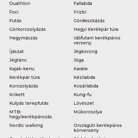
Duathlon
Fallabda
Foci
Frizbi
Futás
Gördeszkázás
Görkorcsolyázás
Hegyi Kerékpár túra
Hegymászás
Időfutam kerékpáros
verseny
Íjászat
Jégkorong
Jégtánc
Jóga
Kajak-kenu
Karate
Kerékpár túra
Kézilabda
Korcsolyázás
Kosárlabda
Krikett
Kung-fu
Kutyás terepfutás
Lövészet
MTB-
Műkorcsolya
hegyikerékpározás
Nordic walking
Országúti kerékpáros
körverseny