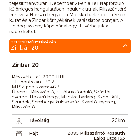
teljesítménytúrán! December 21-én a Téli Napforduló
különleges hangulatában indulunk útnak Pilisszántóról,
érintve a Hosszú-hegyet, a Macska-barlangot, a Szent-
kutat és a Ziribár környékének varázslatos pontjait. A
Boldogasszony kápolnánál együtt várhatjuk a
napfelkeltét.
TELJESÍTMÉNYTÚRÁZÁS
Ziribár 20
Ziribár 20
Részvételi díj: 2000 HUF
TTT pontszám: 30.2
MTSZ pontszám: 46.7
Útvonal: Pilisszántó, autóbuszforduló, Szántói-
nyereg, Hosszú-hegy, Macska-barlang, Szent-kút,
Szurdok, Somhegyi kulcsosház, Szántói-nyereg,
Pilisszántó
Távolság
20km
Rajt
2095 Pilisszántó Kossuth
Lajos utca 153