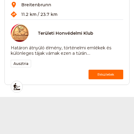
Breitenbrunn
11.2 km / 23.7 km
Területi Honvédelmi Klub
Határon átnyúló élmény, történelmi emlékek és
különleges tájak várnak ezen a túrán....
Ausztria
Részletek