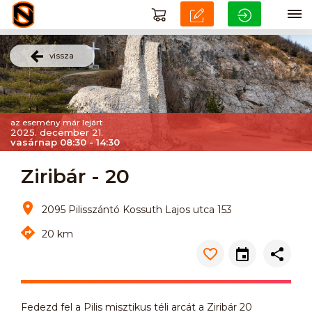
vissza
az esemény már lejárt
2025. december 21.
vasárnap 08:30 - 14:30
Ziribár - 20
2095 Pilisszántó Kossuth Lajos utca 153
20 km
Fedezd fel a Pilis misztikus téli arcát a Ziribár 20