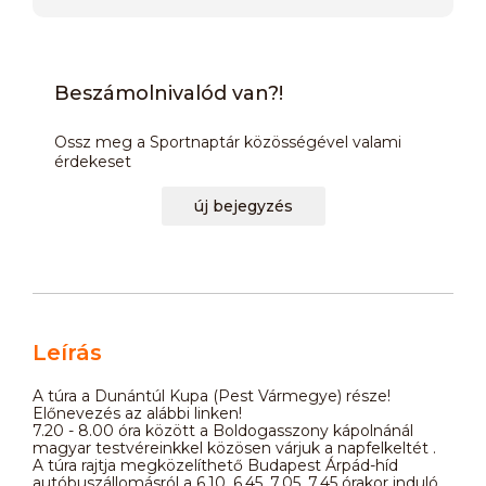
Beszámolnivalód van?!
Ossz meg a Sportnaptár közösségével valami
érdekeset
új bejegyzés
Leírás
A túra a Dunántúl Kupa (Pest Vármegye) része!
Előnevezés az alábbi linken!
7.20 - 8.00 óra között a Boldogasszony kápolnánál
magyar testvéreinkkel közösen várjuk a napfelkeltét .
A túra rajtja megközelíthető Budapest Árpád-híd
autóbuszállomásról a 6.10, 6.45, 7.05, 7.45 órakor induló