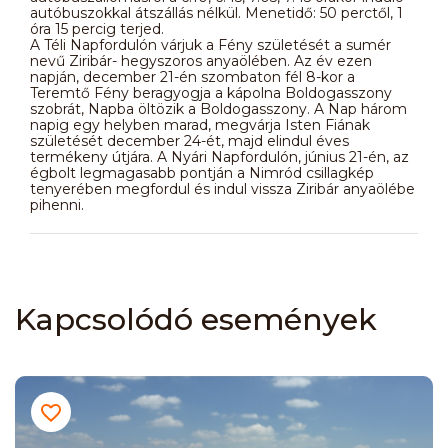
autóbuszokkal átszállás nélkül. Menetidő: 50 perctől, 1
óra 15 percig terjed.
A Téli Napfordulón várjuk a Fény születését a sumér
nevű Ziribár- hegyszoros anyaölében. Az év ezen
napján, december 21-én szombaton fél 8-kor a
Teremtő Fény beragyogja a kápolna Boldogasszony
szobrát, Napba öltözik a Boldogasszony. A Nap három
napig egy helyben marad, megvárja Isten Fiának
születését december 24-ét, majd elindul éves
termékeny útjára. A Nyári Napfordulón, június 21-én, az
égbolt legmagasabb pontján a Nimród csillagkép
tenyerében megfordul és indul vissza Ziribár anyaölébe
pihenni.
Kapcsolódó események