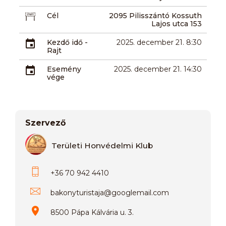
Cél
2095 Pilisszántó Kossuth
Lajos utca 153
Kezdő idő -
2025. december 21. 8:30
Rajt
Esemény
2025. december 21. 14:30
vége
Szervező
Területi Honvédelmi Klub
+36 70 942 4410
bakonyturistaja
@
googlemail.com
8500 Pápa Kálvária u. 3.