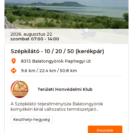
2026. augusztus 22.
szombat 07:00
- 14:00
Szépkilátó - 10 / 20 / 50 (kerékpár)
8313 Balatongyörök Paphegyi út
9.6 km / 22.4 km / 50.8 km
Területi Honvédelmi Klub
A Szépkilátó teljesítménytúra Balatongyörök
környékén kínál változatos természetjáró...
Keszthelyi-hegység
Részletek