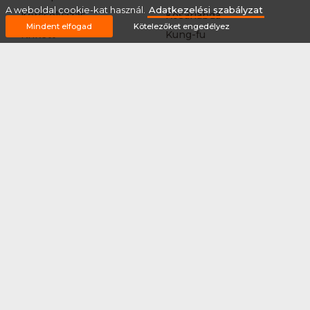
A weboldal cookie-kat használ.
Adatkezelési szabályzat
Korcsolyázás
Kosárlabda
Mindent elfogad
Kötelezőket engedélyez
Krikett
Kung-fu
Kutyás terepfutás
Lövészet
MTB-
Műkorcsolya
hegyikerékpározás
Nordic walking
Országúti kerékpáros
körverseny
Országúti kerékpározás
Sárkányhajózás
Síelés
Sífutás
Siklőernyőzés
Sítájfutás
Sítúra
Streetball (3*3)
Sup
Tájfutás
Tájkerékpár
Tánc
Teljesítménytúrázás
Tenisz
Teqball
Terepfutás
Triatlon
Túrázás
Úszás
Via-ferrata