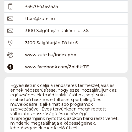
+3670-436-3434
ttura
@
zute.hu
3100 Salgótarján Rákóczi út 36.
3100 Salgótarján Fő tér 5
www.zute.hu/index.php
www.facebook.com/ZoldUtTE
Egyesületünk célja a rendszeres természetjárás és
ennek népszerűsítése, hogy ezzel hozzájáruljunk az
egészséges életmód kialakításához, segítsük a
szabadidő hasznos eltöltését sportjellegű és
művelődésre is alkalmat adó programok
szervezésével. Éves tervünkben meghirdetett
változatos hosszúságú és nehézségű
túraprogramjaink nyitottak, azokon bárki részt vehet,
mindenki megtalálhatja a képességeinek,
lehetőségeinek megfelelő úticélt.