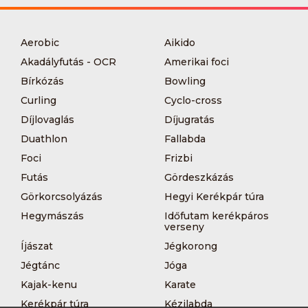
Aerobic
Aikido
Akadályfutás - OCR
Amerikai foci
Bírkózás
Bowling
Curling
Cyclo-cross
Díjlovaglás
Díjugratás
Duathlon
Fallabda
Foci
Frizbi
Futás
Gördeszkázás
Görkorcsolyázás
Hegyi Kerékpár túra
Hegymászás
Időfutam kerékpáros
verseny
Íjászat
Jégkorong
Jégtánc
Jóga
Kajak-kenu
Karate
Kerékpár túra
Kézilabda