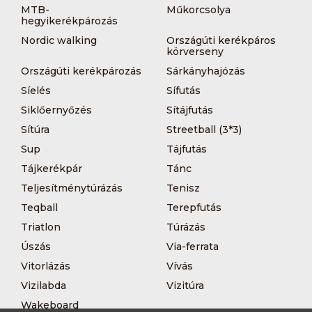
MTB-
Műkorcsolya
hegyikerékpározás
Nordic walking
Országúti kerékpáros
körverseny
Országúti kerékpározás
Sárkányhajózás
Síelés
Sífutás
Siklőernyőzés
Sítájfutás
Sítúra
Streetball (3*3)
Sup
Tájfutás
Tájkerékpár
Tánc
Teljesítménytúrázás
Tenisz
Teqball
Terepfutás
Triatlon
Túrázás
Úszás
Via-ferrata
Vitorlázás
Vívás
Vizilabda
Vizitúra
Wakeboard