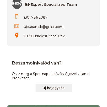
BikExpert Specialized Team
(30) 786 2087
ujbudamtb
@
gmail.com
1112 Budapest Kánai út 2.
Beszámolnivalód van?!
Ossz meg a Sportnaptár közösségével valami
érdekeset
új bejegyzés