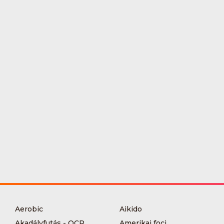
Aerobic
Aikido
Akadályfutás - OCR
Amerikai foci