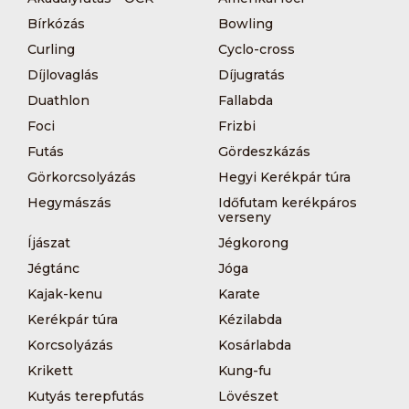
Bírkózás
Bowling
Curling
Cyclo-cross
Díjlovaglás
Díjugratás
Duathlon
Fallabda
Foci
Frizbi
Futás
Gördeszkázás
Görkorcsolyázás
Hegyi Kerékpár túra
Hegymászás
Időfutam kerékpáros
verseny
Íjászat
Jégkorong
Jégtánc
Jóga
Kajak-kenu
Karate
Kerékpár túra
Kézilabda
Korcsolyázás
Kosárlabda
Krikett
Kung-fu
Kutyás terepfutás
Lövészet