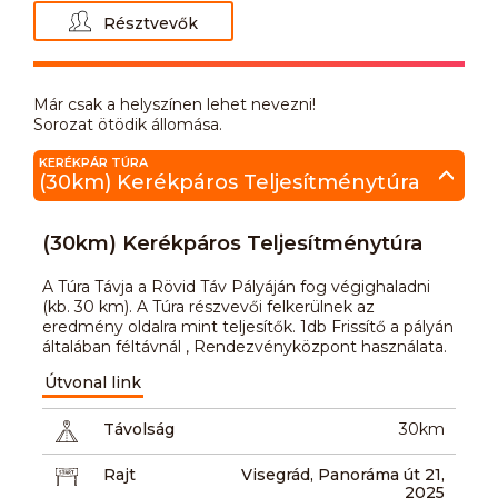
Résztvevők
Már csak a helyszínen lehet nevezni!
Sorozat ötödik állomása.
KERÉKPÁR TÚRA
(30km) Kerékpáros Teljesítménytúra
(30km) Kerékpáros Teljesítménytúra
A Túra Távja a Rövid Táv Pályáján fog végighaladni
(kb. 30 km). A Túra részvevői felkerülnek az
eredmény oldalra mint teljesítők. 1db Frissítő a pályán
általában féltávnál , Rendezvényközpont használata.
Útvonal link
Távolság
30km
Rajt
Visegrád, Panoráma út 21,
2025