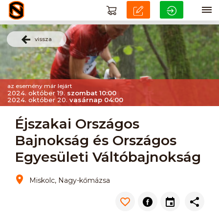
vissza
az esemény már lejárt
2024. október 19.
szombat 10:00
2024. október 20.
vasárnap 04:00
Éjszakai Országos
Bajnokság és Országos
Egyesületi Váltóbajnokság
Miskolc, Nagy-kőmázsa