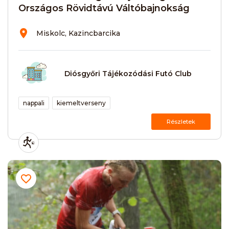
Országos Rövidtávú Váltóbajnokság
Miskolc, Kazincbarcika
Diósgyőri Tájékozódási Futó Club
nappali
kiemeltverseny
Részletek