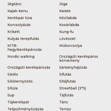
Jégtánc
Jóga
Kajak-kenu
Karate
Kerékpár túra
Kézilabda
Korcsolyázás
Kosárlabda
Krikett
Kung-fu
Kutyás terepfutás
Lövészet
MTB-
Műkorcsolya
hegyikerékpározás
Nordic walking
Országúti kerékpáros
körverseny
Országúti kerékpározás
Sárkányhajózás
Síelés
Sífutás
Siklőernyőzés
Sítájfutás
Sítúra
Streetball (3*3)
Sup
Tájfutás
Tájkerékpár
Tánc
Teljesítménytúrázás
Tenisz