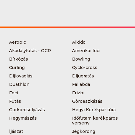
Aerobic
Aikido
Akadályfutás - OCR
Amerikai foci
Bírkózás
Bowling
Curling
Cyclo-cross
Díjlovaglás
Díjugratás
Duathlon
Fallabda
Foci
Frizbi
Futás
Gördeszkázás
Görkorcsolyázás
Hegyi Kerékpár túra
Hegymászás
Időfutam kerékpáros
verseny
Íjászat
Jégkorong