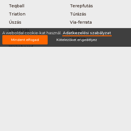
Teqball
Terepfutás
Triatlon
Túrázás
Úszás
Via-ferrata
Vitorlázás
Vívás
A weboldal cookie-kat használ.
Adatkezelési szabályzat
Vizilabda
Vizitúra
Mindent elfogad
Kötelezőket engedélyez
Wakeboard
Rólunk
Szervezőknek / Egyesületeknek
Marketing ajánlat
Adatkezelési szabályzat
Általános Szerződési Feltételek
Impresszum
Bővítmények
Partnereink