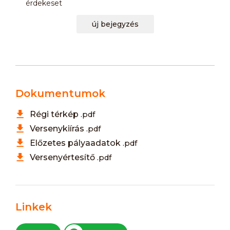
érdekeset
új bejegyzés
Dokumentumok
Régi térkép
.pdf
Versenykiírás
.pdf
Előzetes pályaadatok
.pdf
Versenyértesítő
.pdf
Linkek