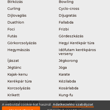
Bírkózás
Bowling
Curling
Cyclo-cross
Díjlovaglás
Díjugratás
Duathlon
Fallabda
Foci
Frizbi
Futás
Gördeszkázás
Görkorcsolyázás
Hegyi Kerékpár túra
Hegymászás
Időfutam kerékpáros
verseny
Íjászat
Jégkorong
Jégtánc
Jóga
Kajak-kenu
Karate
Kerékpár túra
Kézilabda
Korcsolyázás
Kosárlabda
Krikett
Kung-fu
Kutyás terepfutás
Lövészet
A weboldal cookie-kat használ.
Adatkezelési szabályzat
MTB-
Műkorcsolya