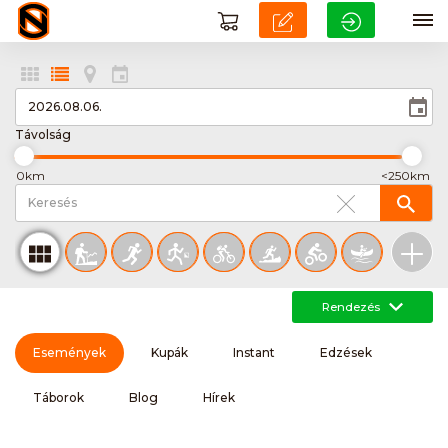
Távolság
0km
<250km
Rendezés
Események
Kupák
Instant
Edzések
Táborok
Blog
Hírek