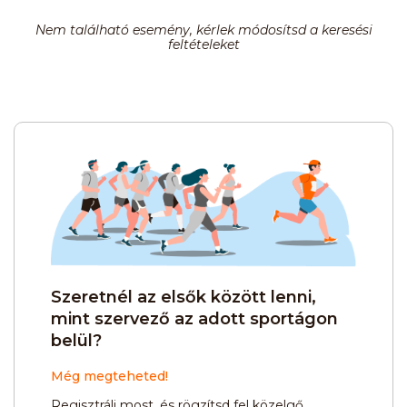
Nem található esemény, kérlek módosítsd a keresési
feltételeket
Szeretnél az elsők között lenni,
mint szervező az adott sportágon
belül?
Még megteheted!
Regisztrálj most, és rögzítsd fel közelgő