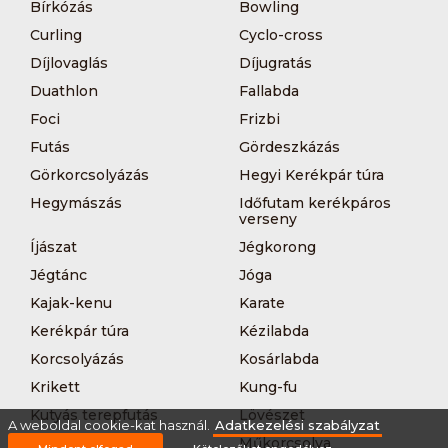
Bírkózás
Bowling
Curling
Cyclo-cross
Díjlovaglás
Díjugratás
Duathlon
Fallabda
Foci
Frizbi
Futás
Gördeszkázás
Görkorcsolyázás
Hegyi Kerékpár túra
Hegymászás
Időfutam kerékpáros
verseny
Íjászat
Jégkorong
Jégtánc
Jóga
Kajak-kenu
Karate
Kerékpár túra
Kézilabda
Korcsolyázás
Kosárlabda
Krikett
Kung-fu
Kutyás terepfutás
Lövészet
A weboldal cookie-kat használ.
Adatkezelési szabályzat
MTB-
Műkorcsolya