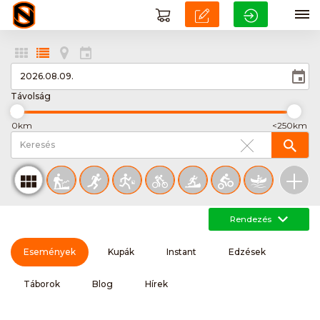
Távolság
0km
<250km
Rendezés
Események
Kupák
Instant
Edzések
Táborok
Blog
Hírek