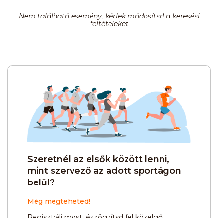
Nem található esemény, kérlek módosítsd a keresési
feltételeket
Szeretnél az elsők között lenni,
mint szervező az adott sportágon
belül?
Még megteheted!
Regisztrálj most, és rögzítsd fel közelgő