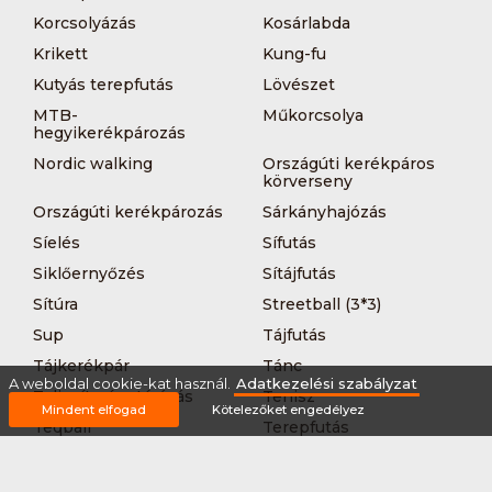
Korcsolyázás
Kosárlabda
Krikett
Kung-fu
Kutyás terepfutás
Lövészet
MTB-
Műkorcsolya
hegyikerékpározás
Nordic walking
Országúti kerékpáros
körverseny
Országúti kerékpározás
Sárkányhajózás
Síelés
Sífutás
Siklőernyőzés
Sítájfutás
Sítúra
Streetball (3*3)
Sup
Tájfutás
Tájkerékpár
Tánc
A weboldal cookie-kat használ.
Adatkezelési szabályzat
Teljesítménytúrázás
Tenisz
Mindent elfogad
Kötelezőket engedélyez
Teqball
Terepfutás
Triatlon
Túrázás
Úszás
Via-ferrata