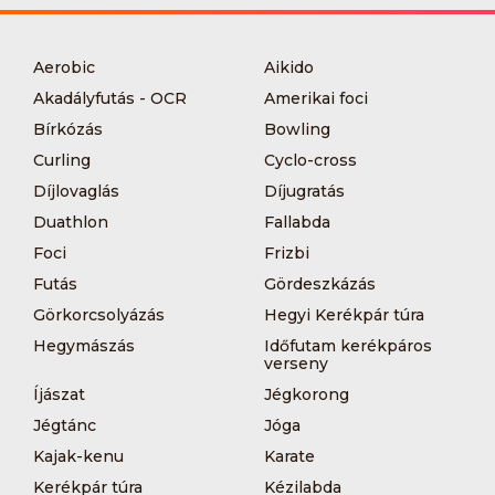
Aerobic
Aikido
Akadályfutás - OCR
Amerikai foci
Bírkózás
Bowling
Curling
Cyclo-cross
Díjlovaglás
Díjugratás
Duathlon
Fallabda
Foci
Frizbi
Futás
Gördeszkázás
Görkorcsolyázás
Hegyi Kerékpár túra
Hegymászás
Időfutam kerékpáros
verseny
Íjászat
Jégkorong
Jégtánc
Jóga
Kajak-kenu
Karate
Kerékpár túra
Kézilabda