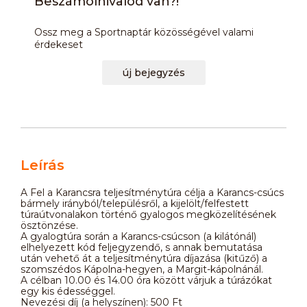
Beszámolnivalód van?!
Ossz meg a Sportnaptár közösségével valami
érdekeset
új bejegyzés
Leírás
A Fel a Karancsra teljesítménytúra célja a Karancs-csúcs
bármely irányból/településről, a kijelölt/felfestett
túraútvonalakon történő gyalogos megközelítésének
ösztönzése.
A gyalogtúra során a Karancs-csúcson (a kilátónál)
elhelyezett kód feljegyzendő, s annak bemutatása
után vehető át a teljesítménytúra díjazása (kitűző) a
szomszédos Kápolna-hegyen, a Margit-kápolnánál.
A célban 10.00 és 14.00 óra között várjuk a túrázókat
egy kis édességgel.
Nevezési díj (a helyszínen): 500 Ft