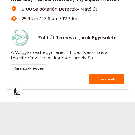
3100 Salgótarján Bereczky Máté út
25.9 km / 13.6 km / 12.3 km
Zöld Út Természetjárók Egyesülete
A Völgyvárosi hegymenet TT igazi klasszikus a
teljesítménytúrázók körében, amely Sal...
Karancs-Medves
Részletek