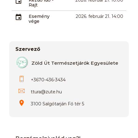
Rajt
Esemény
2026. február 21. 14:00
vége
Szervező
Zöld Út Természetjárók Egyesülete
+3670-436-3434
ttura
@
zute.hu
3100 Salgótarján Fő tér 5