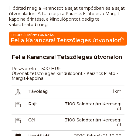
Hódítsd meg a Karancsot a saját tempódban és a saját
útvonaladon! A túra célja a Karancs kilátó és a Margit-
kápolna érintése, a kiindulópontot pedig te
választhatod meg.
TELJESÍTMÉNYTÚRÁZÁS
Fel a Karancsra! Tetszőleges útvonalon
Fel a Karancsra! Tetszőleges útvonalon
Részvételi díj: 500 HUF
Útvonal: tetszőleges kiindulópont - Karancs kilátó -
Margit-kápolna
Távolság
1km
Rajt
3100 Salgótarján Kercsegi
út
Cél
3100 Salgótarján Kercsegi
út
Kezdő idő -
2026. február 21. 10:00