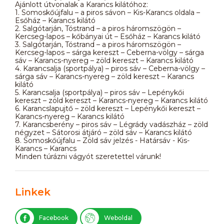
Ajánlott útvonalak a Karancs kilátóhoz:
1. Somoskőújfalu – a piros sávon – Kis-Karancs oldala –
Esőház – Karancs kilátó
2. Salgótarján, Tóstrand – a piros háromszögön –
Kercseg-lapos – kőbányai út – Esőház – Karancs kilátó
3. Salgótarján, Tóstrand – a piros háromszögön –
Kercseg-lapos – sárga kereszt – Ceberna-völgy – sárga
sáv – Karancs-nyereg – zöld kereszt – Karancs kilátó
4. Karancsalja (sportpálya) – piros sáv – Ceberna-völgy –
sárga sáv – Karancs-nyereg – zöld kereszt – Karancs
kilátó
5. Karancsalja (sportpálya) – piros sáv – Lepénykői
kereszt – zöld kereszt – Karancs-nyereg – Karancs kilátó
6. Karancslapujtő – zöld kereszt – Lepénykői kereszt –
Karancs-nyereg – Karancs kilátó
7. Karancsberény – piros sáv – Légrády vadászház – zöld
négyzet – Sátorosi átjáró – zöld sáv – Karancs kilátó
8. Somoskőújfalu – Zöld sáv jelzés - Határsáv - Kis-
Karancs – Karancs
Minden túrázni vágyót szeretettel várunk!
Linkek
Facebook
Weboldal