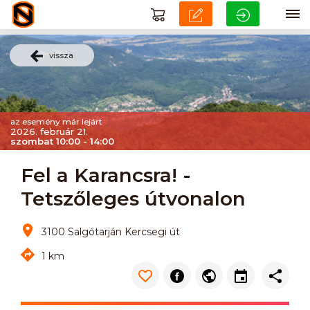
vissza
az esemény már lejárt
2026. február 21.
szombat 10:00 - 14:00
Fel a Karancsra! -
Tetszőleges útvonalon
3100 Salgótarján Kercsegi út
1 km