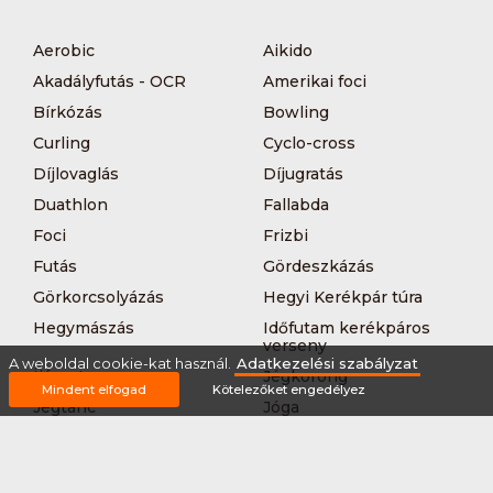
Aerobic
Aikido
Akadályfutás - OCR
Amerikai foci
Bírkózás
Bowling
Curling
Cyclo-cross
Díjlovaglás
Díjugratás
Duathlon
Fallabda
Foci
Frizbi
Futás
Gördeszkázás
Görkorcsolyázás
Hegyi Kerékpár túra
Hegymászás
Időfutam kerékpáros
verseny
A weboldal cookie-kat használ.
Adatkezelési szabályzat
Íjászat
Jégkorong
Mindent elfogad
Kötelezőket engedélyez
Jégtánc
Jóga
Kajak-kenu
Karate
Kerékpár túra
Kézilabda