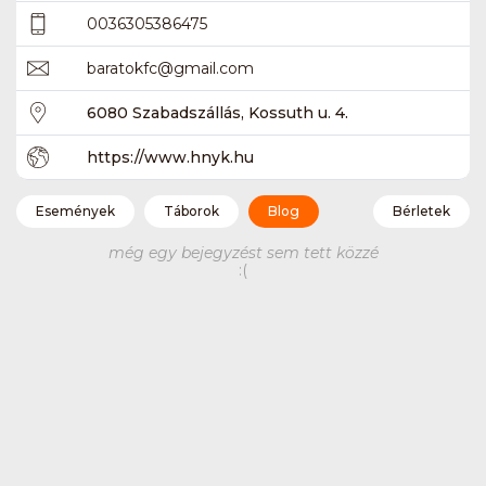
0036305386475
baratokfc
@
gmail.com
6080 Szabadszállás, Kossuth u. 4.
https://www.hnyk.hu
Események
Táborok
Blog
Bérletek
még egy bejegyzést sem tett közzé
:(