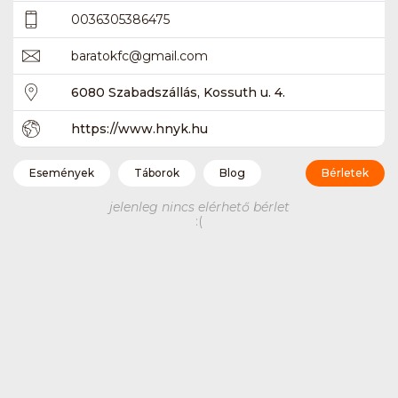
0036305386475
baratokfc
@
gmail.com
6080 Szabadszállás, Kossuth u. 4.
https://www.hnyk.hu
Események
Táborok
Blog
Bérletek
jelenleg nincs elérhető bérlet
:(