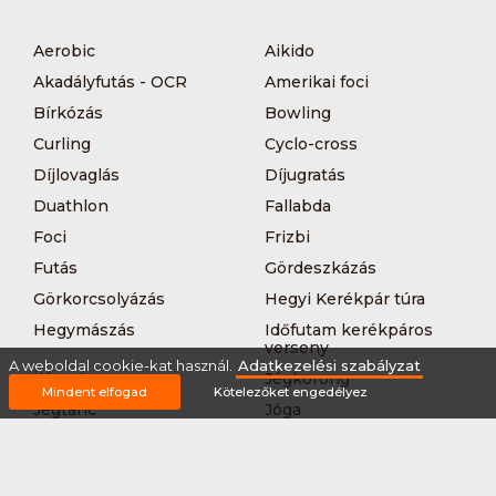
Aerobic
Aikido
Akadályfutás - OCR
Amerikai foci
Bírkózás
Bowling
Curling
Cyclo-cross
Díjlovaglás
Díjugratás
Duathlon
Fallabda
Foci
Frizbi
Futás
Gördeszkázás
Görkorcsolyázás
Hegyi Kerékpár túra
Hegymászás
Időfutam kerékpáros
verseny
A weboldal cookie-kat használ.
Adatkezelési szabályzat
Íjászat
Jégkorong
Mindent elfogad
Kötelezőket engedélyez
Jégtánc
Jóga
Kajak-kenu
Karate
Kerékpár túra
Kézilabda