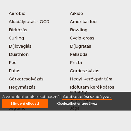
Aerobic
Aikido
Akadályfutás - OCR
Amerikai foci
Bírkózás
Bowling
Curling
Cyclo-cross
Díjlovaglás
Díjugratás
Duathlon
Fallabda
Foci
Frizbi
Futás
Gördeszkázás
Görkorcsolyázás
Hegyi Kerékpár túra
Hegymászás
Időfutam kerékpáros
verseny
A weboldal cookie-kat használ.
Adatkezelési szabályzat
Íjászat
Jégkorong
Mindent elfogad
Kötelezőket engedélyez
Jégtánc
Jóga
Kajak-kenu
Karate
Kerékpár túra
Kézilabda