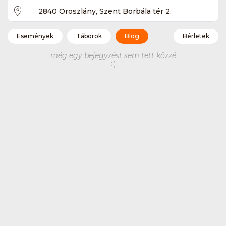
2840 Oroszlány, Szent Borbála tér 2.
Események
Táborok
Blog
Bérletek
még egy bejegyzést sem tett közzé
:(