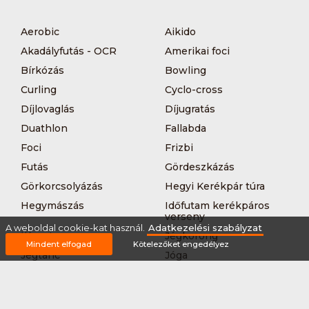
Aerobic
Aikido
Akadályfutás - OCR
Amerikai foci
Bírkózás
Bowling
Curling
Cyclo-cross
Díjlovaglás
Díjugratás
Duathlon
Fallabda
Foci
Frizbi
Futás
Gördeszkázás
Görkorcsolyázás
Hegyi Kerékpár túra
Hegymászás
Időfutam kerékpáros
verseny
A weboldal cookie-kat használ.
Adatkezelési szabályzat
Íjászat
Jégkorong
Mindent elfogad
Kötelezőket engedélyez
Jégtánc
Jóga
Kajak-kenu
Karate
Kerékpár túra
Kézilabda