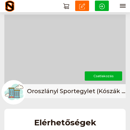
Csatlakozás
Oroszlányi Sportegylet (Kószák Természetjáró Szakosztály)
Elérhetőségek