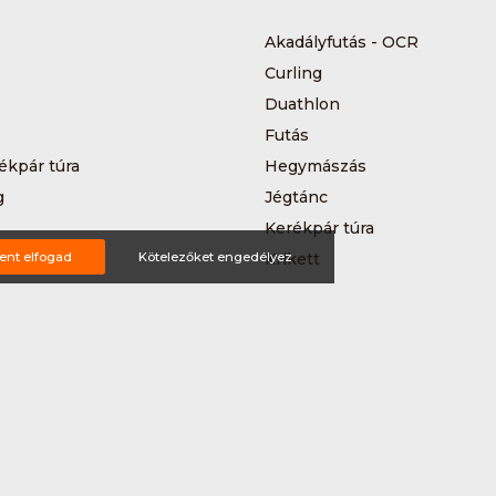
Akadályfutás - OCR
Curling
Duathlon
Futás
ékpár túra
Hegymászás
g
Jégtánc
Kerékpár túra
a
ent elfogad
Kötelezőket engedélyez
Krikett
MTB-hegyikerékpározás
 kerékpáros körverseny
Országúti kerékpározás
Siklőernyőzés
 (3*3)
Sup
Teljesítménytúrázás
s
Triatlon
a
Vitorlázás