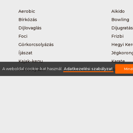
Aerobic
Aikido
Bírkózás
Bowling
Díjlovaglás
Díjugratás
Foci
Frizbi
Görkorcsolyázás
Hegyi Ker
Íjászat
Jégkoron
Kajak-kenu
Karate
A weboldal cookie-kat használ.
Adatkezelési szabályzat
Korcsolyázás
Kosárlabd
Mind
Kutyás terepfutás
Lövészet
Nordic walking
Országúti
Síelés
Sífutás
Sítúra
Streetball
Tájkerékpár
Tánc
Teqball
Terepfutá
Úszás
Via-ferrat