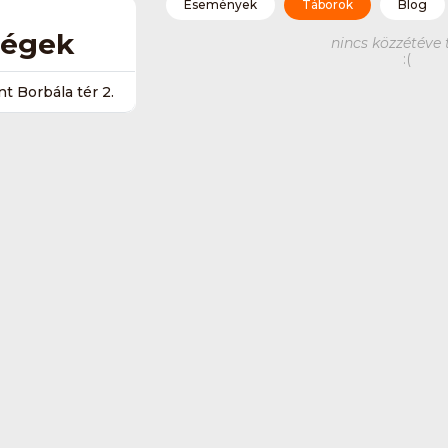
Események
Táborok
Blog
ségek
nincs közzétéve 
:(
t Borbála tér 2.