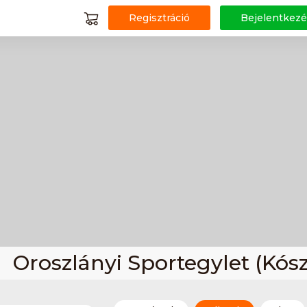
Regisztráció
Bejelentkezé