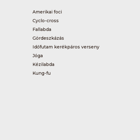
Amerikai foci
Cyclo-cross
Fallabda
Gördeszkázás
Időfutam kerékpáros verseny
Jóga
Kézilabda
Kung-fu
Műkorcsolya
Sárkányhajózás
Sítájfutás
Tájfutás
Tenisz
Túrázás
Vívás