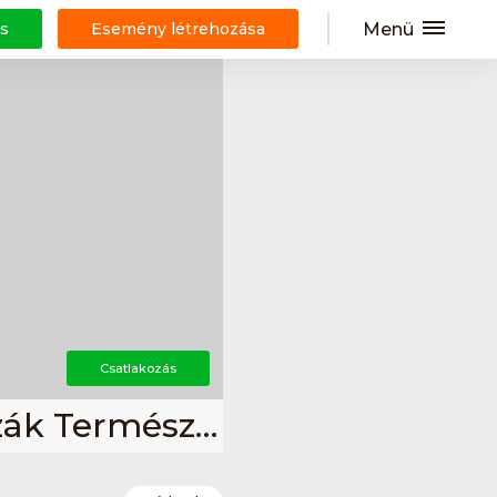
Menü
s
Esemény létrehozása
Csatlakozás
Oroszlányi Sportegylet (Kószák Természetjáró Szakosztály)