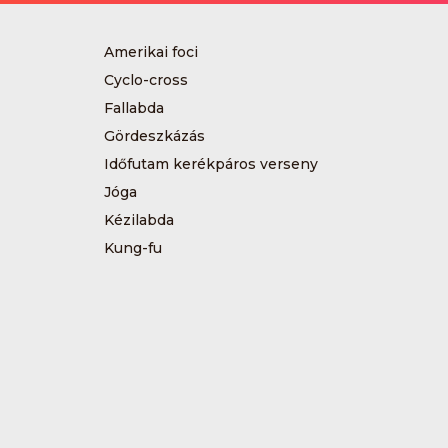
Amerikai foci
Cyclo-cross
Fallabda
Gördeszkázás
Időfutam kerékpáros verseny
Jóga
Kézilabda
Kung-fu
Műkorcsolya
Sárkányhajózás
Sítájfutás
Tájfutás
Tenisz
Túrázás
Vívás