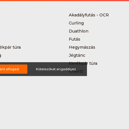
Akadályfutás - OCR
Curling
Duathlon
Futás
ékpár túra
Hegymászás
g
Jégtánc
Kerékpár túra
ent elfogad
Kötelezőket engedélyez
a
Krikett
MTB-hegyikerékpározás
 kerékpáros körverseny
Országúti kerékpározás
Siklőernyőzés
 (3*3)
Sup
Teljesítménytúrázás
s
Triatlon
a
Vitorlázás