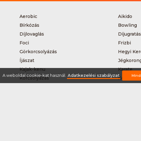
Aerobic
Aikido
Bírkózás
Bowling
Díjlovaglás
Díjugratás
Foci
Frizbi
Görkorcsolyázás
Hegyi Ker
Íjászat
Jégkoron
Kajak-kenu
Karate
A weboldal cookie-kat használ.
Adatkezelési szabályzat
Mind
Korcsolyázás
Kosárlabd
Kutyás terepfutás
Lövészet
Nordic walking
Országúti
Síelés
Sífutás
Sítúra
Streetball
Tájkerékpár
Tánc
Teqball
Terepfutá
Úszás
Via-ferrat