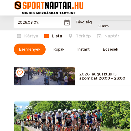
Távolság
20km
Kártya
Lista
Térkép
Naptár
Események
Kupák
Instant
Edzések
2026. augusztus 15.
szombat 20:00 - 23:00
BLOG