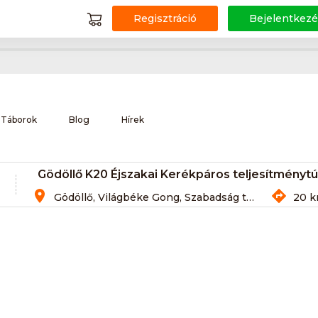
Regisztráció
Bejelentkezé
Táborok
Blog
Hírek
Gödöllő K20 Éjszakai Kerékpáros teljesítménytú
Gödöllő, Világbéke Gong, Szabadság tér, 2100 Magyarország
20 