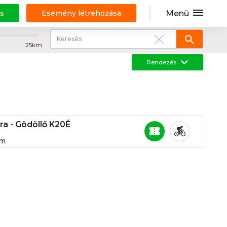
Menü
s
Esemény létrehozása
25km
Rendezés
ra - Gödöllő K20É
km