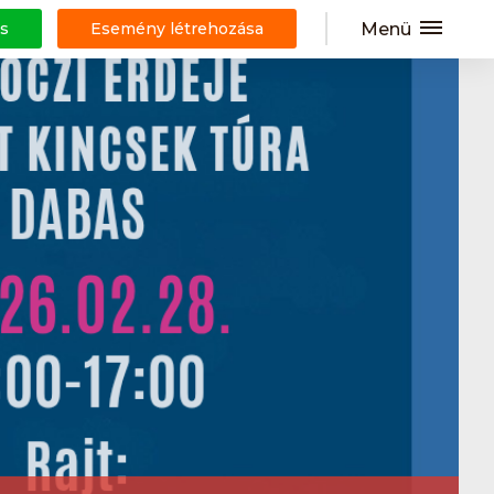
Menü
s
Esemény létrehozása