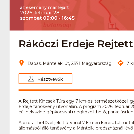
az esemény már lejárt
2026. február 28.
szombat 09:00 - 16:45
Rákóczi Erdeje Rejtet
Dabas, Mánteleki út, 2371 Magyarország
7 k
Résztvevők
A Rejtett Kincsek Túra egy 7 km-es, természetközeli g
Erdeje tanösvény útvonalán. A program 2026. február 2
cél helyszíne gépkocsival megközelíthető, parkolási le
A piros T betűvel jelölt útvonal 7 km-en keresztül mutat
állomásból álló tanösvény a Mántelki erdészháznál lévő p