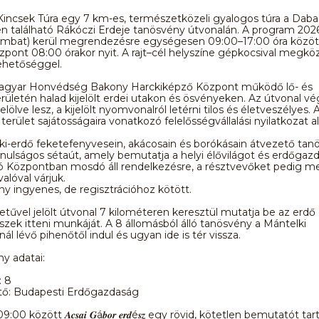
Kincsek Túra egy 7 km-es, természetközeli gyalogos túra a Dabas
 található Rákóczi Erdeje tanösvény útvonalán. A program 2026
ombat) kerül megrendezésre egységesen 09:00–17:00 óra között
pont 08:00 órakor nyit. A rajt–cél helyszíne gépkocsival megköz
lehetőséggel.
Magyar Honvédség Bakony Harckiképző Központ működő lő- és
rületén halad kijelölt erdei utakon és ösvényeken. Az útvonal vég
elölve lesz, a kijelölt nyomvonalról letérni tilos és életveszélyes. 
 terület sajátosságaira vonatkozó felelősségvállalási nyilatkozat al
i-erdő feketefenyvesein, akácosain és borókásain átvezető tan
nulságos sétaút, amely bemutatja a helyi élővilágot és erdőgazd
ó Központban mosdó áll rendelkezésre, a résztvevőket pedig me
alóval várjuk.
 ingyenes, de regisztrációhoz kötött.
betűvel jelölt útvonal 7 kilométeren keresztül mutatja be az erdő 
szek itteni munkáját. A 8 állomásból álló tanösvény a Mántelki
ál lévő pihenőtől indul és ugyan ide is tér vissza.
y adatai:
: 8
ő: Budapesti Erdőgazdaság
00 között 𝑨𝒄𝒔𝒂𝒊 𝑮á𝒃𝒐𝒓 𝒆𝒓𝒅é𝒔𝒛 egy rövid, kötetlen bemutatót tar