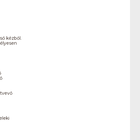
lső kézből.
mélyesen
ő
tő
ztvevő
eleki