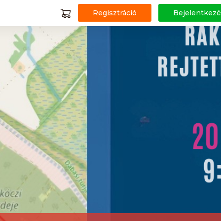
Regisztráció
Bejelentkezé