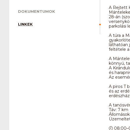
A Rejtett 
DOKUMENTUMOK
Mánteleken
28-án (sz
versenyköz
LINKEK
parkolási 
A túra a 
gyakorlóte
láthatóan j
feltétele a
A Mántelek
könnyű, ta
A Kirándul
és harapniv
Az esemény
A piros T 
és az erdé
erdészházn
A tanösvén
Táv: 7 km
Állomások
Üzemeltet
🕗 08:00–09: