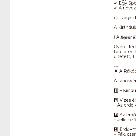
✔ Egy Spo
✔ A nevez
👉 Regisztráció
A Kirándu
ℹ️ A 𝑹𝒆𝒋𝒕𝒆
Gyere, fed
területén h
ültetett, 
---
🌲 A Rákóc
A tanösvé
1️⃣ – Kiin
2️⃣ Vizes 
– Az erdő 
3️⃣ Az erd
– Jellemző
4️⃣ Erdő–
– Fák, cse