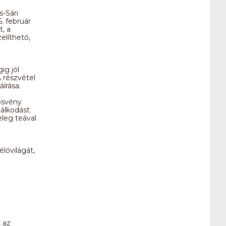
-Sári
. február
, a
elíthető,
ig jól
A részvétel
áírása.
ösvény
álkodást.
leg teával
élővilágát,
t az