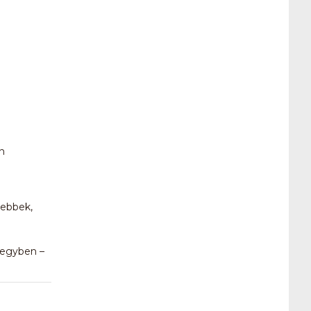
n
zebbek,
is egyben –