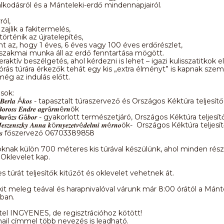
kodásról és a Mánteleki-erdő mindennapjairól.
ról,
zajlik a fakitermelés,
örténik az újratelepítés,
ent az, hogy 1 éves, 6 éves vagy 100 éves erdőrészlet,
szakmai munka áll az erdő fenntartása mögött.
raktív beszélgetés, ahol kérdezni is lehet – igazi kulisszatitkok e
órás túrára érkezők tehát egy kis „extra élményt” is kapnak sze
még az indulás előtt.
ások:
𝒆𝒓𝒍𝒂 Á𝒌𝒐𝒔 - tapasztalt túraszervező és Országos Kéktúra teljesítő
𝒐𝒔𝒔 𝑬𝒏𝒅𝒓𝒆 𝒂𝒈𝒓á𝒓𝒎é𝒓𝒏ök
𝒂𝒓á𝒛𝒔 𝑮á𝒃𝒐𝒓 - gyakorlott természetjáró, Országos Kéktúra teljesít
𝒔𝒛𝒆𝒏𝒔𝒛𝒌𝒚 𝑨𝒏𝒏𝒂 𝒌ö𝒓𝒏𝒚𝒆𝒛𝒆𝒕𝒗é𝒅𝒆𝒍𝒎𝒊 𝒎é𝒓𝒏𝒐ök- Országos Kéktúra teljesí
 Á𝒈𝒏𝒆𝒔 főszervező 06703389858
oknak külön 700 méteres kis túrával készülünk, ahol minden rés
Oklevelet kap.
es túrát teljesítők kitűzőt és oklevelet vehetnek át.
t meleg teával és harapnivalóval várunk már 8:00 órától a Mánt
ban.
étel INGYENES, de regisztrációhoz kötött!
il címmel több nevezés is leadható.