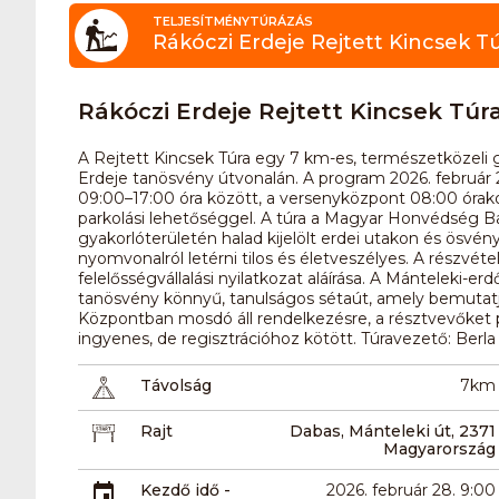
TELJESÍTMÉNYTÚRÁZÁS
Rákóczi Erdeje Rejtett Kincsek T
Rákóczi Erdeje Rejtett Kincsek Túr
A Rejtett Kincsek Túra egy 7 km-es, természetközeli 
Erdeje tanösvény útvonalán. A program 2026. februá
09:00–17:00 óra között, a versenyközpont 08:00 órakor
parkolási lehetőséggel. A túra a Magyar Honvédség 
gyakorlóterületén halad kijelölt erdei utakon és ösvénye
nyomvonalról letérni tilos és életveszélyes. A részvéte
felelősségvállalási nyilatkozat aláírása. A Mánteleki-e
tanösvény könnyű, tanulságos sétaút, amely bemutatja
Központban mosdó áll rendelkezésre, a résztvevőket 
ingyenes, de regisztrációhoz kötött. Túravezető: Berla 
Távolság
7km
Rajt
Dabas, Mánteleki út, 2371
Magyarország
Kezdő idő -
2026. február 28. 9:00