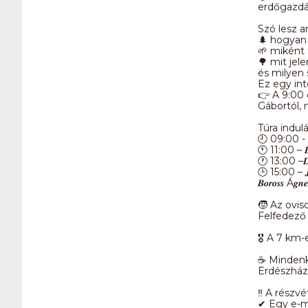
erdőgazdál
Szó lesz ar
🌲 hogyan 
🌱 miként t
🌳 mit jel
és milyen 
Ez egy inte
👉 A 9:00 
Gábortól, 
Túra indul
🕘 09:00 - 
🕚 11:00 – 𝑩𝒐
🕐 13:00 –𝑫
🕒 15:00 – 𝑱𝒆
𝑩𝒐𝒓𝒐𝒔𝒔
🧒 Az ovis
Felfedező 
🎖 A 7 km-
☕ Mindenki
Erdészház
‼️ A részv
✔ Egy e-ma