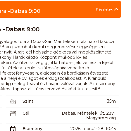
Részletek
úra -Dabas 9:00
a -Dabas 9:00
gyalogos túra a Dabas-Sári Mánteleken található Rákóczi
r 28-án (szombat) kerül megrendezésre egységesen
 nyit. A rajt–cél helyszíne gépkocsival megközelíthető,
Bakony Harckiképző Központ működő lő- és
ken. Az útvonal végig jól láthatóan jelölve lesz, a kijelölt
l feltétele a terület sajátosságaira vonatkozó
rdő feketefenyvesein, akácosain és borókásain átvezető
 a helyi élővilágot és erdőgazdálkodást. A Kiránduló
pedig meleg teával és harapnivalóval várjuk. Az esemény
Ákos -tapasztalt túraszervező és kéktúra-teljesítő
Szint
35m
Cél
Dabas, Mánteleki út, 2371
Magyarország
Esemény
2026. február 28. 10:45