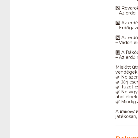
5️⃣ Rovar
– Az erdei
6️⃣ Az erd
– Erdőgazd
7️⃣ Az erdő
– Vadon é
8️⃣ A Rákó
– Az erdő 
Mielőtt út
vendégek 
🌿 Ne szem
🌿 Járj cse
🌿 Tüzet cs
🌿 Ne vigy
ahol élnek
🌿 Mindig a
A 𝑹á𝒌ó𝒄𝒛
játékosan,