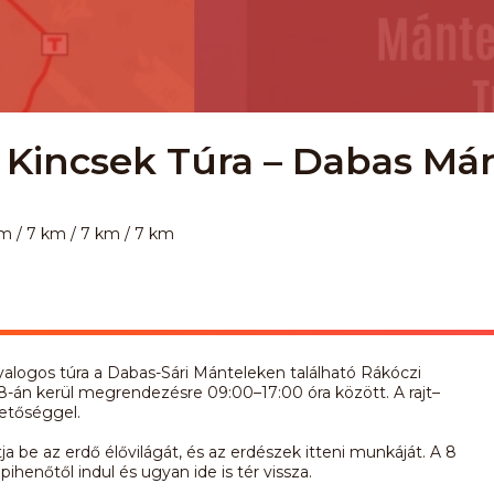
t Kincsek Túra – Dabas Má
m / 7 km / 7 km / 7 km
yalogos túra a Dabas-Sári Mánteleken található Rákóczi
8-án kerül megrendezésre 09:00–17:00 óra között. A rajt–
hetőséggel.
ja be az erdő élővilágát, és az erdészek itteni munkáját. A 8
ihenőtől indul és ugyan ide is tér vissza.