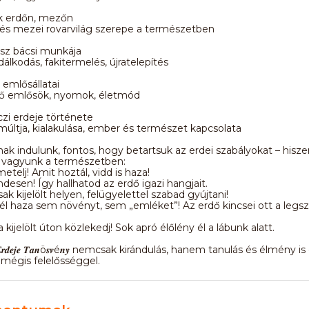
ok erdőn, mezőn
 és mezei rovarvilág szerepe a természetben
ész bácsi munkája
álkodás, fakitermelés, újratelepítés
 emlősállatai
lő emlősök, nyomok, életmód
czi erdeje története
múltja, kialakulása, ember és természet kapcsolata
nak indulunk, fontos, hogy betartsuk az erdei szabályokat – hisze
vagyunk a természetben:
etelj! Amit hoztál, vidd is haza!
ndesen! Így hallhatod az erdő igazi hangjait.
ak kijelölt helyen, felügyelettel szabad gyújtani!
él haza sem növényt, sem „emléket”! Az erdő kincsei ott a legs
.
 kijelölt úton közlekedj! Sok apró élőlény él a lábunk alatt.
𝒊 𝑬𝒓𝒅𝒆𝒋𝒆 𝑻𝒂𝒏ö𝒔𝒗é𝒏𝒚 nemcsak kirándulás, hanem tanulás és élmény 
 mégis felelősséggel.