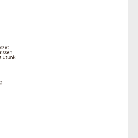
észet
rissen
z utunk.
g: