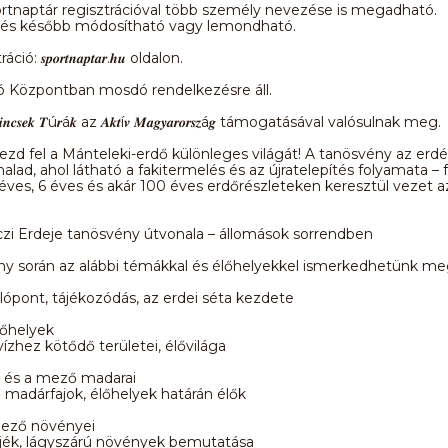
rtnaptár regisztrációval több személy nevezése is megadható.
és később módosítható vagy lemondható.
: 𝒔𝒑𝒐𝒓𝒕𝒏𝒂𝒑𝒕𝒂𝒓.𝒉𝒖 oldalon.
ló Központban mosdó rendelkezésre áll.
𝒕𝒕 𝑲𝒊𝒏𝒄𝒔𝒆𝒌 𝑻ú𝒓á𝒌 az 𝑨𝒌𝒕í𝒗 𝑴𝒂𝒈𝒚𝒂𝒓𝒐𝒓𝒔𝒛á𝒈 támogatásával valósulnak meg.
ezd fel a Mánteleki-erdő különleges világát! A tanösvény az erd
alad, ahol látható a fakitermelés és az újratelepítés folyamata – f
1 éves, 6 éves és akár 100 éves erdőrészleteken keresztül vezet a
zi Erdeje tanösvény útvonala – állomások sorrendben
ny során az alábbi témákkal és élőhelyekkel ismerkedhetünk me
dulópont, tájékozódás, az erdei séta kezdete
élőhelyek
vízhez kötődő területei, élővilága
ő és a mező madarai
 madárfajok, élőhelyek határán élők
mező növényei
rjék, lágyszárú növények bemutatása