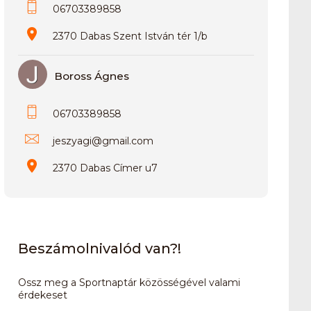
06703389858
2370 Dabas Szent István tér 1/b
Boross Ágnes
06703389858
jeszyagi
@
gmail.com
2370 Dabas Címer u7
Beszámolnivalód van?!
Ossz meg a Sportnaptár közösségével valami
érdekeset