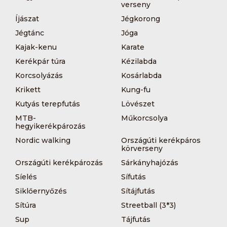
verseny
Íjászat
Jégkorong
Jégtánc
Jóga
Kajak-kenu
Karate
Kerékpár túra
Kézilabda
Korcsolyázás
Kosárlabda
Krikett
Kung-fu
Kutyás terepfutás
Lövészet
MTB-
Műkorcsolya
hegyikerékpározás
Nordic walking
Országúti kerékpáros
körverseny
Országúti kerékpározás
Sárkányhajózás
Síelés
Sífutás
Siklőernyőzés
Sítájfutás
Sítúra
Streetball (3*3)
Sup
Tájfutás