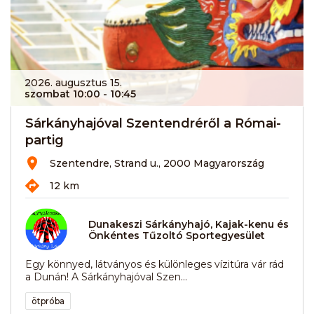
2026. augusztus 15.
szombat 10:00
- 10:45
Sárkányhajóval Szentendréről a Római-
partig
Szentendre, Strand u., 2000 Magyarország
12 km
Dunakeszi Sárkányhajó, Kajak-kenu és
Önkéntes Tűzoltó Sportegyesület
Egy könnyed, látványos és különleges vízitúra vár rád
a Dunán! A Sárkányhajóval Szen...
ötpróba