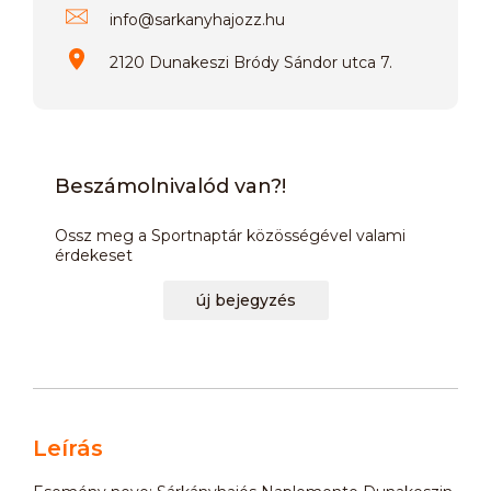
info
@
sarkanyhajozz.hu
2120 Dunakeszi Bródy Sándor utca 7.
Beszámolnivalód van?!
Ossz meg a Sportnaptár közösségével valami
érdekeset
új bejegyzés
Leírás