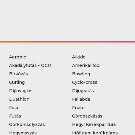
Aerobic
Aikido
Akadályfutás - OCR
Amerikai foci
Bírkózás
Bowling
Curling
Cyclo-cross
Díjlovaglás
Díjugratás
Duathlon
Fallabda
Foci
Frizbi
Futás
Gördeszkázás
Görkorcsolyázás
Hegyi Kerékpár túra
Hegymászás
Időfutam kerékpáros