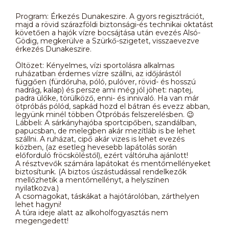
Program: Érkezés Dunakeszire. A gyors regisztrációt,
majd a rövid szárazföldi biztonsági-és technikai oktatást
követően a hajók vízre bocsájtása után evezés Alsó-
Gödig, megkerülve a Szürkő-szigetet, visszaevezve
érkezés Dunakeszire.
Öltözet: Kényelmes, vízi sportolásra alkalmas
ruházatban érdemes vízre szállni, az időjárástól
függően (fürdőruha, póló, pulóver, rövid- és hosszú
nadrág, kalap) és persze ami még jól jöhet: naptej,
padra ülőke, törülköző, enni- és innivaló. Ha van már
ötpróbás pólód, sapkád hozd el bátran és evezz abban,
legyünk minél többen Ötpróbás felszerelésben. 😉
Lábbeli: A sárkányhajóba sportcipőben, szandálban,
papucsban, de melegben akár mezítláb is be lehet
szállni. A ruházat, cipő akár vizes is lehet evezés
közben, (az esetleg hevesebb lapátolás során
előforduló fröcsköléstől), ezért váltóruha ajánlott!
A résztvevők számára lapátokat és mentőmellényeket
biztosítunk. (A biztos úszástudással rendelkezők
mellőzhetik a mentőmellényt, a helyszínen
nyilatkozva.)
A csomagokat, táskákat a hajótárolóban, zárthelyen
lehet hagyni!
A túra ideje alatt az alkoholfogyasztás nem
megengedett!