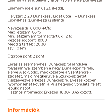
Esemény neve: Sárkányhajós Naplemente Dunakeszin
Esemény ideje: június 23. (kedd),
Helyszín: 2120 Dunakeszi, Liget utca 1. – Dunakeszi
Csónakház (Dunakeszi új strand)
Nevezési díj: 6 000.-Ft/fő
Max. létszám: 85 fő
Min. létszám amitől megtartjuk: 12 fő
Kezdési időpont: 19:00
Meddig tart kb.: 20:30
Táv: 10 km
Ötpróba pont: 2 pont
Leírás az eseményhez: Dunakesziről elindulva
folyásiránnyal szemben a nagy Duna ágon felfelé,
elérve Alsó-Gödig, megközelítve a Szentendrei-
szigetet, majd megkerülve a Szürkő-szigetet,
visszaevezve érkezés Dunakeszire. Evezés közben
nyomon lehet követni a Pilis hegység vonulatai felett
lebukó napot.
Hasznos információ: Érkezés: 18.30-18.45 között.
Információk