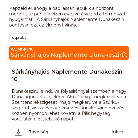
Képzeld el, ahogy a nap lassan lebukik a horizont
mögött, te pedig a vízen evezve élvezed a természet
nyugalmát… A Sárkányhajós Naplemente Dunakeszin
pontosan ezt az élményt kínálja.
ötpróba
KAJAK-KENU
Sárkányhajós Naplemente Dunakeszin 10
Sárkányhajós Naplemente Dunakeszin
10
Dunakesziről elindulva folyásiránnyal szemben a nagy
Duna ágon felfelé, elérve Alsó-Gödig, megközelítve a
Szentendrei-szigetet, majd megkerülve a Szürkő-
szigetet, visszaevezve érkezés Dunakeszire. Evezés
közben nyomon lehet követni a Pilis hegység
vonulatai felett lebukó napot.
Távolság
10km