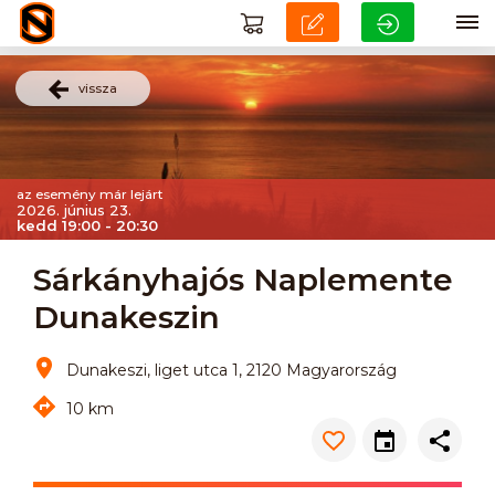
vissza
az esemény már lejárt
2026. június 23.
kedd 19:00 - 20:30
Sárkányhajós Naplemente
Dunakeszin
Dunakeszi, liget utca 1, 2120 Magyarország
10 km