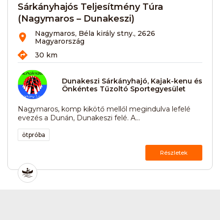
Sárkányhajós Teljesítmény Túra
(Nagymaros – Dunakeszi)
Nagymaros, Béla király stny., 2626
Magyarország
30 km
Dunakeszi Sárkányhajó, Kajak-kenu és
Önkéntes Tűzoltó Sportegyesület
Nagymaros, komp kikötő mellől megindulva lefelé
evezés a Dunán, Dunakeszi felé. A...
ötpróba
Részletek