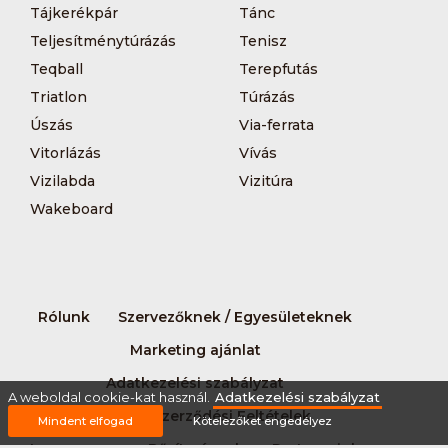
Tájkerékpár
Tánc
Teljesítménytúrázás
Tenisz
Teqball
Terepfutás
Triatlon
Túrázás
Úszás
Via-ferrata
Vitorlázás
Vívás
Vizilabda
Vizitúra
Wakeboard
Rólunk
Szervezőknek / Egyesületeknek
Marketing ajánlat
Adatkezelési szabályzat
A weboldal cookie-kat használ.
Adatkezelési szabályzat
Általános Szerződési Feltételek
Mindent elfogad
Kötelezőket engedélyez