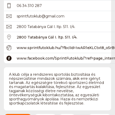
06 34 310 287
sprintfutoklub
@
gmail.com
2800 Tatabánya Gál I. ltp. 511. I/4.
2800 Tatabánya Gál I. ltp. 511. I/4.
www.sprintfutoklub.hu/?fbclid=IwAR1eXLCtxt8
www.facebook.com/SprintFutoklub/?ref=page_inter
A klub célja a rendszeres sportolás biztosítása és
népszerűsítése mindazok számára, akik erre igényt
tartanak. Az egészségre törekvő sportszerű életmód
és magatartás kialakítása, fejlesztése. Az egyesület
tagjainak közösségi életre nevelése,
öntevékenységük kibontakoztatása, az egyesületi
sporthagyományok ápolása. Hazai és nemzetközi
sportkapcsolatok létesítése és fejlesztése.