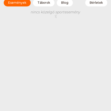
Események
Táborok
Blog
Bérletek
nincs közelgő sportesemény
:(