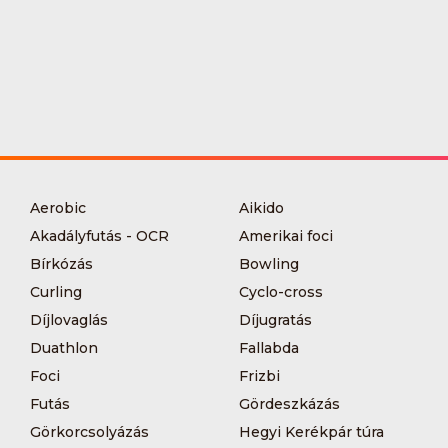
Aerobic
Aikido
Akadályfutás - OCR
Amerikai foci
Bírkózás
Bowling
Curling
Cyclo-cross
Díjlovaglás
Díjugratás
Duathlon
Fallabda
Foci
Frizbi
Futás
Gördeszkázás
Görkorcsolyázás
Hegyi Kerékpár túra