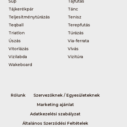
Sup
Tájfutás
Tájkerékpár
Tánc
Teljesítménytúrázás
Tenisz
Teqball
Terepfutás
Triatlon
Túrázás
Úszás
Via-ferrata
Vitorlázás
Vívás
Vizilabda
Vizitúra
Wakeboard
Rólunk
Szervezőknek / Egyesületeknek
Marketing ajánlat
Adatkezelési szabályzat
Általános Szerződési Feltételek