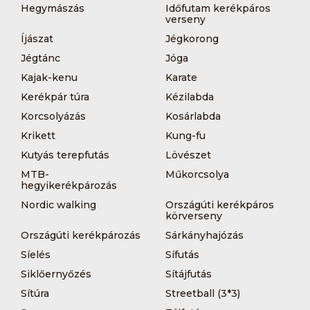
Hegymászás
Időfutam kerékpáros
verseny
Íjászat
Jégkorong
Jégtánc
Jóga
Kajak-kenu
Karate
Kerékpár túra
Kézilabda
Korcsolyázás
Kosárlabda
Krikett
Kung-fu
Kutyás terepfutás
Lövészet
MTB-
Műkorcsolya
hegyikerékpározás
Nordic walking
Országúti kerékpáros
körverseny
Országúti kerékpározás
Sárkányhajózás
Síelés
Sífutás
Siklőernyőzés
Sítájfutás
Sítúra
Streetball (3*3)