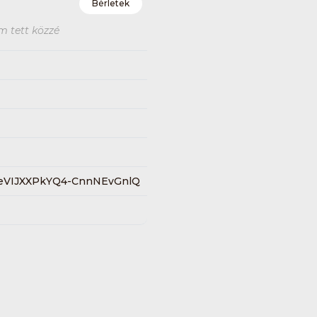
Bérletek
m tett közzé
LeVIJXXPkYQ4-CnnNEvGnlQ