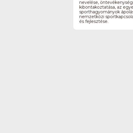
nevelése, öntevékenysé
kibontakoztatása, az egye
sporthagyományok ápolás
nemzetközi sportkapcsola
és fejlesztése.