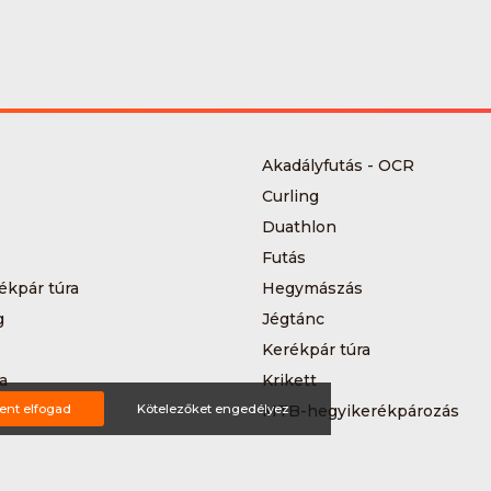
Akadályfutás - OCR
Curling
Duathlon
Futás
ékpár túra
Hegymászás
g
Jégtánc
Kerékpár túra
a
Krikett
MTB-hegyikerékpározás
ent elfogad
Kötelezőket engedélyez
 kerékpáros körverseny
Országúti kerékpározás
Siklőernyőzés