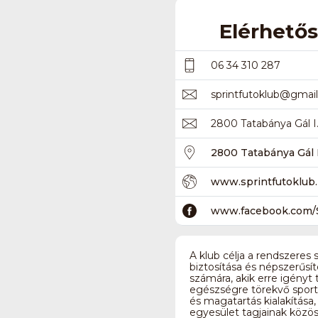
Elérhető
06 34 310 287
sprintfutoklub
@
gmai
2800 Tatabánya Gál I. l
2800 Tatabánya Gál I. l
www.sprintfutoklu
www.facebook.com/S
A klub célja a rendszeres 
biztosítása és népszerűs
számára, akik erre igényt 
egészségre törekvő spor
és magatartás kialakítása,
egyesület tagjainak közös