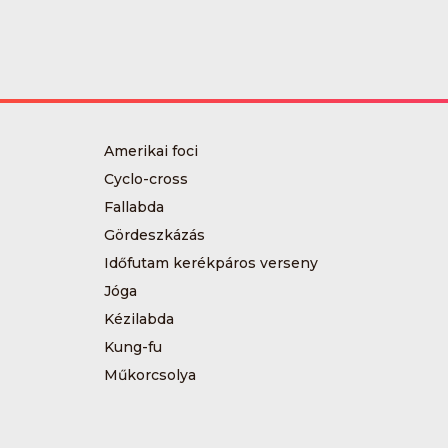
Amerikai foci
Cyclo-cross
Fallabda
Gördeszkázás
Időfutam kerékpáros verseny
Jóga
Kézilabda
Kung-fu
Műkorcsolya
Sárkányhajózás
Sítájfutás