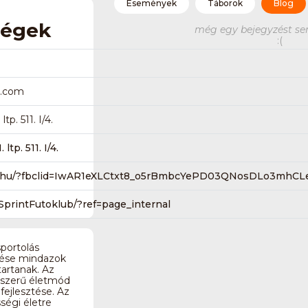
Események
Táborok
Blog
ségek
még egy bejegyzést se
:(
l.com
tp. 511. I/4.
tp. 511. I/4.
b.hu/?fbclid=IwAR1eXLCtxt8_o5rBmbcYePD03QNosDLo3mhC
printFutoklub/?ref=page_internal
sportolás
ítése mindazok
tartanak. Az
tszerű életmód
 fejlesztése. Az
ségi életre