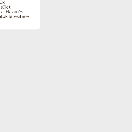
gük
sületi
a. Hazai és
tok létesítése