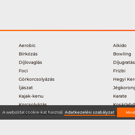
Aerobic
Aikido
Bírkózás
Bowling
Díjlovaglás
Díjugratás
Foci
Frizbi
Görkorcsolyázás
Hegyi Ker
Íjászat
Jégkoron
Kajak-kenu
Karate
Korcsolyázás
Kosárlabd
A weboldal cookie-kat használ.
Adatkezelési szabályzat
Kutyás terepfutás
Lövészet
Mind
Nordic walking
Országúti
Síelés
Sífutás