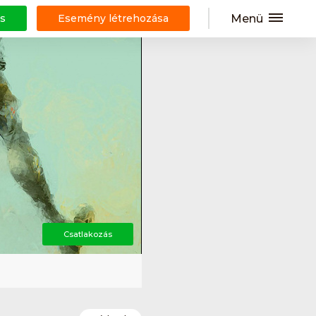
Menü
s
Esemény létrehozása
Csatlakozás