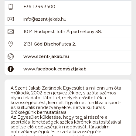
+36 1 346 3400
info
@
szent-jakab.hu
1014 Budapest Tóth Árpád sétány 38.
2131 Göd Bischof utca 2.
www.szent-jakab.hu
www.facebook.com/sztjakab
A Szent Jakab Zarándok Egyesület a millennium óta
működik, 2002-ben jegyezték be, s azóta számos
olyan feladatot látott el, melyek erősítették a
közösségépítést, kiemelt figyelmet fordítva a sport-
és kulturális rendezvényekre, illetve kulturális
örökségünk bemutatására.
Az Egyesület küldetése, hogy tagjai részére a
sportolási lehetőségek széles körének biztosításával
segítse elő egészségük megóvását, társadalmi
öntevékenységük és ezzel a közösségi élet