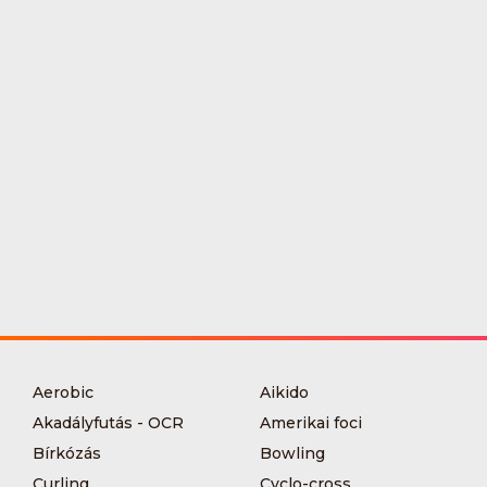
Aerobic
Aikido
Akadályfutás - OCR
Amerikai foci
Bírkózás
Bowling
Curling
Cyclo-cross