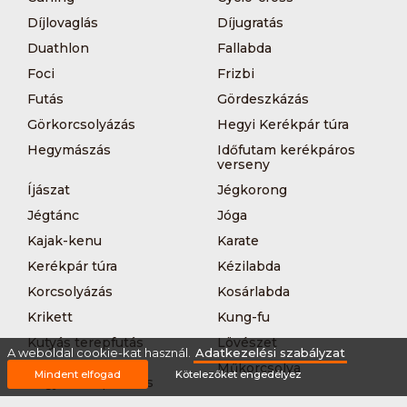
Díjlovaglás
Díjugratás
Duathlon
Fallabda
Foci
Frizbi
Futás
Gördeszkázás
Görkorcsolyázás
Hegyi Kerékpár túra
Hegymászás
Időfutam kerékpáros
verseny
Íjászat
Jégkorong
Jégtánc
Jóga
Kajak-kenu
Karate
Kerékpár túra
Kézilabda
Korcsolyázás
Kosárlabda
Krikett
Kung-fu
Kutyás terepfutás
Lövészet
A weboldal cookie-kat használ.
Adatkezelési szabályzat
MTB-
Műkorcsolya
Mindent elfogad
Kötelezőket engedélyez
hegyikerékpározás