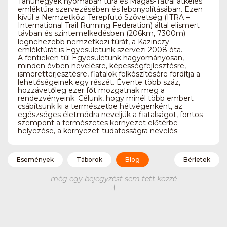
Tanúhegyek nyomában túra és Magas-Tátrai átkelés
emléktúra szervezésében és lebonyolításában. Ezen
kívül a Nemzetközi Terepfutó Szövetség (ITRA –
International Trail Running Federation) által elismert
távban és szintemelkedésben (206km, 7300m)
legnehezebb nemzetközi túrát, a Kazinczy
emléktúrát is Egyesületünk szervezi 2008 óta.
A fentieken túl Egyesületünk hagyományosan,
minden évben nevelésre, képességfejlesztésre,
ismeretterjesztésre, fiatalok felkészítésére fordítja a
lehetőségeinek egy részét. Évente több száz,
hozzávetőleg ezer főt mozgatnak meg a
rendezvényeink. Célunk, hogy minél több embert
csábítsunk ki a természetbe hétvégenként, az
egészséges életmódra neveljük a fiatalságot, fontos
szempont a természetes környezet előtérbe
helyezése, a környezet-tudatosságra nevelés.
Események
Táborok
Blog
Bérletek
még egy bejegyzést sem tett közzé
:(