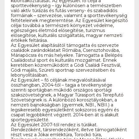
kibontakoztatását. Az egyesület fő célja a
sporttevékenység – így különösen a természetben
való aktív túrázás és futás verseny- és szabadidős
formáinak – szervezése, valamint a sporttevékenység
feltételeinek megteremtése. Az Egyesület kiegészítő
céljai továbbá a természeti környezet védelme,
egészséges életmód elősegítése, turizmus
elősegítése, kulturális szolgáltatás, magyar nemzeti
értékek feltárása.
Az Egyesület alapításától támogatta és szervezte
családok zarándoklatait Rómába, Csensztohovába,
Máriapócsra és más helyekre. Támogatta a Belépés
Családostul sport és kulturális mozgalmat. Ennek
keretében közreműködött a Gödi Családi Fesztivál,
Gödi majális, Szüreti sportnap szervezésében és
lebonyolításában.
Az Egyesület – fő céljának megvalósításával
összhangban, 2004-től – tagja a tevékenysége
szerinti sportágban működő országos sportági
szakszövetségnek, a Magyar Túrasport és Terepfutó
Szövetségnek is. A különböző korosztályokban, a
nemzeti bajnokságban (gyermek, NBI., NBII.) a
legsikeresebb egyesületként sokszoros egyéni és
csapat legjobbként végzett. 2014-ben át is alakult
sportegyesületté.
Az Egyesület 2007-től rendez is túrákat.
Rendezőként, társrendezőként, illetve támogatóként
részt vesz a Jókai emléktúra, Torockó túra,