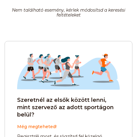
Nem található esemény, kérlek módosítsd a keresési
feltételeket
Szeretnél az elsők között lenni,
mint szervező az adott sportágon
belül?
Még megteheted!
Regisztrálj most, és rögzítsd fel közelgő