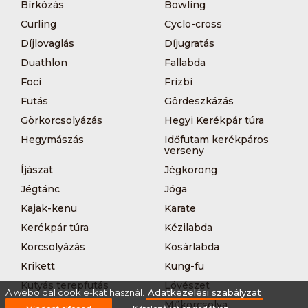
Bírkózás
Bowling
Curling
Cyclo-cross
Díjlovaglás
Díjugratás
Duathlon
Fallabda
Foci
Frizbi
Futás
Gördeszkázás
Görkorcsolyázás
Hegyi Kerékpár túra
Hegymászás
Időfutam kerékpáros
verseny
Íjászat
Jégkorong
Jégtánc
Jóga
Kajak-kenu
Karate
Kerékpár túra
Kézilabda
Korcsolyázás
Kosárlabda
Krikett
Kung-fu
Kutyás terepfutás
Lövészet
A weboldal cookie-kat használ.
Adatkezelési szabályzat
MTB-
Műkorcsolya