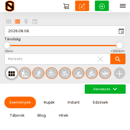
Távolság
0km
<250km
Rendezés
Események
Kupák
Instant
Edzések
Táborok
Blog
Hírek