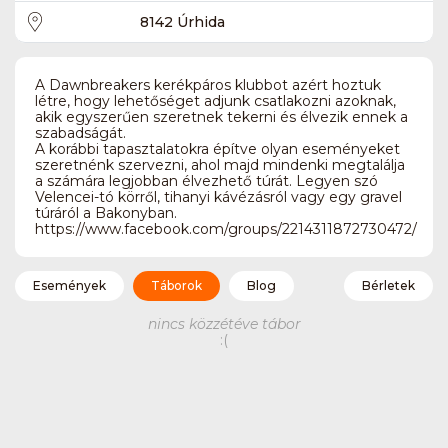
8142 Úrhida
A Dawnbreakers kerékpáros klubbot azért hoztuk
létre, hogy lehetőséget adjunk csatlakozni azoknak,
akik egyszerűen szeretnek tekerni és élvezik ennek a
szabadságát.
A korábbi tapasztalatokra építve olyan eseményeket
szeretnénk szervezni, ahol majd mindenki megtalálja
a számára legjobban élvezhető túrát. Legyen szó
Velencei-tó körről, tihanyi kávézásról vagy egy gravel
túráról a Bakonyban.
https://www.facebook.com/groups/2214311872730472/
Események
Táborok
Blog
Bérletek
nincs közzétéve tábor
:(