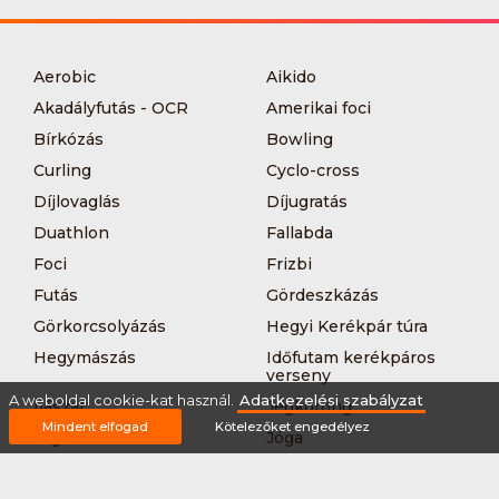
Aerobic
Aikido
Akadályfutás - OCR
Amerikai foci
Bírkózás
Bowling
Curling
Cyclo-cross
Díjlovaglás
Díjugratás
Duathlon
Fallabda
Foci
Frizbi
Futás
Gördeszkázás
Görkorcsolyázás
Hegyi Kerékpár túra
Hegymászás
Időfutam kerékpáros
verseny
A weboldal cookie-kat használ.
Adatkezelési szabályzat
Íjászat
Jégkorong
Mindent elfogad
Kötelezőket engedélyez
Jégtánc
Jóga
Kajak-kenu
Karate