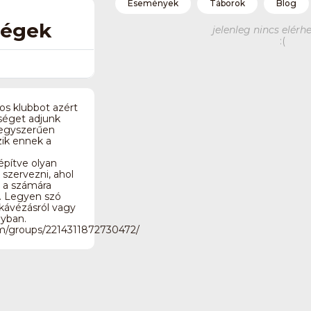
Események
Táborok
Blog
ségek
jelenleg nincs elérhe
:(
s klubbot azért
őséget adjunk
 egyszerűen
zik ennek a
építve olyan
szervezni, ahol
 a számára
t. Legyen szó
i kávézásról vagy
nyban.
m/groups/2214311872730472/