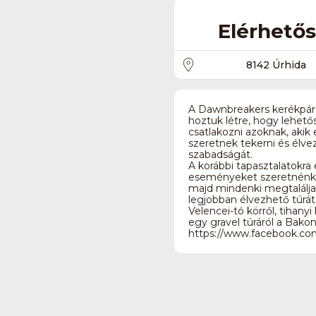
Elérhető
8142 Úrhida
A Dawnbreakers kerékpáro
hoztuk létre, hogy lehet
csatlakozni azoknak, akik
szeretnek tekerni és élve
szabadságát.
A korábbi tapasztalatokra 
eseményeket szeretnénk 
majd mindenki megtalálja
legjobban élvezhető túrá
Velencei-tó körről, tihany
egy gravel túráról a Bako
https://www.facebook.co