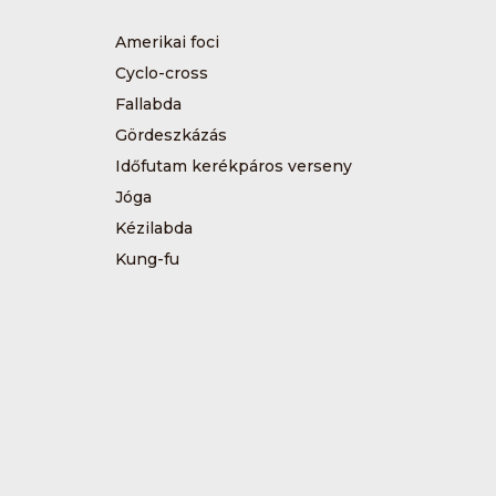
Amerikai foci
Cyclo-cross
Fallabda
Gördeszkázás
Időfutam kerékpáros verseny
Jóga
Kézilabda
Kung-fu
Műkorcsolya
Sárkányhajózás
Sítájfutás
Tájfutás
Tenisz
Túrázás
Vívás