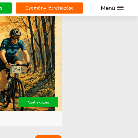
Menü
s
Esemény létrehozása
Csatlakozás