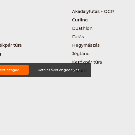
Akadályfutás - OCR
Curling
Duathlon
Futás
ékpár túra
Hegymászás
g
Jégtánc
Kerékpár túra
a
ent elfogad
Kötelezőket engedélyez
Krikett
MTB-hegyikerékpározás
 kerékpáros körverseny
Országúti kerékpározás
Siklőernyőzés
 (3*3)
Sup
Teljesítménytúrázás
s
Triatlon
a
Vitorlázás