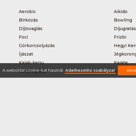
Aerobic
Aikido
Bírkózás
Bowling
Díjlovaglás
Díjugratás
Foci
Frizbi
Görkorcsolyázás
Hegyi Ker
Íjászat
Jégkoron
Kajak-kenu
Karate
A weboldal cookie-kat használ.
Adatkezelési szabályzat
Korcsolyázás
Kosárlabd
Mind
Kutyás terepfutás
Lövészet
Nordic walking
Országúti
Síelés
Sífutás
Sítúra
Streetball
Tájkerékpár
Tánc
Teqball
Terepfutá
Úszás
Via-ferrat