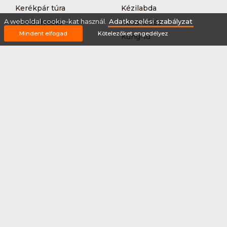
Kerékpár túra
Kézilabda
A weboldal cookie-kat használ.
Adatkezelési szabályzat
Korcsolyázás
Kosárlabda
Mindent elfogad
Kötelezőket engedélyez
Krikett
Kung-fu
Kutyás terepfutás
Lövészet
MTB-
Műkorcsolya
hegyikerékpározás
Nordic walking
Országúti kerékpáros
körverseny
Országúti kerékpározás
Sárkányhajózás
Síelés
Sífutás
Siklőernyőzés
Sítájfutás
Sítúra
Streetball (3*3)
Sup
Tájfutás
Tájkerékpár
Tánc
Teljesítménytúrázás
Tenisz
Teqball
Terepfutás
Triatlon
Túrázás