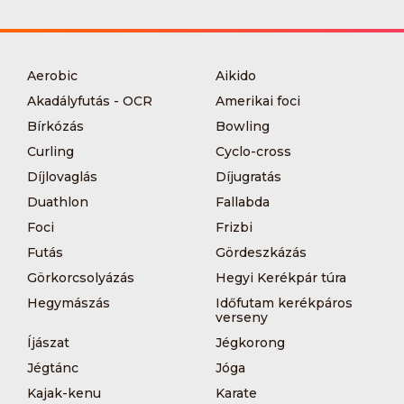
Aerobic
Aikido
Akadályfutás - OCR
Amerikai foci
Bírkózás
Bowling
Curling
Cyclo-cross
Díjlovaglás
Díjugratás
Duathlon
Fallabda
Foci
Frizbi
Futás
Gördeszkázás
Görkorcsolyázás
Hegyi Kerékpár túra
Hegymászás
Időfutam kerékpáros
verseny
Íjászat
Jégkorong
Jégtánc
Jóga
Kajak-kenu
Karate