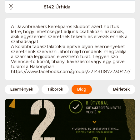
8142 Úrhida
A Dawnbreakers kerékpáros klubbot azért hoztuk
létre, hogy lehetőséget adjunk csatlakozni azoknak,
akik egyszerűen szeretnek tekerni és élvezik ennek a
szabadságát.
A korábbi tapasztalatokra építve olyan eseményeket
szeretnénk szervezni, ahol majd mindenki megtalálja
a számára legjobban élvezhető túrát. Legyen szó
Velencei-tó körről, tihanyi kávézásról vagy egy gravel
túráról a Bakonyban.
https://www.facebook.com/groups/2214311872730472/
Események
Táborok
Blog
Bérletek