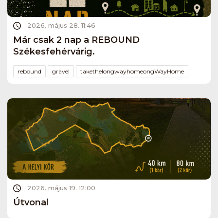
2026. május 28. 11:46
Már csak 2 nap a REBOUND
Székesfehérvárig.
rebound
gravel
takethelongwayhomeongWayHome
2026. május 19. 12:00
Útvonal