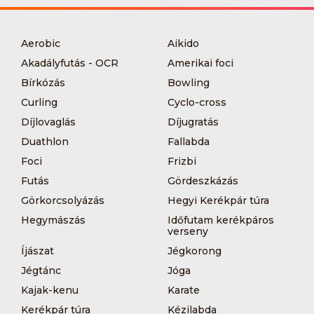
Aerobic
Aikido
Akadályfutás - OCR
Amerikai foci
Bírkózás
Bowling
Curling
Cyclo-cross
Díjlovaglás
Díjugratás
Duathlon
Fallabda
Foci
Frizbi
Futás
Gördeszkázás
Görkorcsolyázás
Hegyi Kerékpár túra
Hegymászás
Időfutam kerékpáros
verseny
Íjászat
Jégkorong
Jégtánc
Jóga
Kajak-kenu
Karate
Kerékpár túra
Kézilabda