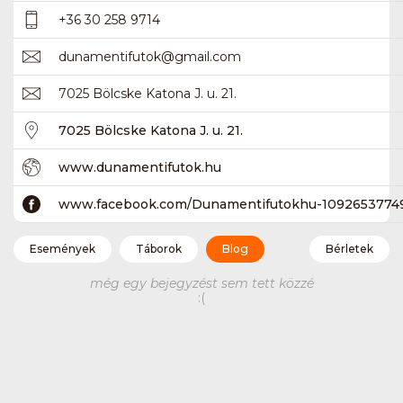
+36 30 258 9714
dunamentifutok
@
gmail.com
7025 Bölcske Katona J. u. 21.
7025 Bölcske Katona J. u. 21.
www.dunamentifutok.hu
www.facebook.com/Dunamentifutokhu-1092653774
Események
Táborok
Blog
Bérletek
még egy bejegyzést sem tett közzé
:(