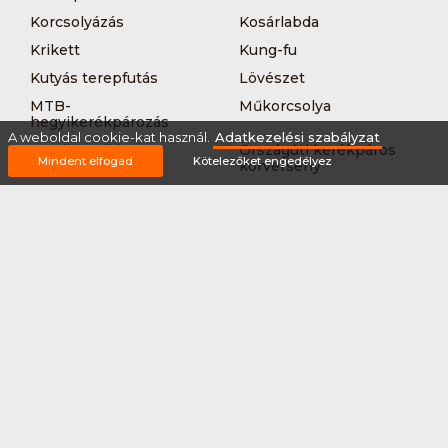
Korcsolyázás
Kosárlabda
Krikett
Kung-fu
Kutyás terepfutás
Lövészet
MTB-
Műkorcsolya
hegyikerékpározás
A weboldal cookie-kat használ.
Adatkezelési szabályzat
Nordic walking
Országúti kerékpáros
Mindent elfogad
Kötelezőket engedélyez
körverseny
Országúti kerékpározás
Sárkányhajózás
Síelés
Sífutás
Siklőernyőzés
Sítájfutás
Sítúra
Streetball (3*3)
Sup
Tájfutás
Tájkerékpár
Tánc
Teljesítménytúrázás
Tenisz
Teqball
Terepfutás
Triatlon
Túrázás
Úszás
Via-ferrata