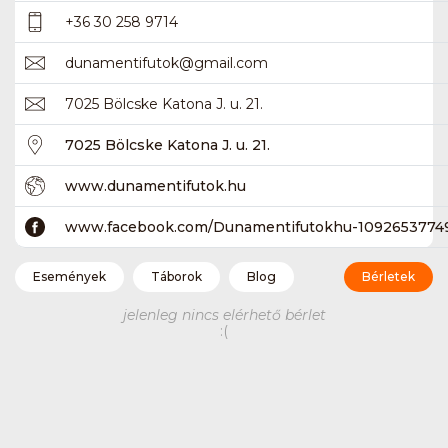
+36 30 258 9714
dunamentifutok
@
gmail.com
7025 Bölcske Katona J. u. 21.
7025 Bölcske Katona J. u. 21.
www.dunamentifutok.hu
www.facebook.com/Dunamentifutokhu-1092653774
Események
Táborok
Blog
Bérletek
jelenleg nincs elérhető bérlet
:(