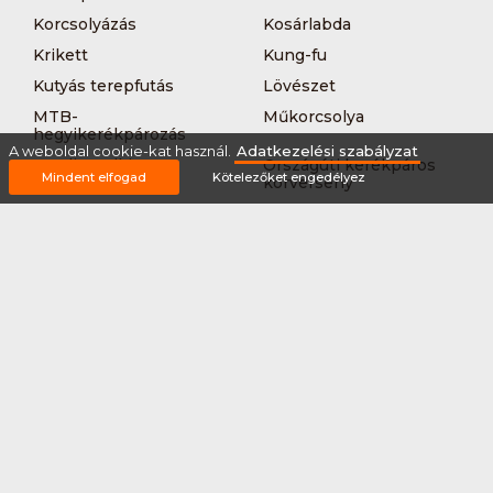
Korcsolyázás
Kosárlabda
Krikett
Kung-fu
Kutyás terepfutás
Lövészet
MTB-
Műkorcsolya
hegyikerékpározás
A weboldal cookie-kat használ.
Adatkezelési szabályzat
Nordic walking
Országúti kerékpáros
Mindent elfogad
Kötelezőket engedélyez
körverseny
Országúti kerékpározás
Sárkányhajózás
Síelés
Sífutás
Siklőernyőzés
Sítájfutás
Sítúra
Streetball (3*3)
Sup
Tájfutás
Tájkerékpár
Tánc
Teljesítménytúrázás
Tenisz
Teqball
Terepfutás
Triatlon
Túrázás
Úszás
Via-ferrata