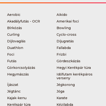
Aerobic
Aikido
Akadályfutás - OCR
Amerikai foci
Bírkózás
Bowling
Curling
Cyclo-cross
Díjlovaglás
Díjugratás
Duathlon
Fallabda
Foci
Frizbi
Futás
Gördeszkázás
Görkorcsolyázás
Hegyi Kerékpár túra
Hegymászás
Időfutam kerékpáros
verseny
Íjászat
Jégkorong
Jégtánc
Jóga
Kajak-kenu
Karate
Kerékpár túra
Kézilabda