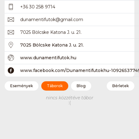
+36 30 258 9714
dunamentifutok
@
gmail.com
7025 Bölcske Katona J. u. 21.
7025 Bölcske Katona J. u. 21.
www.dunamentifutok.hu
www.facebook.com/Dunamentifutokhu-1092653774
Események
Táborok
Blog
Bérletek
nincs közzétéve tábor
:(