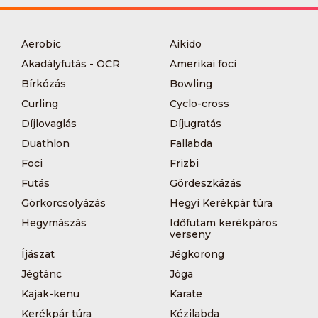
Aerobic
Aikido
Akadályfutás - OCR
Amerikai foci
Bírkózás
Bowling
Curling
Cyclo-cross
Díjlovaglás
Díjugratás
Duathlon
Fallabda
Foci
Frizbi
Futás
Gördeszkázás
Görkorcsolyázás
Hegyi Kerékpár túra
Hegymászás
Időfutam kerékpáros
verseny
Íjászat
Jégkorong
Jégtánc
Jóga
Kajak-kenu
Karate
Kerékpár túra
Kézilabda