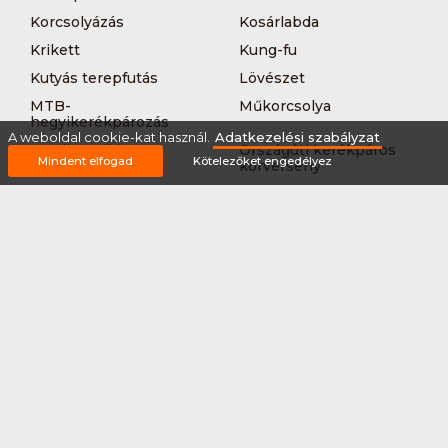
Korcsolyázás
Kosárlabda
Krikett
Kung-fu
Kutyás terepfutás
Lövészet
MTB-
Műkorcsolya
hegyikerékpározás
A weboldal cookie-kat használ.
Adatkezelési szabályzat
Nordic walking
Országúti kerékpáros
Mindent elfogad
Kötelezőket engedélyez
körverseny
Országúti kerékpározás
Sárkányhajózás
Síelés
Sífutás
Siklőernyőzés
Sítájfutás
Sítúra
Streetball (3*3)
Sup
Tájfutás
Tájkerékpár
Tánc
Teljesítménytúrázás
Tenisz
Teqball
Terepfutás
Triatlon
Túrázás
Úszás
Via-ferrata