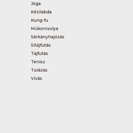
Jóga
Kézilabda
Kung-fu
Műkorcsolya
Sárkányhajózás
Sítájfutás
Tájfutás
Tenisz
Túrázás
Vívás