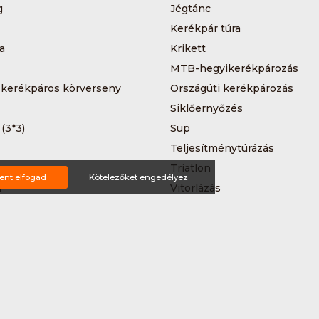
g
Jégtánc
Kerékpár túra
a
Krikett
MTB-hegyikerékpározás
 kerékpáros körverseny
Országúti kerékpározás
Siklőernyőzés
 (3*3)
Sup
Teljesítménytúrázás
s
Triatlon
ent elfogad
Kötelezőket engedélyez
a
Vitorlázás
Wakeboard
ting ajánlat
tételek
Impresszum
Bővítmények
Partnereink