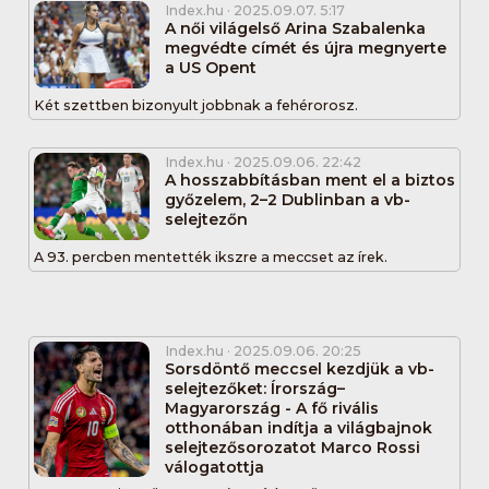
Index.hu
· 2025.09.07. 5:17
A női világelső Arina Szabalenka
megvédte címét és újra megnyerte
a US Opent
Két szettben bizonyult jobbnak a fehérorosz.
Index.hu
· 2025.09.06. 22:42
A hosszabbításban ment el a biztos
győzelem, 2–2 Dublinban a vb-
selejtezőn
A 93. percben mentették ikszre a meccset az írek.
Index.hu
· 2025.09.06. 20:25
Sorsdöntő meccsel kezdjük a vb-
selejtezőket: Írország–
Magyarország - A fő rivális
otthonában indítja a világbajnok
selejtezősorozatot Marco Rossi
válogatottja