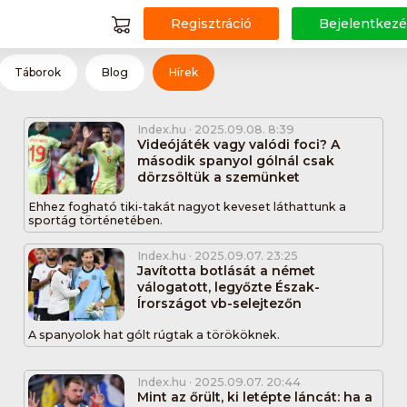
Regisztráció
Bejelentkezé
Táborok
Blog
Hírek
Index.hu
· 2025.09.08. 8:39
Videójáték vagy valódi foci? A
második spanyol gólnál csak
dörzsöltük a szemünket
Ehhez fogható tiki-takát nagyot keveset láthattunk a
sportág történetében.
Index.hu
· 2025.09.07. 23:25
Javította botlását a német
válogatott, legyőzte Észak-
Írországot vb-selejtezőn
A spanyolok hat gólt rúgtak a törököknek.
Index.hu
· 2025.09.07. 20:44
Mint az őrült, ki letépte láncát: ha a