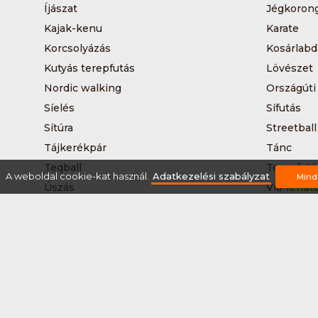
Íjászat
Jégkoron
Kajak-kenu
Karate
Korcsolyázás
Kosárlabd
Kutyás terepfutás
Lövészet
Nordic walking
Országúti
Síelés
Sífutás
Sítúra
Streetball
Tájkerékpár
Tánc
Teqball
Terepfutá
A weboldal cookie-kat használ.
Adatkezelési szabályzat
Mind
Úszás
Via-ferrat
Vizilabda
Vizitúra
Rólunk
Szervezőknek / Egyesületeknek
Marke
Adatkezelési szabályzat
Általános Szerződési Fel