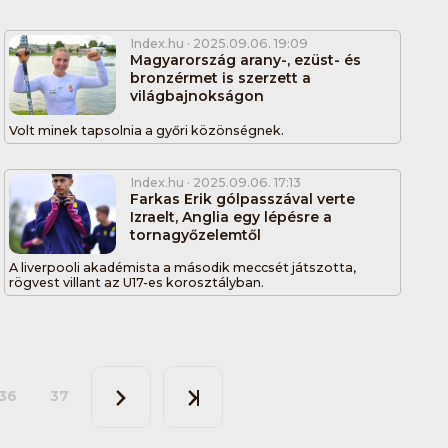
Index.hu
· 2025.09.06. 19:09
Magyarország arany-, ezüst- és
bronzérmet is szerzett a
világbajnokságon
Volt minek tapsolnia a győri közönségnek.
Index.hu
· 2025.09.06. 17:13
Farkas Erik gólpasszával verte
Izraelt, Anglia egy lépésre a
tornagyőzelemtől
A liverpooli akadémista a második meccsét játszotta,
rögvest villant az U17-es korosztályban.
36
37