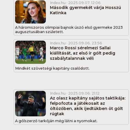
Index.hu
· 2025.09.07. 12:06
Második gyermekét várja Hosszú
Katinka
A háromszoros olimpiai bajnok úszó első gyermeke 2023
augusztusában született.
Index.hu
· 2025.09.06. 23:56
Marco Rossi sérelmezi Sallai
kiállítását, az első ír gólt pedig
szabálytalannak véli
Mindkét szövetségi kapitány csalódott.
Index.hu
· 2025.09.06. 21:12
Az olasz kapitány sajátos taktikája:
felpofozta a játékosait az
öltözőben, akik ijedtükben öt gólt
rúgtak
A gólszerző tarkóján még látni a nyomokat.