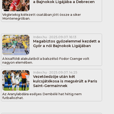
a Bajnokok Ligájába a Debrecen
Végletekig kiélezett csatában jött össze a siker
Montenegróban.
Index.hu
· 2025.09.07. 16:13
Magabiztos győzelemmel kezdett a
Győr a női Bajnokok Ligájában
A kisalföldi alakulatból a balszélső Fodor Csenge volt
nagyon elemében.
Index.hu
· 2025.09.07. 14:25
Vezetőedzője után két
kulcsjátékosa is megsérült a Paris
Saint-Germainnek
Az Aranylabdára esélyes Dembélé hat hétig nem
futballozhat.