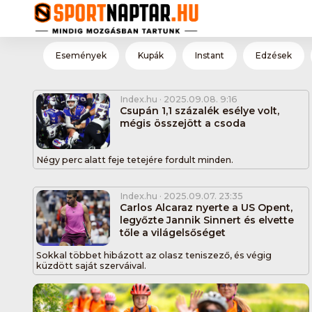
Események
Kupák
Instant
Edzések
Index.hu
· 2025.09.08. 9:16
Csupán 1,1 százalék esélye volt,
mégis összejött a csoda
Négy perc alatt feje tetejére fordult minden.
Index.hu
· 2025.09.07. 23:35
Carlos Alcaraz nyerte a US Opent,
legyőzte Jannik Sinnert és elvette
tőle a világelsőséget
Sokkal többet hibázott az olasz teniszező, és végig
küzdött saját szerváival.