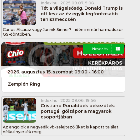
Index.hu
· 2025.09.07. 5:08
Tét a világelsőség, Donald Trump is
ott lesz az év egyik legfontosabb
teniszmeccsén
Carlos Alcaraz vagy Jannik Sinner? – idén immár harmadszor
GS-döntőben.
Nevezés
2026. augusztus 15. szombat 09:00 - 16:00
Zemplén Ring
Index.hu
· 2025.09.06. 19:56
Cristiano Ronaldóék bekezdtek:
portugál gólzápor a magyarok
csoportjában
Az angolok a negyedik vb-selejtezőjüket is kapott találat
nélkül nyerték meg.