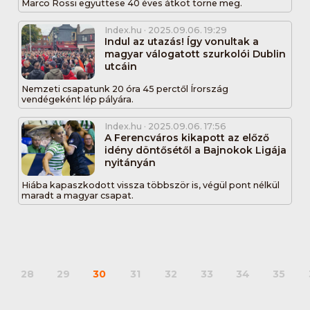
Marco Rossi együttese 40 éves átkot törne meg.
Index.hu
· 2025.09.06. 19:29
Indul az utazás! Így vonultak a
magyar válogatott szurkolói Dublin
utcáin
Nemzeti csapatunk 20 óra 45 perctől Írország
vendégeként lép pályára.
Index.hu
· 2025.09.06. 17:56
A Ferencváros kikapott az előző
idény döntősétől a Bajnokok Ligája
nyitányán
Hiába kapaszkodott vissza többször is, végül pont nélkül
maradt a magyar csapat.
28
29
30
31
32
33
34
35