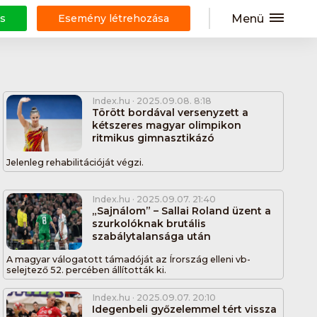
Menü
s
Esemény létrehozása
Index.hu
· 2025.09.08. 8:18
Törött bordával versenyzett a
kétszeres magyar olimpikon
ritmikus gimnasztikázó
Jelenleg rehabilitációját végzi.
Index.hu
· 2025.09.07. 21:40
„Sajnálom” – Sallai Roland üzent a
szurkolóknak brutális
szabálytalansága után
A magyar válogatott támadóját az Írország elleni vb-
selejtező 52. percében állították ki.
Index.hu
· 2025.09.07. 20:10
Idegenbeli győzelemmel tért vissza