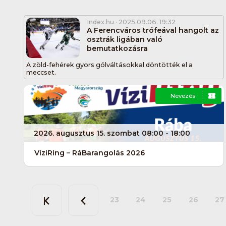
Index.hu
· 2025.09.06. 19:32
A Ferencváros trófeával hangolt az
osztrák ligában való
bemutatkozásra
A zöld-fehérek gyors gólváltásokkal döntötték el a
meccset.
Nevezés
2026. augusztus 15. szombat 08:00 - 18:00
VíziRing – RáBarangolás 2026
23
24
25
26
27