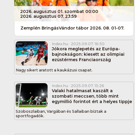
2026. augusztus 01. szombat 00:00
2026. augusztus 07. 23:59
Zemplén BringásVándor tábor 2026. 08. 01-07.
Index.hu
· 2025.09.07. 16:50
Jókora meglepetés az Európa-
bajnokságon: kiesett az olimpiai
ezüstérmes Franciaország
Nagy sikert aratott a kaukázusi csapat.
Index.hu
· 2025.09.07. 15:26
Valaki hatalmasat kaszált a
szombati meccsen, több mint
egymillió forintot ért a helyes tippje
Szoboszlaiban, Vargában és Sallaiban bíztak a
sportfogadók.