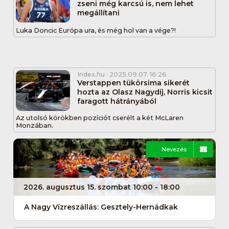
zseni még karcsú is, nem lehet
megállítani
Luka Doncic Európa ura, és még hol van a vége?!
Index.hu
· 2025.09.07. 16:26
Verstappen tükörsima sikerét
hozta az Olasz Nagydíj, Norris kicsit
faragott hátrányából
Az utolsó körökben pozíciót cserélt a két McLaren
Monzában.
Nevezés
2026. augusztus 15. szombat 10:00 - 18:00
A Nagy Vízreszállás: Gesztely-Hernádkak