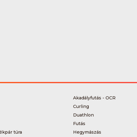
Akadályfutás - OCR
Curling
Duathlon
Futás
ékpár túra
Hegymászás