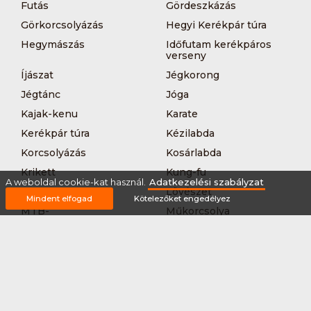
Futás
Gördeszkázás
Görkorcsolyázás
Hegyi Kerékpár túra
Hegymászás
Időfutam kerékpáros
verseny
Íjászat
Jégkorong
Jégtánc
Jóga
Kajak-kenu
Karate
Kerékpár túra
Kézilabda
Korcsolyázás
Kosárlabda
Krikett
Kung-fu
A weboldal cookie-kat használ.
Adatkezelési szabályzat
Kutyás terepfutás
Lövészet
Mindent elfogad
Kötelezőket engedélyez
MTB-
Műkorcsolya
hegyikerékpározás
Nordic walking
Országúti kerékpáros
körverseny
Országúti kerékpározás
Sárkányhajózás
Síelés
Sífutás