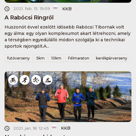
KKB
2021. feb. 15. 19:09
A Rabócsi Ringről
Huszonöt évvel ezelőtt idősebb Rabócsi Tibornak volt
egy álma: egy olyan komplexumot akart létrehozni, amely
a térségben egyedülálló módon szolgálja ki a technikai
sportok rajongóit.A...
futóverseny
5km
10km
Félmaraton
kerékpárverseny
villanyfényesfutam
kkb
vinibike
tekeregj
rabocsiring
KKB
2021. jan. 18. 12:45