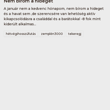
Nem bírom a hideget
A január nem a kedvenc hónapom, nem bírom a hideget
és a havat sem ,de szerencsére van lehetőség aktív
kikapcsolódásra a családdal és a barátokkal -8 fok mint
kiderült alkalmas...
hétvégihosszúfutás
zemplén3000
tekeregj
raceofrabócsiring
kkb