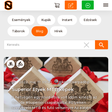
Események
Kupák
Instant
Edzések
Táborok
Blog
Hírek
kovacsarpadbp
2022. máj. 17. 09:40
Superior Etyek MTB képek
A hétvégén egy rövid irőre volt időm kinézni az
Újbuda #Superior csapata által #Etyeken
szervezett MTB és futó versenyre.Az eléjén