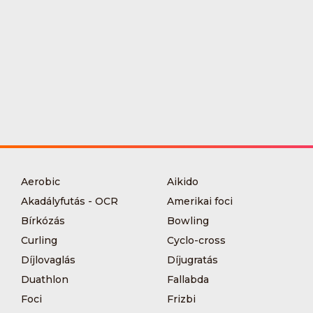
Aerobic
Aikido
Akadályfutás - OCR
Amerikai foci
Bírkózás
Bowling
Curling
Cyclo-cross
Díjlovaglás
Díjugratás
Duathlon
Fallabda
Foci
Frizbi