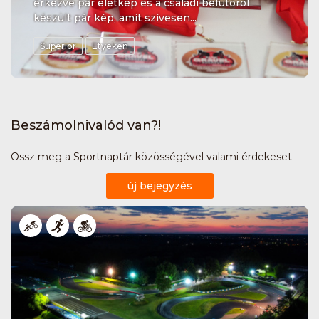
érkezve pár életkép és a családi befutóról
készült pár kép, amit szívesen...
Superior
Etyeken
Beszámolnivalód van?!
Ossz meg a Sportnaptár közösségével valami érdekeset
új bejegyzés