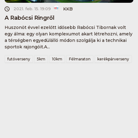
KKB
2021. feb. 15. 19:09
A Rabócsi Ringről
Huszonöt évvel ezelőtt idősebb Rabócsi Tibornak volt
egy álma: egy olyan komplexumot akart létrehozni, amely
a térségben egyedülálló módon szolgálja ki a technikai
sportok rajongóit.A...
futóverseny
5km
10km
Félmaraton
kerékpárverseny
villanyfényesfutam
kkb
vinibike
tekeregj
rabocsiring