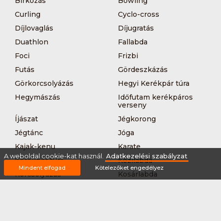
Bírkózás
Bowling
Curling
Cyclo-cross
Díjlovaglás
Díjugratás
Duathlon
Fallabda
Foci
Frizbi
Futás
Gördeszkázás
Görkorcsolyázás
Hegyi Kerékpár túra
Hegymászás
Időfutam kerékpáros
verseny
Íjászat
Jégkorong
Jégtánc
Jóga
Kajak-kenu
Karate
A weboldal cookie-kat használ.
Adatkezelési szabályzat
Kerékpár túra
Kézilabda
Mindent elfogad
Kötelezőket engedélyez
Korcsolyázás
Kosárlabda
Krikett
Kung-fu
Kutyás terepfutás
Lövészet
MTB-
Műkorcsolya