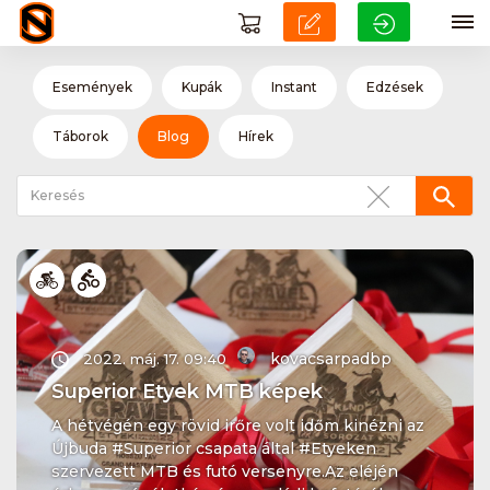
Események
Kupák
Instant
Edzések
Táborok
Blog
Hírek
kovacsarpadbp
2022. máj. 17. 09:40
Superior Etyek MTB képek
A hétvégén egy rövid irőre volt időm kinézni az
Újbuda #Superior csapata által #Etyeken
szervezett MTB és futó versenyre.Az eléjén