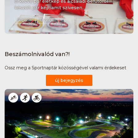
érkezve pár életkép és a családi befutóról
készült pár kép, amit szívesen...
Superior
Etyeken
Beszámolnivalód van?!
Ossz meg a Sportnaptár közösségével valami érdekeset
új bejegyzés