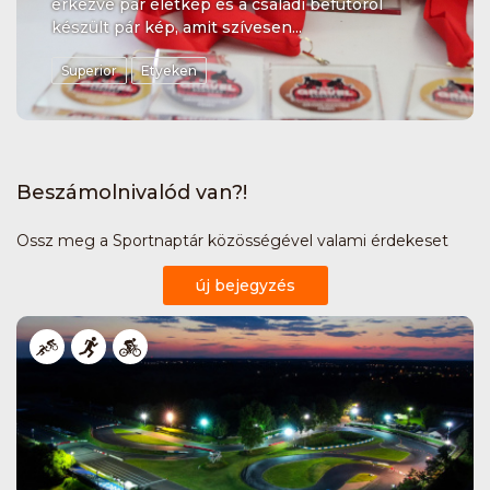
érkezve pár életkép és a családi befutóról
készült pár kép, amit szívesen...
Superior
Etyeken
Beszámolnivalód van?!
Ossz meg a Sportnaptár közösségével valami érdekeset
új bejegyzés