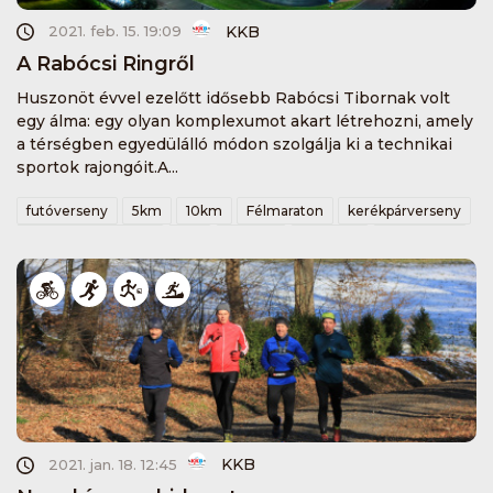
KKB
2021. feb. 15. 19:09
A Rabócsi Ringről
Huszonöt évvel ezelőtt idősebb Rabócsi Tibornak volt
egy álma: egy olyan komplexumot akart létrehozni, amely
a térségben egyedülálló módon szolgálja ki a technikai
sportok rajongóit.A...
futóverseny
5km
10km
Félmaraton
kerékpárverseny
villanyfényesfutam
kkb
vinibike
tekeregj
rabocsiring
KKB
2021. jan. 18. 12:45