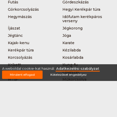
Futás
Gördeszkázás
Görkorcsolyázás
Hegyi Kerékpár túra
Hegymászás
Időfutam kerékpáros
verseny
Íjászat
Jégkorong
Jégtánc
Jóga
Kajak-kenu
Karate
Kerékpár túra
Kézilabda
Korcsolyázás
Kosárlabda
Krikett
Kung-fu
A weboldal cookie-kat használ.
Adatkezelési szabályzat
Kutyás terepfutás
Lövészet
Mindent elfogad
Kötelezőket engedélyez
MTB-
Műkorcsolya
hegyikerékpározás
Nordic walking
Országúti kerékpáros
körverseny
Országúti kerékpározás
Sárkányhajózás
Síelés
Sífutás