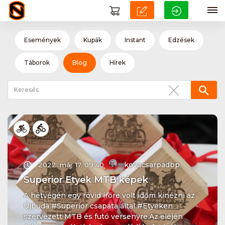
Események
Kupák
Instant
Edzések
Táborok
Blog
Hírek
kovacsarpadbp
2022. máj. 17. 09:40
Superior Etyek MTB képek
A hétvégén egy rövid irőre volt időm kinézni az
Újbuda #Superior csapata által #Etyeken
szervezett MTB és futó versenyre.Az eléjén