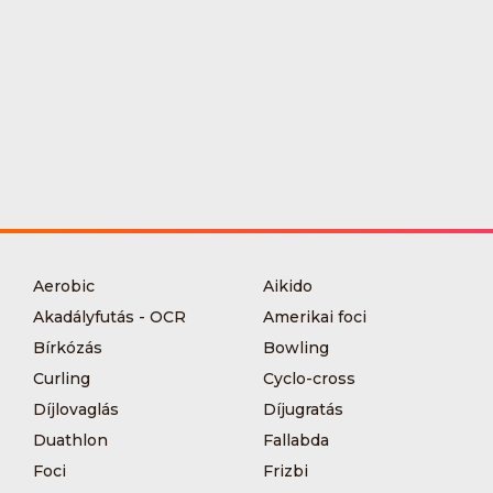
Aerobic
Aikido
Akadályfutás - OCR
Amerikai foci
Bírkózás
Bowling
Curling
Cyclo-cross
Díjlovaglás
Díjugratás
Duathlon
Fallabda
Foci
Frizbi