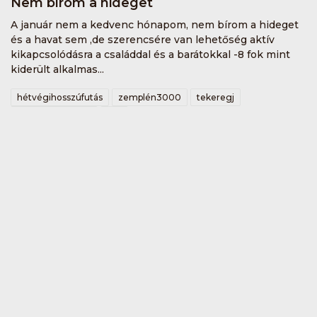
Nem bírom a hideget
A január nem a kedvenc hónapom, nem bírom a hideget
és a havat sem ,de szerencsére van lehetőség aktív
kikapcsolódásra a családdal és a barátokkal -8 fok mint
kiderült alkalmas...
hétvégihosszúfutás
zemplén3000
tekeregj
raceofrabócsiring
kkb