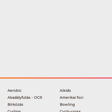
Aerobic
Aikido
Akadályfutás - OCR
Amerikai foci
Bírkózás
Bowling
Curling
Cyclo-cross