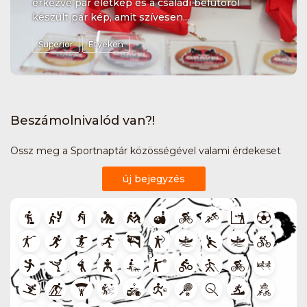
érkezve pár életkép és a családi befutóról
készült pár kép, amit szívesen...
Superior
Etyeken
Beszámolnivalód van?!
Ossz meg a Sportnaptár közösségével valami érdekeset
új bejegyzés