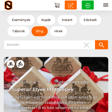
Események
Kupák
Instant
Edzések
Táborok
Blog
Hírek
kovacsarpadbp
2022. máj. 17. 09:40
Superior Etyek MTB képek
A hétvégén egy rövid irőre volt időm kinézni az
Újbuda #Superior csapata által #Etyeken
szervezett MTB és futó versenyre.Az eléjén