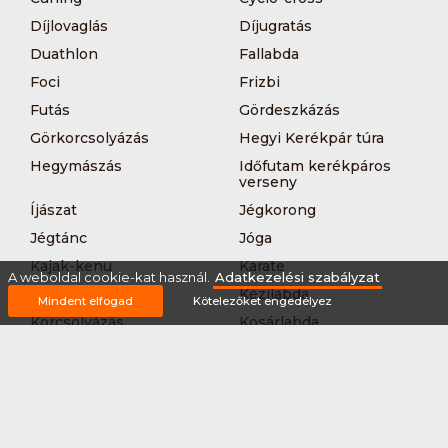
Díjlovaglás
Díjugratás
Duathlon
Fallabda
Foci
Frizbi
Futás
Gördeszkázás
Görkorcsolyázás
Hegyi Kerékpár túra
Hegymászás
Időfutam kerékpáros
verseny
Íjászat
Jégkorong
Jégtánc
Jóga
Kajak-kenu
Karate
A weboldal cookie-kat használ.
Adatkezelési szabályzat
Kerékpár túra
Kézilabda
Mindent elfogad
Kötelezőket engedélyez
Korcsolyázás
Kosárlabda
Krikett
Kung-fu
Kutyás terepfutás
Lövészet
MTB-
Műkorcsolya
hegyikerékpározás